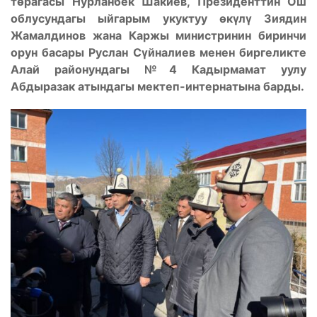
төрагасы Нурланбек Шакиев, Президенттин Ош
облусундагы ыйгарым укуктуу өкүлү Зиядин
Жамалдинов жана Каржы министринин биринчи
орун басары Руслан Сүйналиев менен биргеликте
Алай районундагы №4 Кадырмамат уулу
Абдыразак атындагы мектеп-интернатына барды.