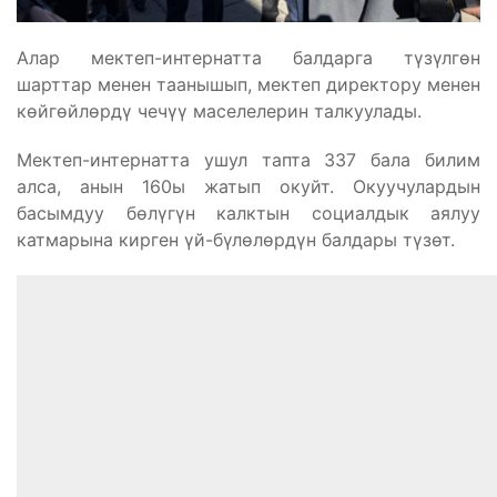
Алар мектеп-интернатта балдарга түзүлгөн
шарттар менен таанышып, мектеп директору менен
көйгөйлөрдү чечүү маселелерин талкуулады.
Мектеп-интернатта ушул тапта 337 бала билим
алса, анын 160ы жатып окуйт. Окуучулардын
басымдуу бөлүгүн калктын социалдык аялуу
катмарына кирген үй-бүлөлөрдүн балдары түзөт.