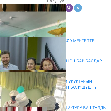
Бөлүшүү
Комментарийлер
Акыркы жаңылыктар
ПРЕЗИДЕНТТИН ЖАРЛЫГЫ: 500 МЕКТЕПТЕ
ШАХМАТ ИЙРИМИ АЧЫЛАТ
06.08.2026
СҮЛҮКТҮ: ӨЗГӨЧӨ МУКТАЖДЫГЫ БАР БАЛДАР
ҮЧҮН БОРБОР АЧЫЛДЫ
06.08.2026
КЫРГЫЗ ЭКСПЕРТТЕРИ АДАМ УКУКТАРЫН
ОКУТУУ ТАЖРЫЙБАСЫ МЕНЕН БӨЛҮШҮШТҮ
06.08.2026
Абитуриент
ЖОЖДОРГО КАБЫЛ АЛУУНУН 3-ТУРУ БАШТАЛДЫ