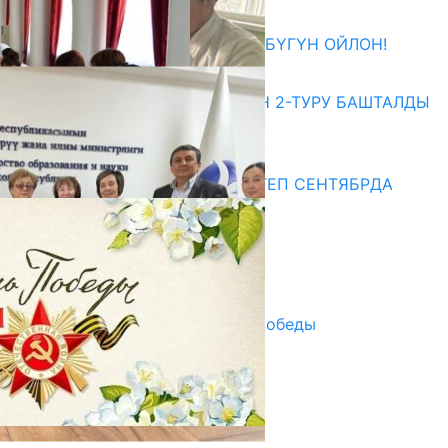
27.07.2026
ӨЗҮҢДҮН КЕЛЕЧЕГИҢ ҮЧҮН БҮГҮН ОЙЛОН!
20.07.2026
ЖОЖДОРГО КАБЫЛ АЛУУНУН 2-ТУРУ БАШТАЛДЫ
20.07.2026
Медиа
СУЗАКТА 750 ОРУНДУУ МЕКТЕП СЕНТЯБРДА
ПАЙДАЛАНУУГА БЕРИЛЕТ
07.08.2025
Улуу Жеңиштин жандуу сөзү
29.04.2025
Награды в преддверии Дня Победы
29.04.2025