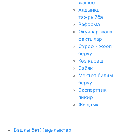
жашоо
Алдыңкы
тажрыйба
Реформа
Окуялар жана
фактылар
Суроо - жооп
берүү
Көз караш
Сабак
Мектеп билим
берүү
Эксперттик
пикир
Жылдык
Башкы бет
Жаңылыктар