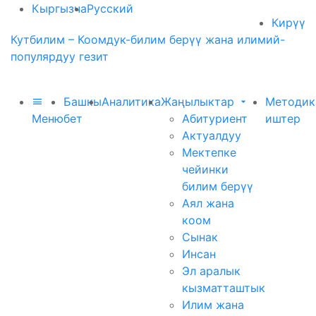
Кыргызча
Русский
Кирүү
Кутбилим – Коомдук-билим берүү жана илимий-
популярдуу гезит
Башкы
Аналитика
Жаңылыктар
Методик
Меню
бет
Абитуриент
иштер
Актуалдуу
Мектепке
чейинки
билим берүү
Аял жана
коом
Сынак
Инсан
Эл аралык
кызматташтык
Илим жана