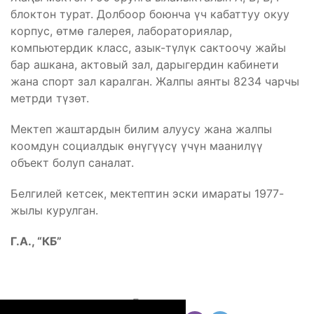
блоктон турат. Долбоор боюнча үч кабаттуу окуу
корпус, өтмө галерея, лабораториялар,
компьютердик класс, азык-түлүк сактоочу жайы
бар ашкана, актовый зал, дарыгердин кабинети
жана спорт зал каралган. Жалпы аянты 8234 чарчы
метрди түзөт.
Мектеп жаштардын билим алуусу жана жалпы
коомдун социалдык өнүгүүсү үчүн маанилүү
объект болуп саналат.
Белгилей кетсек, мектептин эски имараты 1977-
жылы курулган.
Г.А., “КБ”
Бөлүшүү