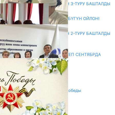
ЖОЖДОРГО КАБЫЛ АЛУУНУН 3-ТУРУ БАШТАЛДЫ
27.07.2026
ӨЗҮҢДҮН КЕЛЕЧЕГИҢ ҮЧҮН БҮГҮН ОЙЛОН!
20.07.2026
ЖОЖДОРГО КАБЫЛ АЛУУНУН 2-ТУРУ БАШТАЛДЫ
20.07.2026
Медиа
СУЗАКТА 750 ОРУНДУУ МЕКТЕП СЕНТЯБРДА
ПАЙДАЛАНУУГА БЕРИЛЕТ
07.08.2025
Улуу Жеңиштин жандуу сөзү
29.04.2025
Награды в преддверии Дня Победы
29.04.2025