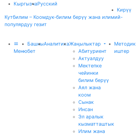
Кыргызча
Русский
Кирүү
Кутбилим – Коомдук-билим берүү жана илимий-
популярдуу гезит
Башкы
Аналитика
Жаңылыктар
Методик
Меню
бет
Абитуриент
иштер
Актуалдуу
Мектепке
чейинки
билим берүү
Аял жана
коом
Сынак
Инсан
Эл аралык
кызматташтык
Илим жана