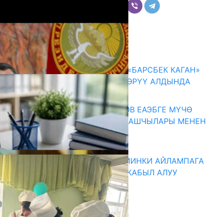
Комментарийлер
Акыркы жаңылыктар
КЫРГЫЗ ТАРЫХЫ ТАСМАДА: «БАРСБЕК КАГАН»
КӨРКӨМ ТАСМАСЫ ЖАРЫК КӨРҮҮ АЛДЫНДА
07.08.2026
ПРЕЗИДЕНТ САДЫР ЖАПАРОВ ЕАЭБГЕ МҮЧӨ
МАМЛЕКЕТТЕРДИН ӨКМӨТ БАШЧЫЛАРЫ МЕНЕН
ЖОЛУГУШТУ
07.08.2026
ДИРЕКТОРЛОР РЕЗЕРВИ: КИЙИНКИ АЙЛАМПАГА
ЭЛЕКТРОНДУК АРЫЗДАРДЫ КАБЫЛ АЛУУ
БАШТАЛАТ
07.08.2026
Абитуриент