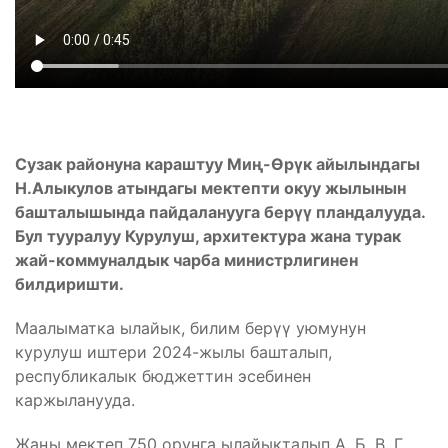
Сузак районуна караштуу Миң-Өрүк айылындагы
Н.Алыкулов атындагы мектепти окуу жылынын
башталышында пайдаланууга берүү пландалууда.
Бул ту
у
ралуу Курулуш, архитектура жана турак
жай-коммуналдык чарба министрлигинен
билдиришти.
Маалыматка ылайык, билим берүү уюмунун
курулуш иштери 2024-жылы башталып,
республикалык бюджеттин эсебинен
каржыланууда.
Жаңы мектеп 750 орунга ылайыкталып А, Б, В, Г