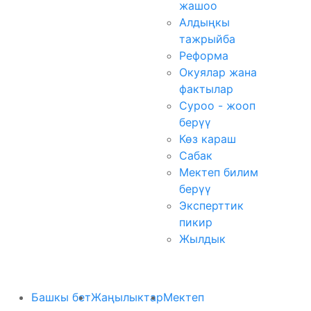
жашоо
Алдыңкы
тажрыйба
Реформа
Окуялар жана
фактылар
Суроо - жооп
берүү
Көз караш
Сабак
Мектеп билим
берүү
Эксперттик
пикир
Жылдык
Башкы бет
Жаңылыктар
Мектеп