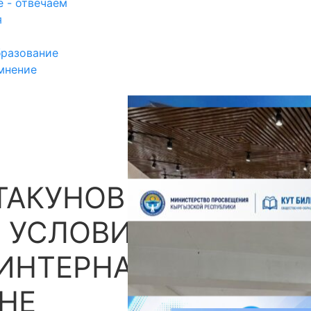
 - отвечаем
я
разование
мнение
ТАКУНОВ
П
 УСЛОВИЯМИ
ИНТЕРНАТЕ В
НЕ