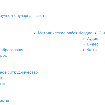
аучно-популярная газета
Методические работы
Медиа
О н
Аудио
Видео
 образование
Фото
прос
ное сотрудничество
нь
опыт
факты