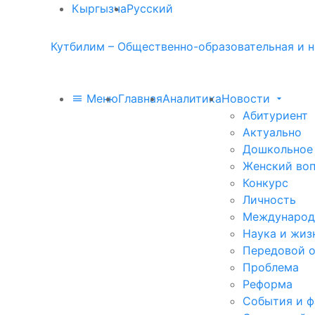
Кыргызча
Русский
Кутбилим – Общественно-образовательная и н
Меню
Главная
Аналитика
Новости
Абитуриент
Актуально
Дошкольное
Женский во
Конкурс
Личность
Международ
Наука и жиз
Передовой 
Проблема
Реформа
События и 