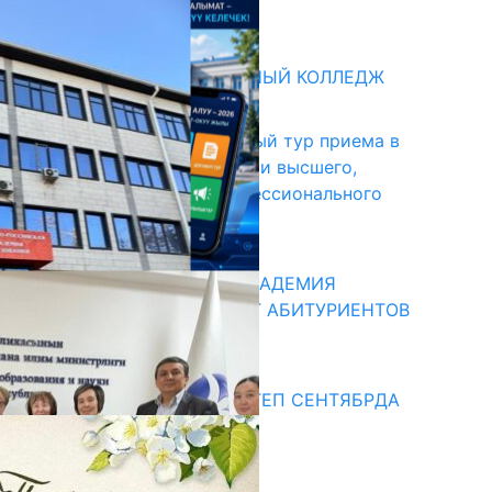
31.07.2026
битуриент
БИШКЕКСКИЙ УНИВЕРСАЛЬНЫЙ КОЛЛЕДЖ
17.07.2026
В Кыргызстане начался первый тур приема в
образовательные организации высшего,
среднего и начального профессионального
образования
13.07.2026
КЫРГЫЗКО-РОССИЙСКАЯ АКАДЕМИЯ
ОБРАЗОВАНИЯ ПРИГЛАШАЕТ АБИТУРИЕНТОВ
10.07.2026
едиа
СУЗАКТА 750 ОРУНДУУ МЕКТЕП СЕНТЯБРДА
ПАЙДАЛАНУУГА БЕРИЛЕТ
07.08.2025
Улуу Жеңиштин жандуу сөзү