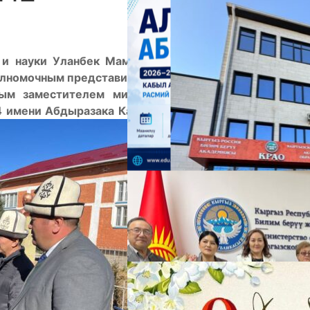
А
 и науки Уланбек Мамбетакунов вместе с торага
лномочным представителем президента в Ошской
ым заместителем министра финансов Русланом
 имени Абдыразака Кадырмамат уулу в Алайском
М