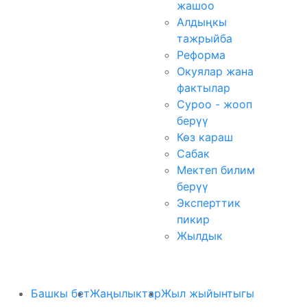
жашоо
Алдыңкы
тажрыйба
Реформа
Окуялар жана
фактылар
Суроо - жооп
берүү
Көз караш
Сабак
Мектеп билим
берүү
Эксперттик
пикир
Жылдык
Башкы бет
Жаңылыктар
Жыл жыйынтыгы