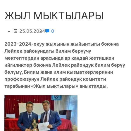
ЖЫЛ МЫКТЫЛАРЫ
25.05.2024
0
2023-2024-окуу жылынын жыйынтыгы боюнча
Лейлек районундагы билим берүүчү
мектептердин арасында ар кандай жетишкен
ийгиликтер боюнча Лейлек райондук билим берүү
бөлүмү, Билим жана илим кызматкерлеринин
профсоюзунун Лейлек райондук комитети
тарабынан «Жыл мыктылары» аныкталды.