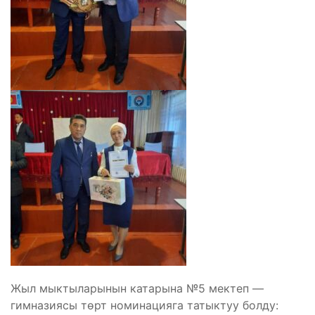
Жыл мыктыларынын катарына №5 мектеп —
гимназиясы төрт номинацияга татыктуу болду: