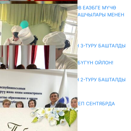
ПРЕЗИДЕНТ САДЫР ЖАПАРОВ ЕАЭБГЕ МҮЧӨ
МАМЛЕКЕТТЕРДИН ӨКМӨТ БАШЧЫЛАРЫ МЕНЕН
ЖОЛУГУШТУ
07.08.2026
Абитуриент
ЖОЖДОРГО КАБЫЛ АЛУУНУН 3-ТУРУ БАШТАЛДЫ
27.07.2026
ӨЗҮҢДҮН КЕЛЕЧЕГИҢ ҮЧҮН БҮГҮН ОЙЛОН!
20.07.2026
ЖОЖДОРГО КАБЫЛ АЛУУНУН 2-ТУРУ БАШТАЛДЫ
20.07.2026
Медиа
СУЗАКТА 750 ОРУНДУУ МЕКТЕП СЕНТЯБРДА
ПАЙДАЛАНУУГА БЕРИЛЕТ
07.08.2025
Улуу Жеңиштин жандуу сөзү