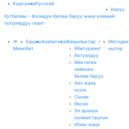
Кыргызча
Русский
Кирүү
Кутбилим – Коомдук-билим берүү жана илимий-
популярдуу гезит
Башкы
Аналитика
Жаңылыктар
Методик
Меню
бет
Абитуриент
иштер
Актуалдуу
Мектепке
чейинки
билим берүү
Аял жана
коом
Сынак
Инсан
Эл аралык
кызматташтык
Илим жана