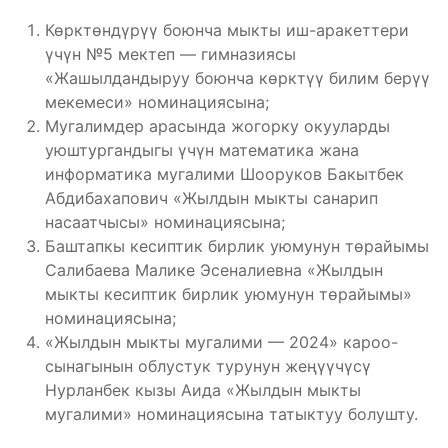
Көрктөндүрүү боюнча мыкты иш-аракеттери
үчүн №5 мектеп — гимназиясы
«Жашылдандыруу боюнча көрктүү билим берүү
мекемеси» номинациясына;
Мугалимдер арасында жогорку окууларды
уюштургандыгы үчүн математика жана
информатика мугалими Шооруков Бакытбек
Абдибахапович «Жылдын мыкты санарип
насаатчысы» номинациясына;
Баштапкы кесиптик бирлик уюмунун төрайымы
Салибаева Малике Эсеналиевна «Жылдын
мыкты кесиптик бирлик уюмунун төрайымы»
номинациясына;
«Жылдын мыкты мугалими — 2024» кароо-
сынагынын облустук турунун жеңүүчүсү
Нурланбек кызы Аида «Жылдын мыкты
мугалими» номинациясына татыктуу болушту.