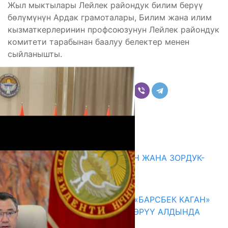
Жыл мыктылары Лейлек райондук билим берүү
бөлүмүнүн Ардак грамоталары, Билим жана илим
кызматкерлеринин профсоюзунун Лейлек райондук
комитети тарабынан баалуу белектер менен
сыйланышты.
Бөлүшүү
Комментарийлер
Акыркы жаңылыктар
ГЕНДЕРДИК БАСМЫРЛООДОН ЖАНА ЗОРДУК-
ЗОМБУЛУКТАН КОРГОО
07.08.2026
КЫРГЫЗ ТАРЫХЫ ТАСМАДА: «БАРСБЕК КАГАН»
КӨРКӨМ ТАСМАСЫ ЖАРЫК КӨРҮҮ АЛДЫНДА
07.08.2026