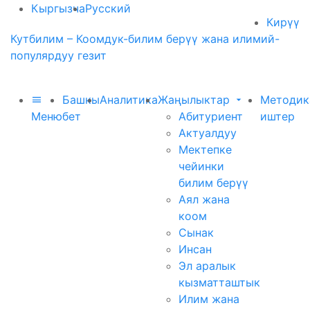
Кыргызча
Русский
Кирүү
Кутбилим – Коомдук-билим берүү жана илимий-
популярдуу гезит
Башкы
Аналитика
Жаңылыктар
Методик
Меню
бет
Абитуриент
иштер
Актуалдуу
Мектепке
чейинки
билим берүү
Аял жана
коом
Сынак
Инсан
Эл аралык
кызматташтык
Илим жана