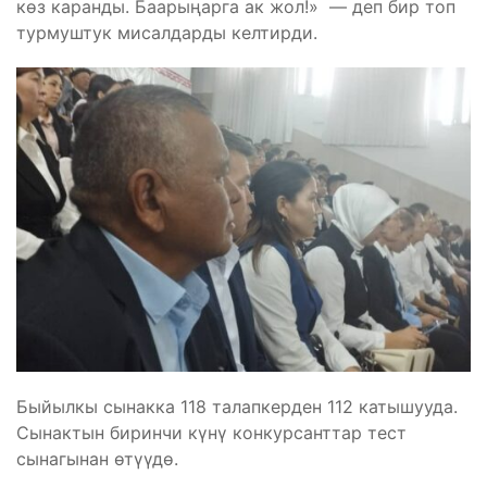
көз каранды. Баарыңарга ак жол!» — деп бир топ
турмуштук мисалдарды келтирди.
Быйылкы сынакка 118 талапкерден 112 катышууда.
Сынактын биринчи күнү конкурсанттар тест
сынагынан өтүүдө.