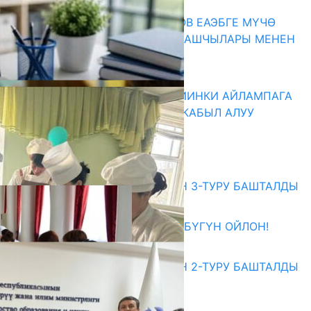
ПРЕЗИДЕНТ САДЫР ЖАПАРОВ ЕАЭБГЕ МҮЧӨ
МАМЛЕКЕТТЕРДИН ӨКМӨТ БАШЧЫЛАРЫ МЕНЕН
ЖОЛУГУШТУ
07.08.2026
ДИРЕКТОРЛОР РЕЗЕРВИ: КИЙИНКИ АЙЛАМПАГА
ЭЛЕКТРОНДУК АРЫЗДАРДЫ КАБЫЛ АЛУУ
БАШТАЛАТ
07.08.2026
Абитуриент
ЖОЖДОРГО КАБЫЛ АЛУУНУН 3-ТУРУ БАШТАЛДЫ
27.07.2026
ӨЗҮҢДҮН КЕЛЕЧЕГИҢ ҮЧҮН БҮГҮН ОЙЛОН!
20.07.2026
ЖОЖДОРГО КАБЫЛ АЛУУНУН 2-ТУРУ БАШТАЛДЫ
20.07.2026
Медиа