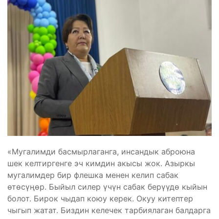
«Мугалимди басмырлаганга, инсандык аброюна
шек келтиргенге эч кимдин акысы жок. Азыркы
мугалимдер бир флешка менен келип сабак
өтөсүңөр. Быйыл силер үчүн сабак берүүдө кыйын
болот. Бирок чыдап коюу керек. Окуу китептер
чыгып жатат. Биздин келечек тарбиялаган балдарга