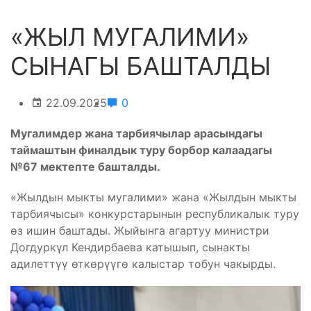
«ЖЫЛ МУГАЛИМИ»
СЫНАГЫ БАШТАЛДЫ
22.09.2025
0
Мугалимдер жана тарбиячылар арасындагы
таймаштын финалдык туру борбор калаадагы
№67 мектепте башталды.
«Жылдын мыкты мугалими» жана «Жылдын мыкты
тарбиячысы» конкурстарынын республикалык туру
өз ишин баштады. Жыйынга агартуу министри
Догдуркүл Кендирбаева катышып, сынакты
адилеттүү өткөрүүгө калыстар тобун чакырды.