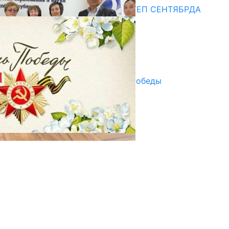
СУЗАКТА 750 ОРУНДУУ МЕКТЕП СЕНТЯБРДА
ПАЙДАЛАНУУГА БЕРИЛЕТ
07.08.2025
Улуу Жеңиштин жандуу сөзү
29.04.2025
Награды в преддверии Дня Победы
29.04.2025