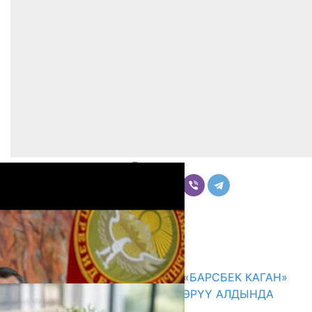
Бөлүшүү
Комментарийлер
Акыркы жаңылыктар
КЫРГЫЗ ТАРЫХЫ ТАСМАДА: «БАРСБЕК КАГАН»
КӨРКӨМ ТАСМАСЫ ЖАРЫК КӨРҮҮ АЛДЫНДА
07.08.2026