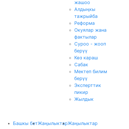
жашоо
Алдыңкы
тажрыйба
Реформа
Окуялар жана
фактылар
Суроо - жооп
берүү
Көз караш
Сабак
Мектеп билим
берүү
Эксперттик
пикир
Жылдык
Башкы бет
Жаңылыктар
Жаңылыктар