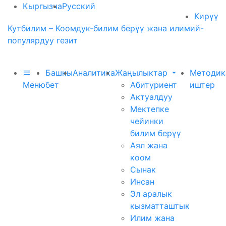
Кыргызча
Русский
Кирүү
Кутбилим – Коомдук-билим берүү жана илимий-
популярдуу гезит
Башкы
Аналитика
Жаңылыктар
Методик
Меню
бет
Абитуриент
иштер
Актуалдуу
Мектепке
чейинки
билим берүү
Аял жана
коом
Сынак
Инсан
Эл аралык
кызматташтык
Илим жана