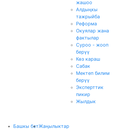
жашоо
Алдыңкы
тажрыйба
Реформа
Окуялар жана
фактылар
Суроо - жооп
берүү
Көз караш
Сабак
Мектеп билим
берүү
Эксперттик
пикир
Жылдык
Башкы бет
Жаңылыктар