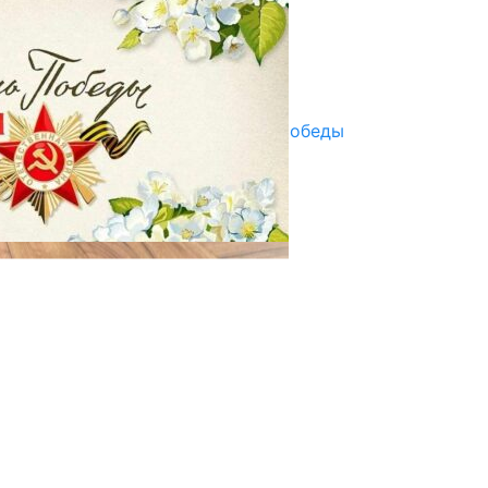
ПАЙДАЛАНУУГА БЕРИЛЕТ
07.08.2025
Улуу Жеңиштин жандуу сөзү
29.04.2025
Награды в преддверии Дня Победы
29.04.2025