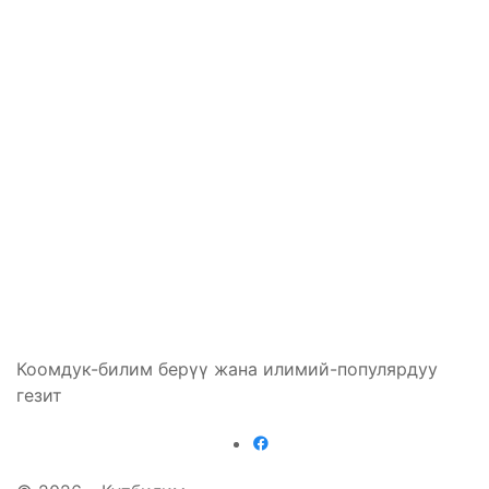
Коомдук-билим берүү жана илимий-популярдуу
гезит