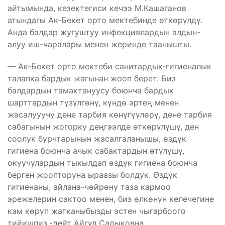
айтымында, кезектегиси кечээ М.Кашаганов
атындагы Ак-Бекет орто мектебинде өткөрүлдү.
Анда балдар жугуштуу инфекциялардын алдын-
алуу иш-чаралары менен жеринде таанышты.
— Ак-Бекет орто мектеби санитардык-гигиеналык
талапка бардык жагынан жооп берет. Биз
балдардын тамактануусу боюнча бардык
шарттардын түзүлгөнү, күндө эртең менен
жасалууучу дене тарбия көнүгүүлөрү, дене тарбия
сабагынын жогорку деңгээлде өткөрүлүшү, ден
соолук бурчтарынын жасалгаланышы, өздүк
гигиена боюнча ачык сабактардын өтүлүшү,
окуучулардын тыкылдап өздүк гигиена боюнча
берген жоопторуна ыраазы болдук. Өздүк
гигиенаны, айлана-чөйрөнү таза кармоо
эрежелерин сактоо менен, биз өлкөнүн келечегине
кам көрүп жатканыбызды эстен чыгарбоого
тийишпиз,-дейт Айгүл Садыковна.