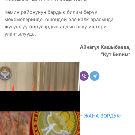
Кемин районунун бардык билим берүү
мекемелеринде, ошондой эле калк арасында
жугуштуу оорулардын алдын алуу иштери
улантылууда.
Айнагүл Кашыбаева,
“Кут Билим”
Бөлүшүү
Комментарийлер
Акыркы жаңылыктар
ГЕНДЕРДИК БАСМЫРЛООДОН ЖАНА ЗОРДУК-
ЗОМБУЛУКТАН КОРГОО
07.08.2026