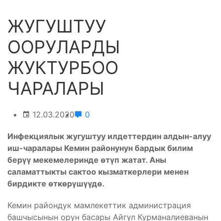
ЖУГУШТУУ
ООРУЛАРДЫ
ЖУКТУРБОО
ЧАРАЛАРЫ
12.03.2020
0
Инфекциялык жугуштуу илдеттердин алдын-алуу
иш-чаралары Кемин районунун бардык билим
берүү мекемелеринде өтүп жатат. Аны
саламаттыкты сактоо кызматкерлери менен
бирдикте өткөрүшүүдө.
Кемин райондук мамлекеттик администрация
башчысынын орун басары Айгүл Курманалиеванын