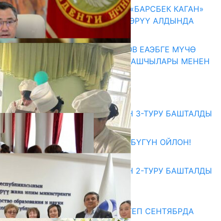
КЫРГЫЗ ТАРЫХЫ ТАСМАДА: «БАРСБЕК КАГАН»
КӨРКӨМ ТАСМАСЫ ЖАРЫК КӨРҮҮ АЛДЫНДА
07.08.2026
ПРЕЗИДЕНТ САДЫР ЖАПАРОВ ЕАЭБГЕ МҮЧӨ
МАМЛЕКЕТТЕРДИН ӨКМӨТ БАШЧЫЛАРЫ МЕНЕН
ЖОЛУГУШТУ
07.08.2026
Абитуриент
ЖОЖДОРГО КАБЫЛ АЛУУНУН 3-ТУРУ БАШТАЛДЫ
27.07.2026
ӨЗҮҢДҮН КЕЛЕЧЕГИҢ ҮЧҮН БҮГҮН ОЙЛОН!
20.07.2026
ЖОЖДОРГО КАБЫЛ АЛУУНУН 2-ТУРУ БАШТАЛДЫ
20.07.2026
Медиа
СУЗАКТА 750 ОРУНДУУ МЕКТЕП СЕНТЯБРДА