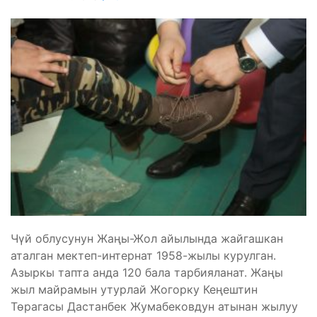
Чүй облусунун Жаңы-Жол айылында жайгашкан
аталган мектеп-интернат 1958-жылы курулган.
Азыркы тапта анда 120 бала тарбияланат. Жаңы
жыл майрамын утурлай Жогорку Кеңештин
Төрагасы Дастанбек Жумабековдун атынан жылуу