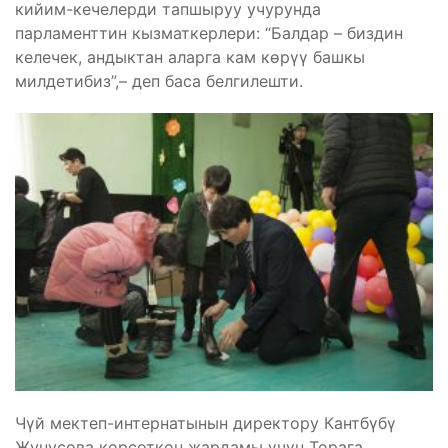
кийим-кечелерди тапшыруу учурунда
парламенттин кызматкерлери: “Балдар – биздин
келечек, андыктан аларга кам көрүү башкы
милдетибиз”,– деп баса белгилешти.
Чүй мектеп-интернатынын директору Кантбүбү
Жунусова көрсөткөн жардамы үчүн Төрага