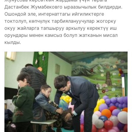
Дастанбек Жумабековго ыраазычылык билдирди.
Ошондой эле, интернаттагы ийгиликтерге
токтолуп, көпчүлүк тарбиялануучулар жогорку
окуу жайларга тапшыруу аркылуу керектүү иш
орундары менен камсыз болуп жатканын мисал
кылды.