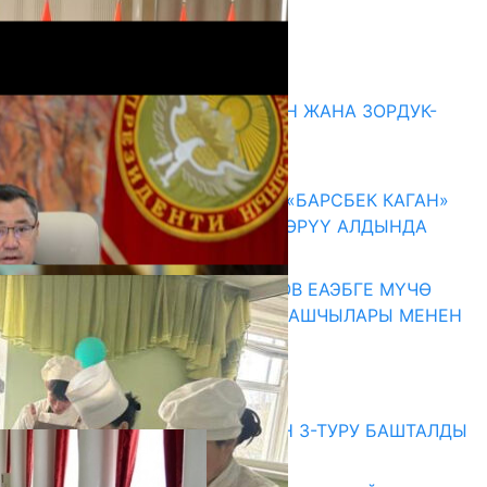
Комментарийлер
Акыркы жаңылыктар
ГЕНДЕРДИК БАСМЫРЛООДОН ЖАНА ЗОРДУК-
ЗОМБУЛУКТАН КОРГОО
07.08.2026
КЫРГЫЗ ТАРЫХЫ ТАСМАДА: «БАРСБЕК КАГАН»
КӨРКӨМ ТАСМАСЫ ЖАРЫК КӨРҮҮ АЛДЫНДА
07.08.2026
ПРЕЗИДЕНТ САДЫР ЖАПАРОВ ЕАЭБГЕ МҮЧӨ
МАМЛЕКЕТТЕРДИН ӨКМӨТ БАШЧЫЛАРЫ МЕНЕН
ЖОЛУГУШТУ
07.08.2026
Абитуриент
ЖОЖДОРГО КАБЫЛ АЛУУНУН 3-ТУРУ БАШТАЛДЫ
27.07.2026