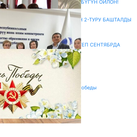
ӨЗҮҢДҮН КЕЛЕЧЕГИҢ ҮЧҮН БҮГҮН ОЙЛОН!
20.07.2026
ЖОЖДОРГО КАБЫЛ АЛУУНУН 2-ТУРУ БАШТАЛДЫ
20.07.2026
Медиа
СУЗАКТА 750 ОРУНДУУ МЕКТЕП СЕНТЯБРДА
ПАЙДАЛАНУУГА БЕРИЛЕТ
07.08.2025
Улуу Жеңиштин жандуу сөзү
29.04.2025
Награды в преддверии Дня Победы
29.04.2025