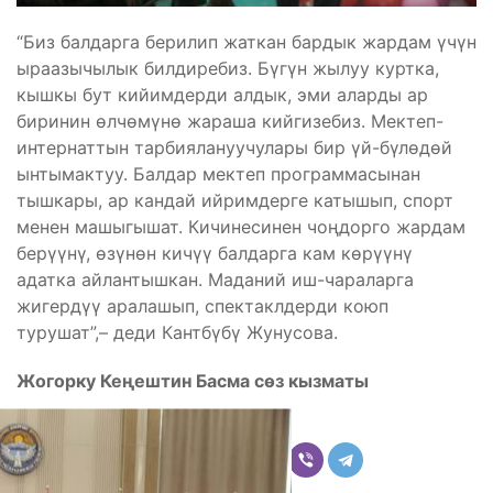
“Биз балдарга берилип жаткан бардык жардам үчүн
ыраазычылык билдиребиз. Бүгүн жылуу куртка,
кышкы бут кийимдерди алдык, эми аларды ар
биринин өлчөмүнө жараша кийгизебиз. Мектеп-
интернаттын тарбиялануучулары бир үй-бүлөдөй
ынтымактуу. Балдар мектеп программасынан
тышкары, ар кандай ийримдерге катышып, спорт
менен машыгышат. Кичинесинен чоңдорго жардам
берүүнү, өзүнөн кичүү балдарга кам көрүүнү
адатка айлантышкан. Маданий иш-чараларга
жигердүү аралашып, спектаклдерди коюп
турушат”,– деди Кантбүбү Жунусова.
Жогорку Кеңештин Басма сөз кызматы
Бөлүшүү