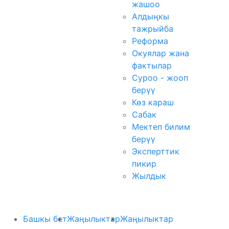
жашоо
Алдыңкы
тажрыйба
Реформа
Окуялар жана
фактылар
Суроо - жооп
берүү
Көз караш
Сабак
Мектеп билим
берүү
Эксперттик
пикир
Жылдык
Башкы бет
Жаңылыктар
Жаңылыктар