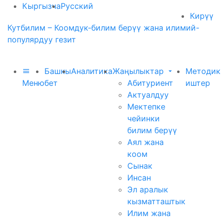
Кыргызча
Русский
Кирүү
Кутбилим – Коомдук-билим берүү жана илимий-
популярдуу гезит
Башкы
Аналитика
Жаңылыктар
Методик
Меню
бет
Абитуриент
иштер
Актуалдуу
Мектепке
чейинки
билим берүү
Аял жана
коом
Сынак
Инсан
Эл аралык
кызматташтык
Илим жана