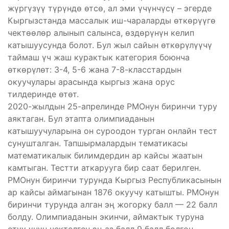
жүргүзүү түрүндө өтсө, ал эми үчүнчүсү – эгерде
Кыргызстанда массалык иш-чараларды өткөрүүгө
чектөөлөр алынып салынса, өздөрүнүн келип
катышуусунда болот. Бул жыл сайын өткөрүлүүчү
таймаш үч жаш курактык категория боюнча
өткөрүлөт: 3-4, 5-6 жана 7-8-класстардын
окуучулары арасында кыргыз жана орус
тилдеринде өтөт.
2020-жылдын 25-апрелинде РМОнун биринчи туру
аяктаган. Бул этапта олимпиаданын
катышуучуларына он суроодон турган онлайн тест
сунушталган. Тапшырмалардын тематикасы
математикалык билимдердин ар кайсы жаатын
камтыган. Тестти аткарууга бир саат берилген.
РМОнун биринчи турунда Кыргыз Республикасынын
ар кайсы аймагынан 1876 окуучу катышты. РМОнун
биринчи турунда алган эң жогорку балл — 22 балл
болду. Олимпиаданын экинчи, аймактык туруна