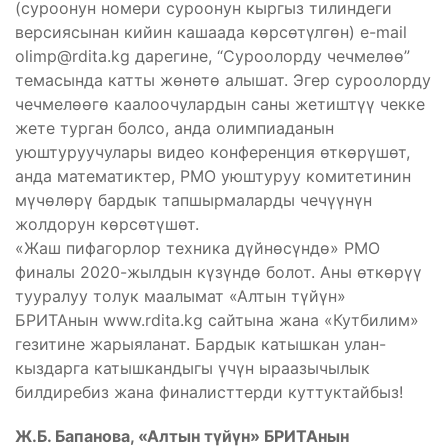
(суроонун номери суроонун кыргыз тилиндеги
версиясынан кийин кашаада көрсөтүлгөн) e-mail
olimp@rdita.kg
дарегине, “Суроолорду чечмелөө”
темасында катты жөнөтө алышат. Эгер суроолорду
чечмелөөгө каалоочулардын саны жетиштүү чекке
жете турган болсо, анда олимпиаданын
уюштуруучулары видео конференция өткөрүшөт,
анда математиктер, РМО уюштуруу комитетинин
мүчөлөрү бардык тапшырмаларды чечүүнүн
жолдорун көрсөтүшөт.
«Жаш пифагорлор техника дүйнөсүндө» РМО
финалы 2020-жылдын күзүндө болот. Аны өткөрүү
тууралуу толук маалымат «Алтын түйүн»
БРИТАнын www.rdita.kg сайтына жана «Кутбилим»
гезитине жарыяланат. Бардык катышкан улан-
кыздарга катышкандыгы үчүн ыраазычылык
билдиребиз жана финалисттерди куттуктайбыз!
Ж.Б. Бапанова, «Алтын түйүн» БРИТАнын