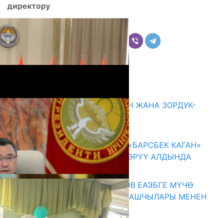
директору
Бөлүшүү
Комментарийлер
Акыркы жаңылыктар
ГЕНДЕРДИК БАСМЫРЛООДОН ЖАНА ЗОРДУК-
ЗОМБУЛУКТАН КОРГОО
07.08.2026
КЫРГЫЗ ТАРЫХЫ ТАСМАДА: «БАРСБЕК КАГАН»
КӨРКӨМ ТАСМАСЫ ЖАРЫК КӨРҮҮ АЛДЫНДА
07.08.2026
ПРЕЗИДЕНТ САДЫР ЖАПАРОВ ЕАЭБГЕ МҮЧӨ
МАМЛЕКЕТТЕРДИН ӨКМӨТ БАШЧЫЛАРЫ МЕНЕН
ЖОЛУГУШТУ