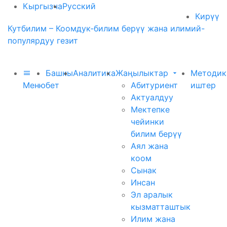
Кыргызча
Русский
Кирүү
Кутбилим – Коомдук-билим берүү жана илимий-
популярдуу гезит
Башкы
Аналитика
Жаңылыктар
Методик
Меню
бет
Абитуриент
иштер
Актуалдуу
Мектепке
чейинки
билим берүү
Аял жана
коом
Сынак
Инсан
Эл аралык
кызматташтык
Илим жана