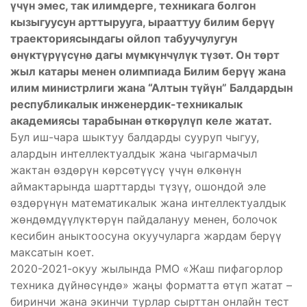
үчүн эмес, так илимдерге, техникага болгон
кызыгуусун арттырууга, ырааттуу билим берүү
траекториясындагы ойлоп табуучулугун
өнүктүрүүсүнө дагы мүмкүнчүлүк түзөт. Он төрт
жыл катары менен олимпиада Билим берүү жана
илим министрлиги жана “Алтын түйүн” Балдардын
республикалык инженердик-техникалык
академиясы тарабынан өткөрүлүп келе жатат.
Бул иш-чара шыктуу балдарды сууруп чыгуу,
алардын интеллектуалдык жана чыгармачыл
жактан өздөрүн көрсөтүүсү үчүн өлкөнүн
аймактарында шарттарды түзүү, ошондой эле
өздөрүнүн математикалык жана интеллектуалдык
жөндөмдүүлүктөрүн пайдалануу менен, болочок
кесибин аныктоосуна окуучуларга жардам берүү
максатын коет.
2020-2021-окуу жылында РМО «Жаш пифагорлор
техника дүйнөсүндө» жаңы форматта өтүп жатат –
биринчи жана экинчи турлар сырттан онлайн тест