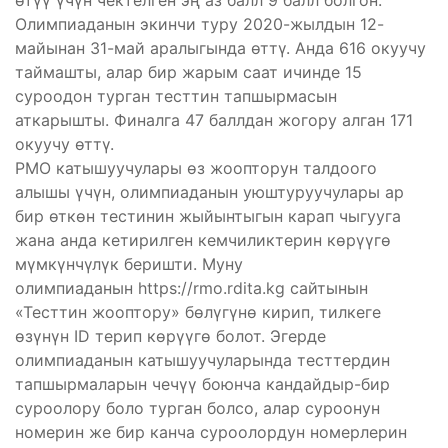
өтүү үчүн чектелген эң аз балл 9 балл болгон.
Олимпиаданын экинчи туру 2020-жылдын 12-
майынан 31-май аралыгында өттү. Анда 616 окуучу
таймашты, алар бир жарым саат ичинде 15
суроодон турган тесттин тапшырмасын
аткарышты. Финалга 47 баллдан жогору алган 171
окуучу өттү.
РМО катышуучулары өз жоопторун талдоого
алышы үчүн, олимпиаданын уюштуруучулары ар
бир өткөн тестинин жыйынтыгын карап чыгууга
жана анда кетирилген кемчиликтерин көрүүгө
мүмкүнчүлүк беришти. Муну
олимпиаданын https://rmo.rdita.kg сайтынын
«Тесттин жооптору» бөлүгүнө кирип, тилкеге
өзүнүн ID терип көрүүгө болот. Эгерде
олимпиаданын катышуучуларында тесттердин
тапшырмаларын чечүү боюнча кандайдыр-бир
суроолору боло турган болсо, алар суроонун
номерин же бир канча суроолордун номерлерин