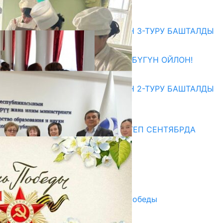
07.08.2026
Абитуриент
ЖОЖДОРГО КАБЫЛ АЛУУНУН 3-ТУРУ БАШТАЛДЫ
27.07.2026
ӨЗҮҢДҮН КЕЛЕЧЕГИҢ ҮЧҮН БҮГҮН ОЙЛОН!
20.07.2026
ЖОЖДОРГО КАБЫЛ АЛУУНУН 2-ТУРУ БАШТАЛДЫ
20.07.2026
Медиа
СУЗАКТА 750 ОРУНДУУ МЕКТЕП СЕНТЯБРДА
ПАЙДАЛАНУУГА БЕРИЛЕТ
07.08.2025
Улуу Жеңиштин жандуу сөзү
29.04.2025
Награды в преддверии Дня Победы
29.04.2025