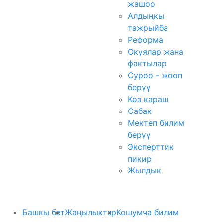
жашоо
Алдыңкы
тажрыйба
Реформа
Окуялар жана
фактылар
Суроо - жооп
берүү
Көз караш
Сабак
Мектеп билим
берүү
Эксперттик
пикир
Жылдык
Башкы бет
Жаңылыктар
Кошумча билим