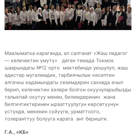
Маалыматка караганда, ал салтанат «Жаш педагог
— келечектин үмүтү» деген темада Токмок
шаарындагы №12 орто мектебинде уюшулуп, жаш
адистер мугалимдик, тарбиячылык кесиптин
алгачкы кадамындагы сезимдерин сахнада ачып
берип, келечектин ээлери болгон окуучуларыбызды
талыкпай окутуу менен, билимдеринин жана
билгичтиктеринин ырааттуулугун көрсөтүүнүн
үстүндө, мекенин сүйүүгө, урматтоого,
толеранттуу болууга карата ант беришти.
Г.А., «КБ»