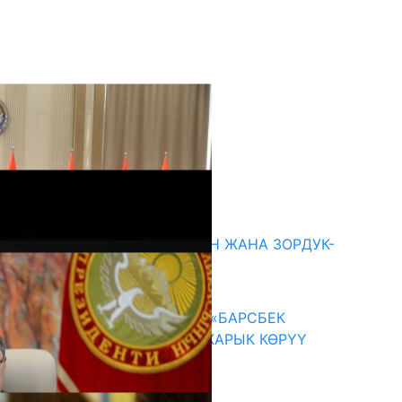
кыркы жаңылыктар
ГЕНДЕРДИК БАСМЫРЛООДОН ЖАНА ЗОРДУК-
ЗОМБУЛУКТАН КОРГОО
07.08.2026
КЫРГЫЗ ТАРЫХЫ ТАСМАДА: «БАРСБЕК
КАГАН» КӨРКӨМ ТАСМАСЫ ЖАРЫК КӨРҮҮ
АЛДЫНДА
07.08.2026