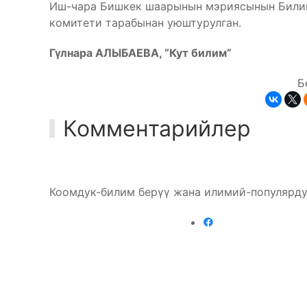
Иш-чара Бишкек шаарынын мэриясынын Билим
комитети тарабынан уюштурулган.
Гүлнара АЛЫБАЕВА, “Кут билим”
Б
Комментарийлер
Коомдук-билим берүү жана илимий-популярду