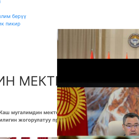
ш
илим берүү
ик пикир
ИН МЕКТЕБИ
А
Жаш
мугалимдин
мектеби
»
аттуу
семинарга
илигин
жогорулатуу
программасынын
алкагында