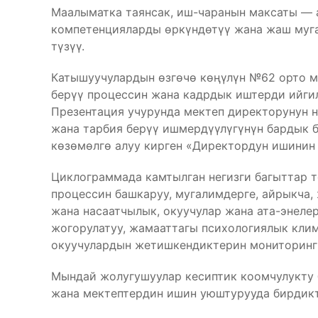
Маалыматка таянсак, иш-чаранын максаты — 
компетенцияларды өркүндөтүү жана жаш муг
түзүү.
Катышуучулардын өзгөчө көңүлүн №62 орто м
берүү процессин жана кадрдык иштерди ийги
Презентация учурунда мектеп директорунун н
жана тарбия берүү ишмердүүлүгүнүн бардык 
көзөмөлгө алуу кирген «Директордун ишини
Циклограммада камтылган негизги багыттар т
процессин башкаруу, мугалимдерге, айрыкча,
жана насаатчылык, окуучулар жана ата-энел
жогорулатуу, жамааттагы психологиялык кли
окуучулардын жетишкендиктерин мониторинг 
Мындай жолугушуулар кесиптик коомчулукту
жана мектептердин ишин уюштурууда бирдикт