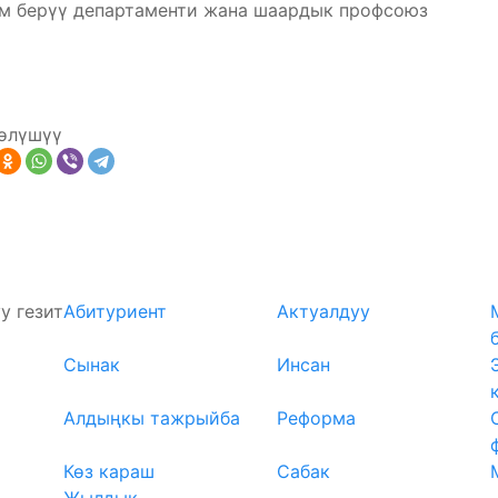
 берүү департаменти жана шаардык профсоюз
өлүшүү
у гезит
Абитуриент
Актуалдуу
Сынак
Инсан
Алдыңкы тажрыйба
Реформа
Көз караш
Сабак