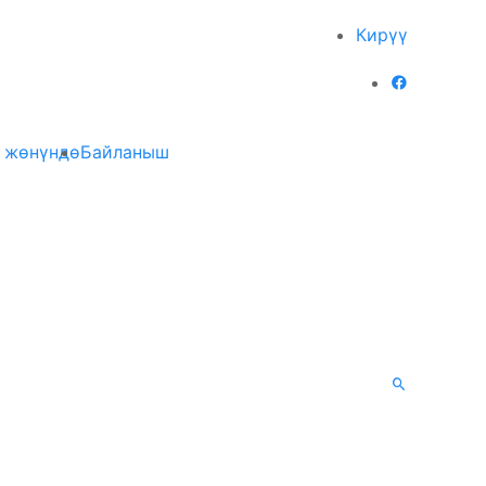
Кирүү
 жөнүндө
Байланыш