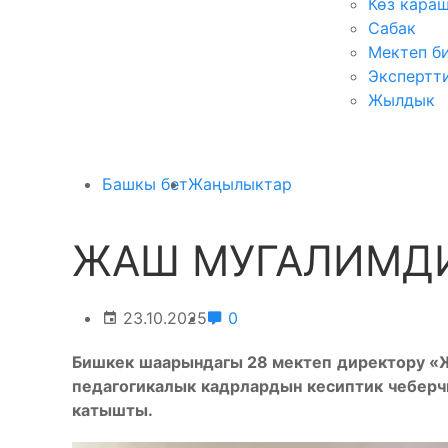
Көз кара
Сабак
Мектеп б
Экспертт
Жылдык
Башкы бет
Жаңылыктар
ЖАШ МУГАЛИМД
23.10.2025
0
Бишкек
шаарындагы
28
мектеп
директору
«
п
едагогикалык
кадрлардын
кесиптик
чеберч
катышты
.