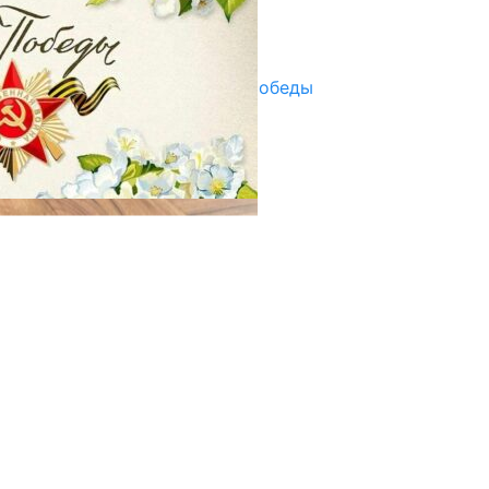
Улуу Жеңиштин жандуу сөзү
29.04.2025
Награды в преддверии Дня Победы
29.04.2025