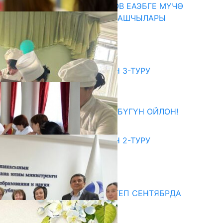
ПРЕЗИДЕНТ САДЫР ЖАПАРОВ ЕАЭБГЕ МҮЧӨ
МАМЛЕКЕТТЕРДИН ӨКМӨТ БАШЧЫЛАРЫ
МЕНЕН ЖОЛУГУШТУ
07.08.2026
битуриент
ЖОЖДОРГО КАБЫЛ АЛУУНУН 3-ТУРУ
БАШТАЛДЫ
27.07.2026
ӨЗҮҢДҮН КЕЛЕЧЕГИҢ ҮЧҮН БҮГҮН ОЙЛОН!
20.07.2026
ЖОЖДОРГО КАБЫЛ АЛУУНУН 2-ТУРУ
БАШТАЛДЫ
20.07.2026
едиа
СУЗАКТА 750 ОРУНДУУ МЕКТЕП СЕНТЯБРДА
ПАЙДАЛАНУУГА БЕРИЛЕТ
07.08.2025