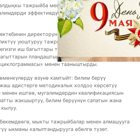
алдыңкы тажрыйба менен бөлүшүү, башкаруучулук
алимдерди эффективдүү колдоо үчүн шарттарды
ектебинин директорунун баяны бурду. Ал билим
ликтүү уюштуруу тажрыйбасы менен бөлүштү.
егизги иш багыттары тууралуу айтып берип, билим
багыттарын пландаштыруу, уюштуруу жана
н циклограммасы» менен тааныштырды.
өмөнкүлөрдү өзүнө камтыйт: билим берүү
 жаш адистерге методикалык колдоо көрсөтүү
ер менен иштөө, мугалимдердин квалификациясын
матты жакшыртуу, билим берүүнүн сапатын жана
кылуу.
 бекемдөөгө, мыкты тажрыйбалар менен алмашууга
үү ыкманы калыптандырууга өбөлгө түзөт.