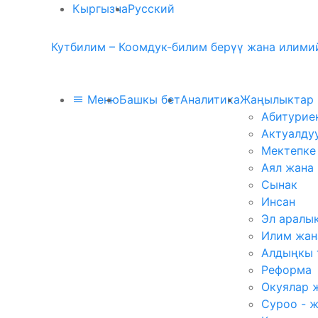
Кыргызча
Русский
Кутбилим – Коомдук-билим берүү жана илимий
Меню
Башкы бет
Аналитика
Жаңылыктар
Абитурие
Актуалду
Мектепке
Аял жана
Сынак
Инсан
Эл аралы
Илим жан
Алдыңкы 
Реформа
Окуялар 
Суроо - 