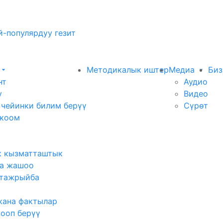
-популярдуу гезит
Методикалык иштер
Медиа
Биз
нт
Аудио
у
Видео
 чейинки билим берүү
Сүрөт
 коом
к кызматташтык
а жашоо
тажрыйба
жана фактылар
жооп берүү