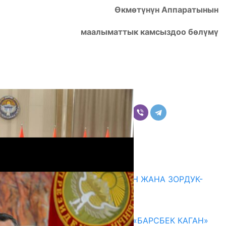
Өкмөтүнүн Аппаратынын
маалыматтык камсыздоо бөлүмү
Бөлүшүү
Комментарийлер
Акыркы жаңылыктар
ГЕНДЕРДИК БАСМЫРЛООДОН ЖАНА ЗОРДУК-
ЗОМБУЛУКТАН КОРГОО
07.08.2026
КЫРГЫЗ ТАРЫХЫ ТАСМАДА: «БАРСБЕК КАГАН»