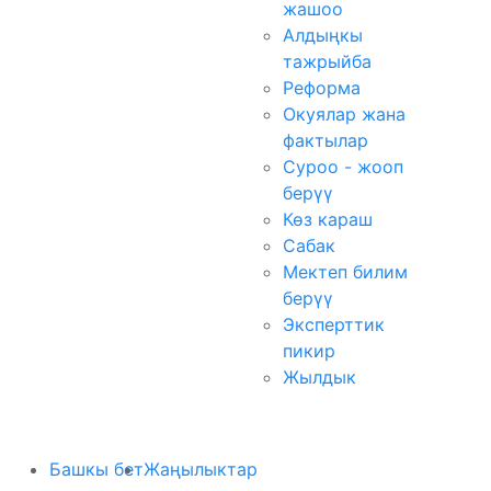
жашоо
Алдыңкы
тажрыйба
Реформа
Окуялар жана
фактылар
Суроо - жооп
берүү
Көз караш
Сабак
Мектеп билим
берүү
Эксперттик
пикир
Жылдык
Башкы бет
Жаңылыктар