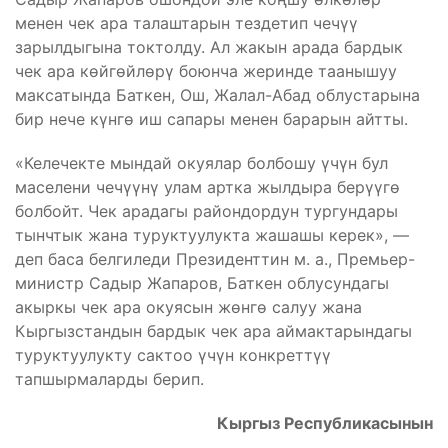
менен чек ара талаштарын тездетип чечүү
зарылдыгына токтолду. Ал жакын арада бардык
чек ара көйгөйлөрү боюнча жеринде таанышуу
максатында Баткен, Ош, Жалал-Абад облустарына
бир нече күнгө иш сапары менен барарын айтты.
«Келечекте мындай окуялар болбошу үчүн бул
маселени чечүүнү улам артка жылдыра берүүгө
болбойт. Чек арадагы райондордун тургундары
тынчтык жана туруктуулукта жашашы керек», —
деп баса белгиледи Президенттин м. а., Премьер-
министр Садыр Жапаров, Баткен облусундагы
акыркы чек ара окуясын жөнгө салуу жана
Кыргызстандын бардык чек ара аймактарындагы
туруктуулукту сактоо үчүн конкреттүү
тапшырмаларды берип.
Кыргыз Республикасынын