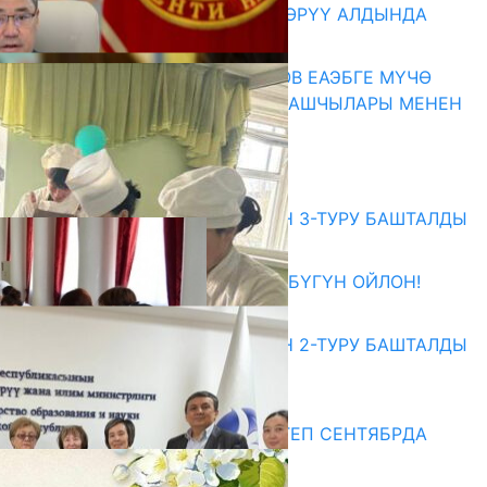
КӨРКӨМ ТАСМАСЫ ЖАРЫК КӨРҮҮ АЛДЫНДА
07.08.2026
ПРЕЗИДЕНТ САДЫР ЖАПАРОВ ЕАЭБГЕ МҮЧӨ
МАМЛЕКЕТТЕРДИН ӨКМӨТ БАШЧЫЛАРЫ МЕНЕН
ЖОЛУГУШТУ
07.08.2026
Абитуриент
ЖОЖДОРГО КАБЫЛ АЛУУНУН 3-ТУРУ БАШТАЛДЫ
27.07.2026
ӨЗҮҢДҮН КЕЛЕЧЕГИҢ ҮЧҮН БҮГҮН ОЙЛОН!
20.07.2026
ЖОЖДОРГО КАБЫЛ АЛУУНУН 2-ТУРУ БАШТАЛДЫ
20.07.2026
Медиа
СУЗАКТА 750 ОРУНДУУ МЕКТЕП СЕНТЯБРДА
ПАЙДАЛАНУУГА БЕРИЛЕТ
07.08.2025