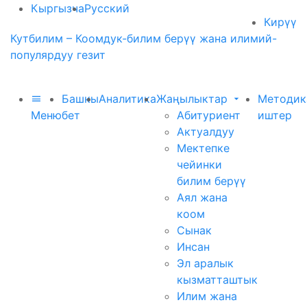
Кыргызча
Русский
Кирүү
Кутбилим – Коомдук-билим берүү жана илимий-
популярдуу гезит
Башкы
Аналитика
Жаңылыктар
Методик
Меню
бет
Абитуриент
иштер
Актуалдуу
Мектепке
чейинки
билим берүү
Аял жана
коом
Сынак
Инсан
Эл аралык
кызматташтык
Илим жана