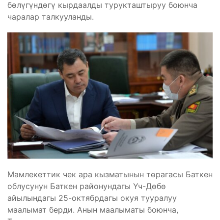
бөлүгүндөгү кырдаалды турукташтыруу боюнча
чаралар талкууланды.
Мамлекеттик чек ара кызматынын төрагасы Баткен
облусунун Баткен районундагы Үч-Дөбө
айылындагы 25-октябрдагы окуя тууралуу
маалымат берди. Анын маалыматы боюнча,