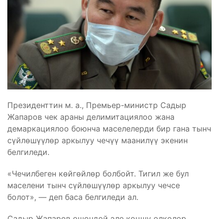
Президенттин м. а., Премьер-министр Садыр
Жапаров чек араны делимитациялоо жана
демаркациялоо боюнча маселелерди бир гана тынч
сүйлөшүүлөр аркылуу чечүү маанилүү экенин
белгиледи.
«Чечилбеген көйгөйлөр болбойт. Тигил же бул
маселени тынч сүйлөшүүлөр аркылуу чечсе
болот», — деп баса белгиледи ал.
Садыр Жапаров ошондой эле коңшу өлкөлөр