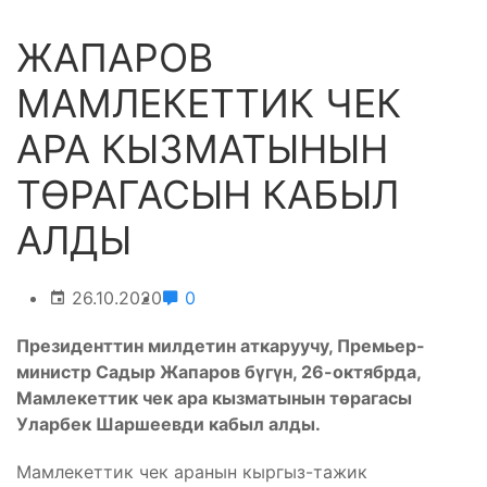
ЖАПАРОВ
МАМЛЕКЕТТИК ЧЕК
АРА КЫЗМАТЫНЫН
ТӨРАГАСЫН КАБЫЛ
АЛДЫ
26.10.2020
0
Президенттин милдетин аткаруучу, Премьер-
министр Садыр Жапаров бүгүн, 26-октябрда,
Мамлекеттик чек ара кызматынын төрагасы
Уларбек Шаршеевди кабыл алды.
Мамлекеттик чек аранын кыргыз-тажик