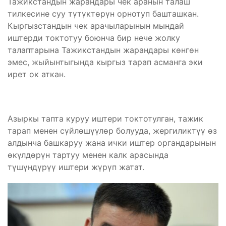
Тажикстандын жарандары чек аранын талаш
тилкесине суу түтүктөрүн орнотуп башташкан.
Кыргызстандын чек арачыларынын мындай
иштерди токтотуу боюнча бир нече жолку
талаптарына Тажикстандын жарандары көнгөн
эмес, жыйынтыгында кыргыз тарап асманга эки
ирет ок аткан.
Азыркы тапта куруу иштери токтотулган, тажик
тарап менен сүйлөшүүлөр болууда, жергиликтүү өз
алдынча башкаруу жана ички иштер органдарынын
өкүлдөрүн тартуу менен калк арасында
түшүндүрүү иштери жүрүп жатат.