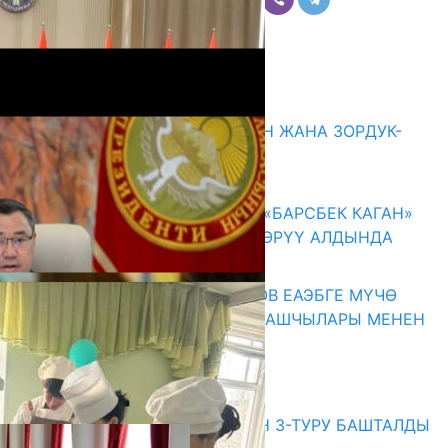
Комментарийлер
Акыркы жаңылыктар
ГЕНДЕРДИК БАСМЫРЛООДОН ЖАНА ЗОРДУК-
ЗОМБУЛУКТАН КОРГОО
07.08.2026
КЫРГЫЗ ТАРЫХЫ ТАСМАДА: «БАРСБЕК КАГАН»
КӨРКӨМ ТАСМАСЫ ЖАРЫК КӨРҮҮ АЛДЫНДА
07.08.2026
ПРЕЗИДЕНТ САДЫР ЖАПАРОВ ЕАЭБГЕ МҮЧӨ
МАМЛЕКЕТТЕРДИН ӨКМӨТ БАШЧЫЛАРЫ МЕНЕН
ЖОЛУГУШТУ
07.08.2026
Абитуриент
ЖОЖДОРГО КАБЫЛ АЛУУНУН 3-ТУРУ БАШТАЛДЫ