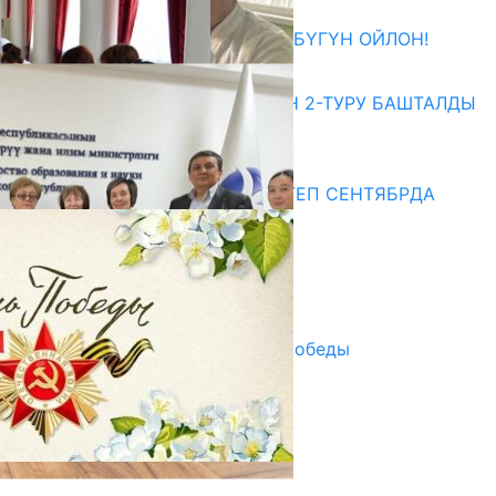
27.07.2026
ӨЗҮҢДҮН КЕЛЕЧЕГИҢ ҮЧҮН БҮГҮН ОЙЛОН!
20.07.2026
ЖОЖДОРГО КАБЫЛ АЛУУНУН 2-ТУРУ БАШТАЛДЫ
20.07.2026
Медиа
СУЗАКТА 750 ОРУНДУУ МЕКТЕП СЕНТЯБРДА
ПАЙДАЛАНУУГА БЕРИЛЕТ
07.08.2025
Улуу Жеңиштин жандуу сөзү
29.04.2025
Награды в преддверии Дня Победы
29.04.2025