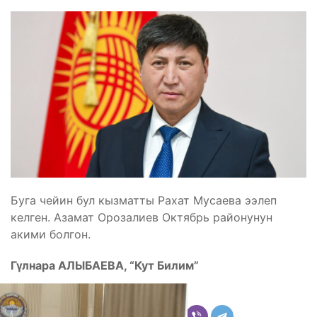
Буга чейин бул кызматты Рахат Мусаева ээлеп
келген. Азамат Орозалиев Октябрь районунун
акими болгон.
Гүлнара АЛЫБАЕВА, “Кут Билим”
Бөлүшүү