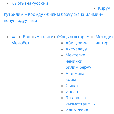
Кыргызча
Русский
Кирүү
Кутбилим – Коомдук-билим берүү жана илимий-
популярдуу гезит
Башкы
Аналитика
Жаңылыктар
Методик
Меню
бет
Абитуриент
иштер
Актуалдуу
Мектепке
чейинки
билим берүү
Аял жана
коом
Сынак
Инсан
Эл аралык
кызматташтык
Илим жана