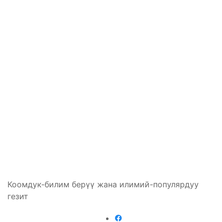
Коомдук-билим берүү жана илимий-популярдуу
гезит