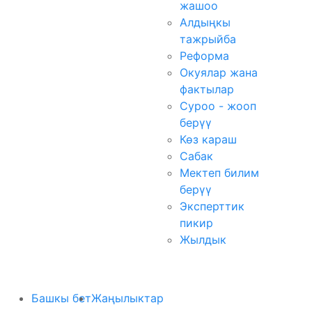
жашоо
Алдыңкы
тажрыйба
Реформа
Окуялар жана
фактылар
Суроо - жооп
берүү
Көз караш
Сабак
Мектеп билим
берүү
Эксперттик
пикир
Жылдык
Башкы бет
Жаңылыктар