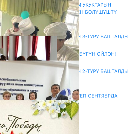
КЫРГЫЗ ЭКСПЕРТТЕРИ АДАМ УКУКТАРЫН
ОКУТУУ ТАЖРЫЙБАСЫ МЕНЕН БӨЛҮШҮШТҮ
06.08.2026
Абитуриент
ЖОЖДОРГО КАБЫЛ АЛУУНУН 3-ТУРУ БАШТАЛДЫ
27.07.2026
ӨЗҮҢДҮН КЕЛЕЧЕГИҢ ҮЧҮН БҮГҮН ОЙЛОН!
20.07.2026
ЖОЖДОРГО КАБЫЛ АЛУУНУН 2-ТУРУ БАШТАЛДЫ
20.07.2026
Медиа
СУЗАКТА 750 ОРУНДУУ МЕКТЕП СЕНТЯБРДА
ПАЙДАЛАНУУГА БЕРИЛЕТ
07.08.2025
Улуу Жеңиштин жандуу сөзү
29.04.2025