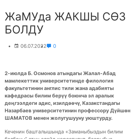
ЖаМУда ЖАКШЫ СӨЗ
БОЛДУ
06.07.2022
0
2-июлда Б. Осмонов атындагы Жалал-Абад
мамлекеттик университетинде филология
факультетинин англис тили жана адабияты
кафедрасы билим берүү боюнча эл аралык
деӊгээлдеги адис, изилдөөчү, Казакстандагы
Назарбаев университетинин профессору Дүйшөн
ШАМАТОВ менен жолугушууну уюштурду.
Кеченин башталышында «Заманыбыздын билим