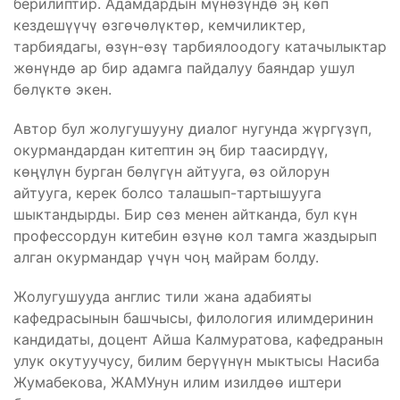
берилиптир. Адамдардын мүнөзүндө эӊ көп
кездешүүчү өзгөчөлүктөр, кемчиликтер,
тарбиядагы, өзүн-өзү тарбиялоодогу катачылыктар
жөнүндө ар бир адамга пайдалуу баяндар ушул
бөлүктө экен.
Автор бул жолугушууну диалог нугунда жүргүзүп,
окурмандардан китептин эң бир таасирдүү,
көңүлүн бурган бөлүгүн айтууга, өз ойлорун
айтууга, керек болсо талашып-тартышууга
шыктандырды. Бир сөз менен айтканда, бул күн
профессордун китебин өзүнө кол тамга жаздырып
алган окурмандар үчүн чоӊ майрам болду.
Жолугушууда англис тили жана адабияты
кафедрасынын башчысы, филология илимдеринин
кандидаты, доцент Айша Калмуратова, кафедранын
улук окутуучусу, билим берүүнүн мыктысы Насиба
Жумабекова, ЖАМУнун илим изилдөө иштери