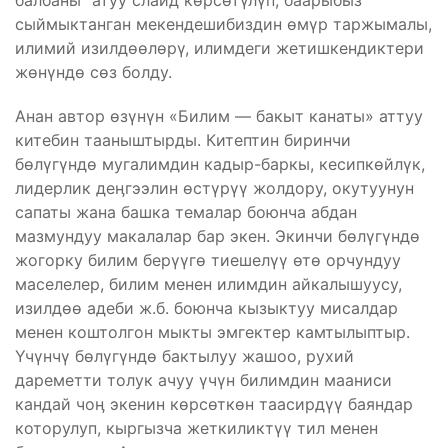
балбаны” атуу слайд көрсөтүлүп, баарыбыз
сыймыктанган мекендешибиздин өмүр таржымалы,
илимий изилдөөлөрү, илимдеги жетишкендиктери
жөнүндө сөз болду.
Анан автор өзүнүн «Билим — бакыт канаты» аттуу
китебин тааныштырды. Китептин биринчи
бөлүгүндө мугалимдин кадыр-баркы, кесипкөйлүк,
лидерлик деӊгээлин өстүрүү жолдору, окутуунун
сапаты жана башка темалар боюнча абдан
мазмундуу макалалар бар экен. Экинчи бөлүгүндө
жогорку билим берүүгө тиешелүү өтө орчундуу
маселелер, билим менен илимдин айкалышуусу,
изилдөө адеби ж.б. боюнча кызыктуу мисалдар
менен коштолгон мыкты эмгектер камтылыптыр.
Үчүнчү бөлүгүндө бактылуу жашоо, рухий
дареметти толук ачуу үчүн билимдин мааниси
кандай чоӊ экенин көрсөткөн таасирдүү баяндар
которулуп, кыргызча жеткиликтүү тил менен