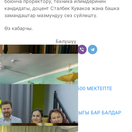
боюнча проректору, техника илимдеринин
кандидаты, доцент Сталбек Куваков жана башка
замандаштар мазмундуу сөз сүйлөштү.
Өз кабарчы.
Бөлүшүү
Комментарийлер
Акыркы жаңылыктар
ПРЕЗИДЕНТТИН ЖАРЛЫГЫ: 500 МЕКТЕПТЕ
ШАХМАТ ИЙРИМИ АЧЫЛАТ
06.08.2026
СҮЛҮКТҮ: ӨЗГӨЧӨ МУКТАЖДЫГЫ БАР БАЛДАР
ҮЧҮН БОРБОР АЧЫЛДЫ
06.08.2026