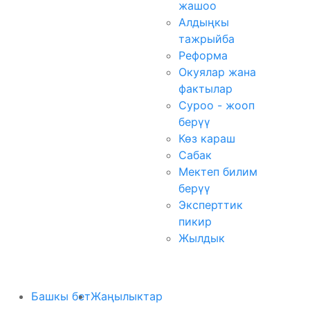
жашоо
Алдыңкы
тажрыйба
Реформа
Окуялар жана
фактылар
Суроо - жооп
берүү
Көз караш
Сабак
Мектеп билим
берүү
Эксперттик
пикир
Жылдык
Башкы бет
Жаңылыктар