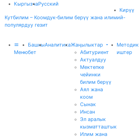
Кыргызча
Русский
Кирүү
Кутбилим – Коомдук-билим берүү жана илимий-
популярдуу гезит
Башкы
Аналитика
Жаңылыктар
Методик
Меню
бет
Абитуриент
иштер
Актуалдуу
Мектепке
чейинки
билим берүү
Аял жана
коом
Сынак
Инсан
Эл аралык
кызматташтык
Илим жана