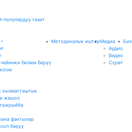
-популярдуу гезит
Методикалык иштер
Медиа
Биз
нт
Аудио
у
Видео
 чейинки билим берүү
Сүрөт
 коом
к кызматташтык
а жашоо
тажрыйба
жана фактылар
жооп берүү