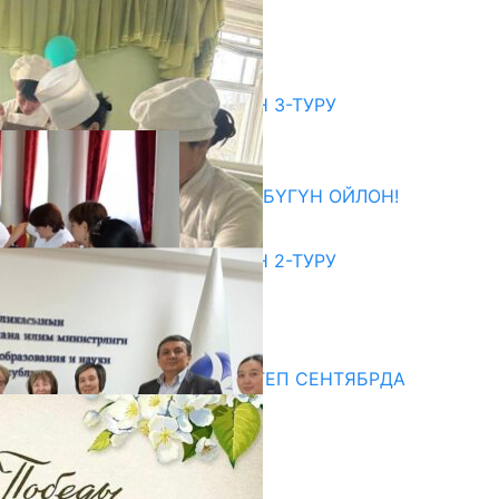
ЖАЙЛАРГА КОТОРУЛАТ
06.08.2026
битуриент
ЖОЖДОРГО КАБЫЛ АЛУУНУН 3-ТУРУ
БАШТАЛДЫ
27.07.2026
ӨЗҮҢДҮН КЕЛЕЧЕГИҢ ҮЧҮН БҮГҮН ОЙЛОН!
20.07.2026
ЖОЖДОРГО КАБЫЛ АЛУУНУН 2-ТУРУ
БАШТАЛДЫ
20.07.2026
едиа
СУЗАКТА 750 ОРУНДУУ МЕКТЕП СЕНТЯБРДА
ПАЙДАЛАНУУГА БЕРИЛЕТ
07.08.2025
Улуу Жеңиштин жандуу сөзү
29.04.2025