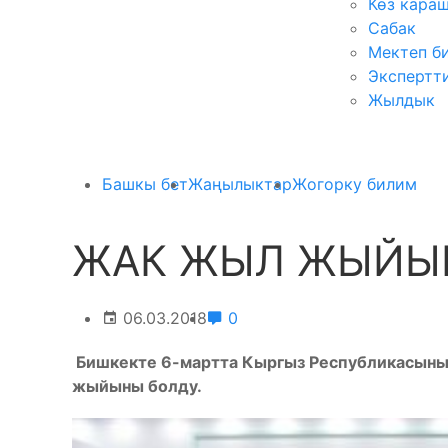
Көз кара
Сабак
Мектеп б
Экспертт
Жылдык
Башкы бет
Жаңылыктар
Жогорку билим
ЖАК ЖЫЛ ЖЫЙЫ
06.03.2018
0
Бишкекте 6-мартта Кыргыз Республикасыны
жыйы
ны болду.