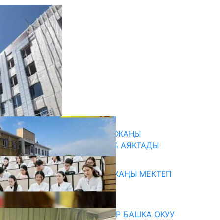
кыркы жаңылыктар
ТАЛАСТА УНИВЕРСИТЕТТИН ЖАҢЫ
КАМПУСУНУН КУРУЛУШУ 75% АЯКТАДЫ
06.08.2026
ОШТОГУ СЫРТ АЙЫЛЫНДА ЖАҢЫ МЕКТЕП
КУРУЛУУДА
06.08.2026
АККРЕДИТАЦИЯ: СТУДЕНТТЕР БАШКА ОКУУ