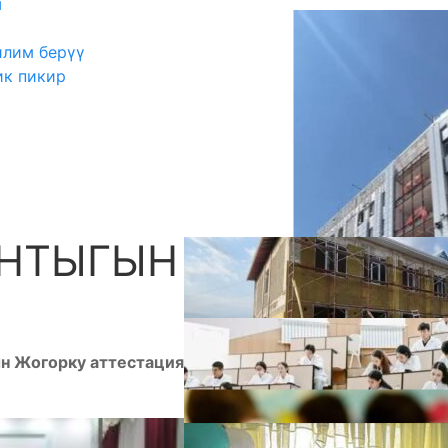
ш
илим берүү
ик пикир
НТЫГЫН ЧЫГАРДЫ
А
н Жогорку аттестациялык комиссиясынын жалпы