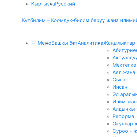
Кыргызча
Русский
Кутбилим – Коомдук-билим берүү жана илимий
Меню
Башкы бет
Аналитика
Жаңылыктар
Абитурие
Актуалду
Мектепке
Аял жана
Сынак
Инсан
Эл аралы
Илим жан
Алдыңкы 
Реформа
Окуялар 
Суроо - 