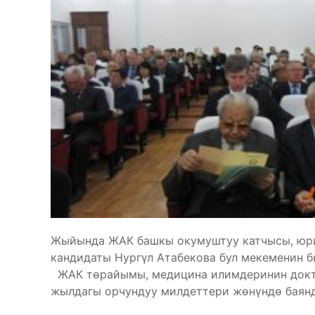
Жыйында ЖАК башкы окумуштуу катчысы, юр
кандидаты Нургүл Атабекова бул мекеменин 
ЖАК төрайымы, медицина илимдеринин докто
жылдагы орчундуу милдеттери жөнүндө баян