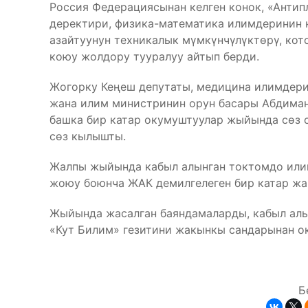
Россия Федерациясынан келген конок, «Антип
деректири, физика-математика илимдеринин 
азайтуунун техникалык мүмкүнчүлүктөрү, кот
коюу жолдору тууралуу айтып берди.
Жогорку Кеңеш депутаты, медицина илимдери
жана илим министринин орун басары Абдиман
башка бир катар окумуштуулар жыйында сөз 
сөз кылышты.
Жалпы жыйында кабыл алынган токтомдо илим
жоюу боюнча ЖАК демилгелеген бир катар жа
Жыйында жасалган баяндамаларды, кабыл алы
«Кут Билим» гезитини жакынкы сандарынан ок
Б