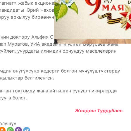
лагиат» жабык акционердик коомунун аткаруучу
кандидаты Юрий Чехович илимдеги уурулукту
оруу аркылуу бирөөнүн эмгенин ээлеп алууга бөгөт
нин доктору Альфия Самигуллина, Билим берүү
ап Муратов, УИА академиги Алтай Бөрүбаев жана
сүйлөп, учурдагы илимдин орчундуу маселелерин
дин өнүгүүсүңө кедерги болгон мүчүлүштүктөрдү
ңылыктар белгиленген.
нган токтомду жана айтылган сунуш-пикирлерди
ууга болот.
Жолдош Турдубаев
өлүшүү