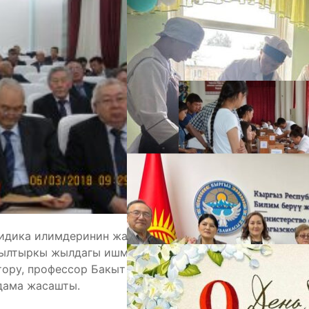
А
М
идика илимдеринин жана филология илимдеринин
былтыркы жылдагы ишмердиги жөнүндө, ал эми
ру, профессор Бакыт Тыналиева ЖАКтын 2018-
дама жасашты.