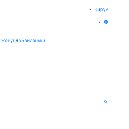
Кирүү
 жөнүндө
Байланыш