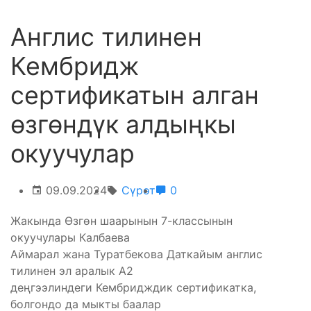
Англис тилинен
Кембридж
сертификатын алган
өзгөндүк алдыңкы
окуучулар
09.09.2024
Сүрөт
0
Жакында Өзгөн шаарынын 7-классынын
окуучулары Калбаева
Аймарал жана Туратбекова Даткайым англис
тилинен эл аралык А2
деңгээлиндеги Кембридждик сертификатка,
болгондо да мыкты баалар