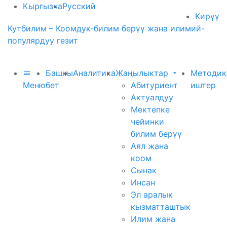
Кыргызча
Русский
Кирүү
Кутбилим – Коомдук-билим берүү жана илимий-
популярдуу гезит
Башкы
Аналитика
Жаңылыктар
Методик
Меню
бет
Абитуриент
иштер
Актуалдуу
Мектепке
чейинки
билим берүү
Аял жана
коом
Сынак
Инсан
Эл аралык
кызматташтык
Илим жана