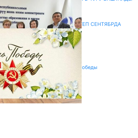
20.07.2026
Медиа
СУЗАКТА 750 ОРУНДУУ МЕКТЕП СЕНТЯБРДА
ПАЙДАЛАНУУГА БЕРИЛЕТ
07.08.2025
Улуу Жеңиштин жандуу сөзү
29.04.2025
Награды в преддверии Дня Победы
29.04.2025