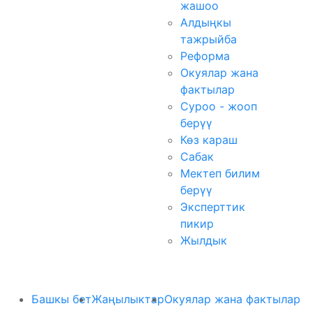
жашоо
Алдыңкы
тажрыйба
Реформа
Окуялар жана
фактылар
Суроо - жооп
берүү
Көз караш
Сабак
Мектеп билим
берүү
Эксперттик
пикир
Жылдык
Башкы бет
Жаңылыктар
Окуялар жана фактылар