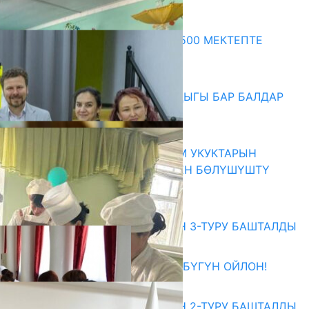
Акыркы жаңылыктар
ПРЕЗИДЕНТТИН ЖАРЛЫГЫ: 500 МЕКТЕПТЕ
ШАХМАТ ИЙРИМИ АЧЫЛАТ
06.08.2026
СҮЛҮКТҮ: ӨЗГӨЧӨ МУКТАЖДЫГЫ БАР БАЛДАР
ҮЧҮН БОРБОР АЧЫЛДЫ
06.08.2026
КЫРГЫЗ ЭКСПЕРТТЕРИ АДАМ УКУКТАРЫН
ОКУТУУ ТАЖРЫЙБАСЫ МЕНЕН БӨЛҮШҮШТҮ
06.08.2026
Абитуриент
ЖОЖДОРГО КАБЫЛ АЛУУНУН 3-ТУРУ БАШТАЛДЫ
27.07.2026
ӨЗҮҢДҮН КЕЛЕЧЕГИҢ ҮЧҮН БҮГҮН ОЙЛОН!
20.07.2026
ЖОЖДОРГО КАБЫЛ АЛУУНУН 2-ТУРУ БАШТАЛДЫ