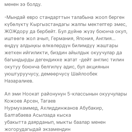
менен ээ болду.
-Мындай евро стандарттын талабына жооп берген
күбөлүктү Кыргызстандагы жалпы мектептер эмес,
ЖОЖдору да бербейт. Бул дүйнө жүзү боюнча окуп,
иштөөгө жол ачып, Германия, Япония, Англия…
өңдүү алдыңкы өлкөлөрдүн билимдүү жаштары
жеткен ийгиликти, биздин айылдык окуучулар да
багындырды дегендикке жатат -дейт англис тилин
окутуу боюнча белгилүү адис, бул акциянын
уюштуруучусу, демөөрчусү Шайлообек
Назаралиев.
Ал эми Ноокат районунун 5-классынын окуучулары
Кожоев Арсен, Тагаев
Нурмухаммед, Ахлиддинжанов Абубакир,
Балтабаева Асылзада кыска
убакытта даярданып, мыкты баалар менен
жогорудагыдай экзамендин