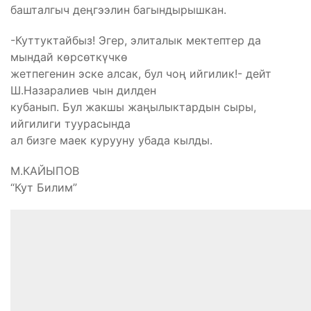
башталгыч деңгээлин багындырышкан.
-Куттуктайбыз! Эгер, элиталык мектептер да
мындай көрсөткүчкө
жетпегенин эске алсак, бул чоң ийгилик!- дейт
Ш.Назаралиев чын дилден
кубанып. Бул жакшы жаңылыктардын сыры,
ийгилиги туурасында
ал бизге маек курууну убада кылды.
М.КАЙЫПОВ
“Кут Билим”