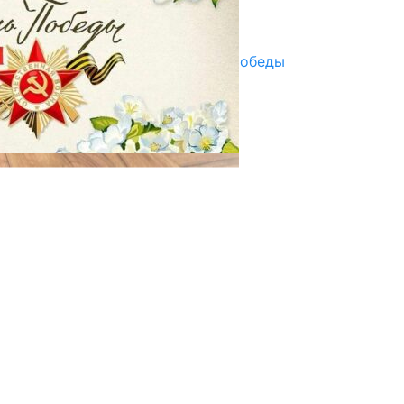
Улуу Жеңиштин жандуу сөзү
29.04.2025
Награды в преддверии Дня Победы
29.04.2025