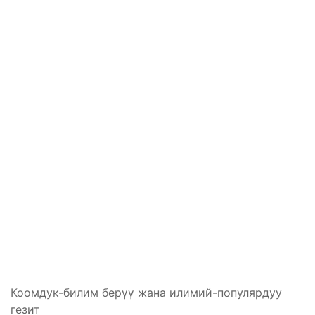
Коомдук-билим берүү жана илимий-популярдуу
гезит