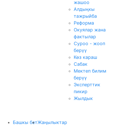
жашоо
Алдыңкы
тажрыйба
Реформа
Окуялар жана
фактылар
Суроо - жооп
берүү
Көз караш
Сабак
Мектеп билим
берүү
Эксперттик
пикир
Жылдык
Башкы бет
Жаңылыктар