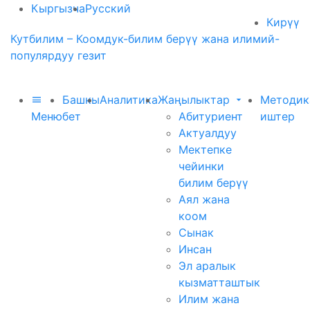
Кыргызча
Русский
Кирүү
Кутбилим – Коомдук-билим берүү жана илимий-
популярдуу гезит
Башкы
Аналитика
Жаңылыктар
Методик
Меню
бет
Абитуриент
иштер
Актуалдуу
Мектепке
чейинки
билим берүү
Аял жана
коом
Сынак
Инсан
Эл аралык
кызматташтык
Илим жана