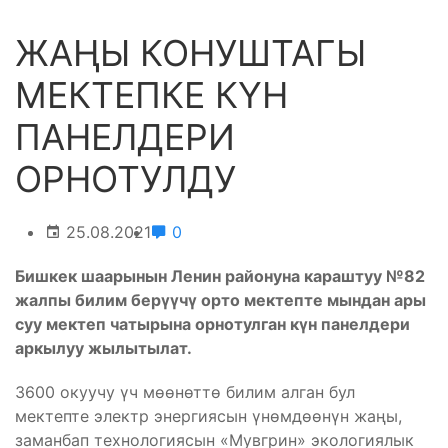
ЖАҢЫ КОНУШТАГЫ
МЕКТЕПКЕ КҮН
ПАНЕЛДЕРИ
ОРНОТУЛДУ
25.08.2021
0
Бишкек шаарынын Ленин районуна караштуу №82
жалпы билим берүүчү орто мектепте мындан ары
суу мектеп чатырына орнотулган күн панелдери
аркылуу жылытылат.
3600 окуучу үч мөөнөттө билим алган бул
мектепте электр энергиясын үнөмдөөнүн жаңы,
заманбап технологиясын «Мувгрин» экологиялык