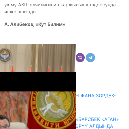
уюму АКШ элчилигинин каржылык колдоосунда
ишке ашырды.
А. Алибеков, «Кут Билим»
Бөлүшүү
Комментарийлер
Акыркы жаңылыктар
ГЕНДЕРДИК БАСМЫРЛООДОН ЖАНА ЗОРДУК-
ЗОМБУЛУКТАН КОРГОО
07.08.2026
КЫРГЫЗ ТАРЫХЫ ТАСМАДА: «БАРСБЕК КАГАН»
КӨРКӨМ ТАСМАСЫ ЖАРЫК КӨРҮҮ АЛДЫНДА