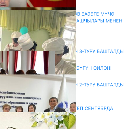
07.08.2026
ПРЕЗИДЕНТ САДЫР ЖАПАРОВ ЕАЭБГЕ МҮЧӨ
МАМЛЕКЕТТЕРДИН ӨКМӨТ БАШЧЫЛАРЫ МЕНЕН
ЖОЛУГУШТУ
07.08.2026
Абитуриент
ЖОЖДОРГО КАБЫЛ АЛУУНУН 3-ТУРУ БАШТАЛДЫ
27.07.2026
ӨЗҮҢДҮН КЕЛЕЧЕГИҢ ҮЧҮН БҮГҮН ОЙЛОН!
20.07.2026
ЖОЖДОРГО КАБЫЛ АЛУУНУН 2-ТУРУ БАШТАЛДЫ
20.07.2026
Медиа
СУЗАКТА 750 ОРУНДУУ МЕКТЕП СЕНТЯБРДА
ПАЙДАЛАНУУГА БЕРИЛЕТ
07.08.2025