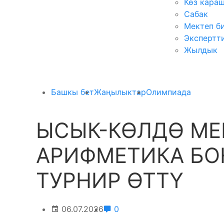
Көз кара
Сабак
Мектеп б
Экспертт
Жылдык
Башкы бет
Жаңылыктар
Олимпиада
ЫСЫК-КӨЛДӨ МЕ
АРИФМЕТИКА БО
ТУРНИР ӨТТҮ
06.07.2026
0