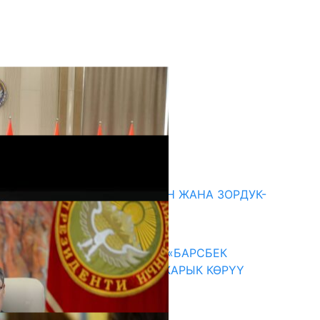
кыркы жаңылыктар
ГЕНДЕРДИК БАСМЫРЛООДОН ЖАНА ЗОРДУК-
ЗОМБУЛУКТАН КОРГОО
07.08.2026
КЫРГЫЗ ТАРЫХЫ ТАСМАДА: «БАРСБЕК
КАГАН» КӨРКӨМ ТАСМАСЫ ЖАРЫК КӨРҮҮ
АЛДЫНДА
07.08.2026