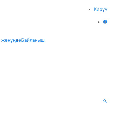
Кирүү
 жөнүндө
Байланыш