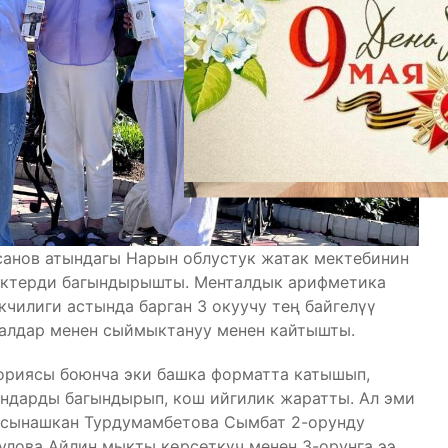
санов атындагы Нарын облустук жатак мектебинин
ликтерди багындырышты. Менталдык арифметика
чилиги астында барган 3 окуучу тең байгелүү
далдар менен сыймыктануу менен кайтышты.
гориясы боюнча эки башка форматта катышып,
ундарды багындырып, кош ийгилик жаратты. Ал эми
 сынашкан Турдумамбетова Сымбат 2-орунду
улова Айлин мыкты көрсөткүч менен 3-орунга ээ