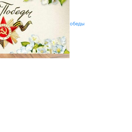
Улуу Жеңиштин жандуу сөзү
29.04.2025
Награды в преддверии Дня Победы
29.04.2025