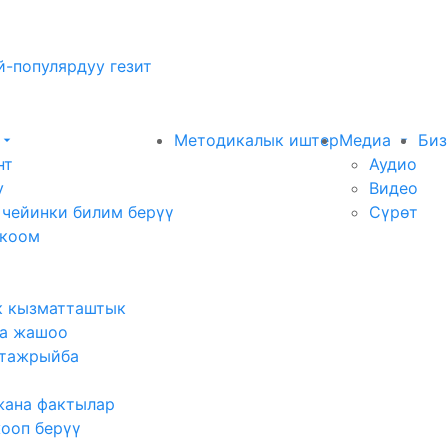
-популярдуу гезит
Методикалык иштер
Медиа
Биз
нт
Аудио
у
Видео
 чейинки билим берүү
Сүрөт
 коом
к кызматташтык
а жашоо
тажрыйба
жана фактылар
жооп берүү