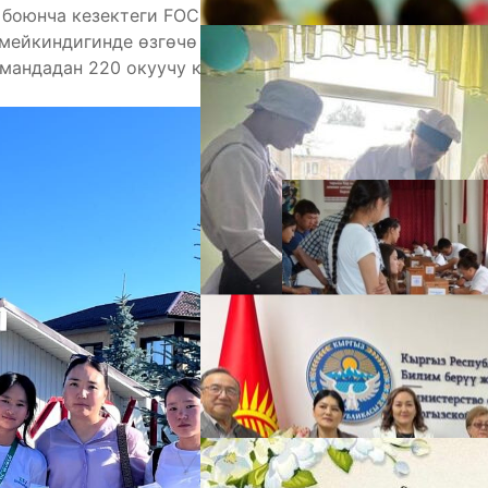
боюнча кезектеги FOC ачык Эл аралык турнири
мейкиндигинде өзгөчө орунду ээлеген бул
андадан 220 окуучу катышып, өз ара күч
А
М