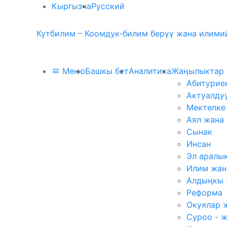
Кыргызча
Русский
Кутбилим – Коомдук-билим берүү жана илимий
Меню
Башкы бет
Аналитика
Жаңылыктар
Абитурие
Актуалду
Мектепке
Аял жана
Сынак
Инсан
Эл аралы
Илим жан
Алдыңкы 
Реформа
Окуялар 
Суроо - 