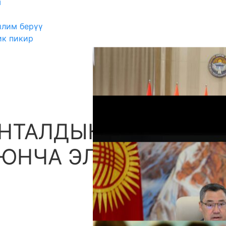
ш
илим берүү
ик пикир
НТАЛДЫК
А
ЮНЧА ЭЛ АРАЛЫК