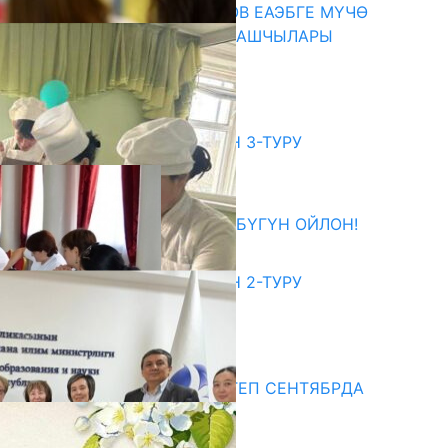
ПРЕЗИДЕНТ САДЫР ЖАПАРОВ ЕАЭБГЕ МҮЧӨ
МАМЛЕКЕТТЕРДИН ӨКМӨТ БАШЧЫЛАРЫ
МЕНЕН ЖОЛУГУШТУ
07.08.2026
битуриент
ЖОЖДОРГО КАБЫЛ АЛУУНУН 3-ТУРУ
БАШТАЛДЫ
27.07.2026
ӨЗҮҢДҮН КЕЛЕЧЕГИҢ ҮЧҮН БҮГҮН ОЙЛОН!
20.07.2026
ЖОЖДОРГО КАБЫЛ АЛУУНУН 2-ТУРУ
БАШТАЛДЫ
20.07.2026
едиа
СУЗАКТА 750 ОРУНДУУ МЕКТЕП СЕНТЯБРДА
ПАЙДАЛАНУУГА БЕРИЛЕТ
07.08.2025