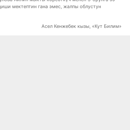
иши мектептин гана эмес, жалпы облустун
Асел Кенжебек кызы, «Кут Билим»