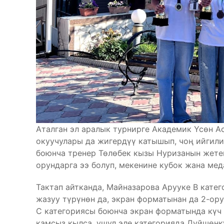
Аталган эл аралык турнирге Академик Үсөн А
окуучулары да жигердүү катышып, чоң ийги
боюнча тренер Төлөбек кызы Нуризанын жетек
орундарга ээ болуп, мекенине кубок жана ме
Тактап айтканда, Майназарова Арууке В кате
жазуу түрүнөн да, экран форматынан да 2-ор
С категориясы боюнча экран форматында күч
камсыз кылса, ушул эле категорияда Дуйшөнк