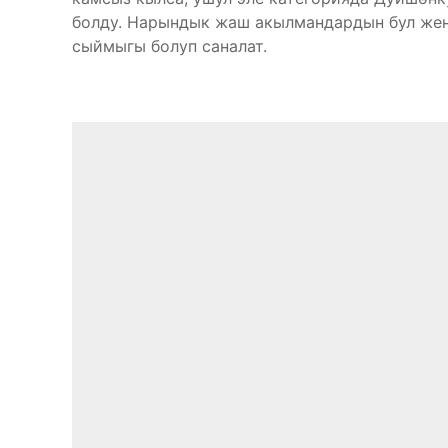
болду. Нарындык жаш акылмандардын бул жең
сыймыгы болуп саналат.