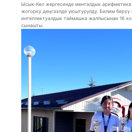
Ысык-Көл жергесинде менталдык арифметика 
жогорку деңгээлде уюштурулду. Билим берүү 
интеллектуалдык таймашка жалпысынан 16 ком
сынашты.