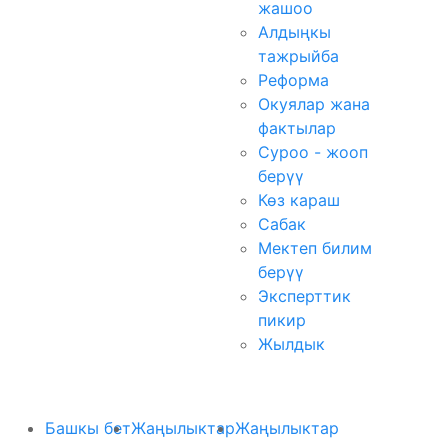
жашоо
Алдыңкы
тажрыйба
Реформа
Окуялар жана
фактылар
Суроо - жооп
берүү
Көз караш
Сабак
Мектеп билим
берүү
Эксперттик
пикир
Жылдык
Башкы бет
Жаңылыктар
Жаңылыктар