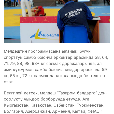
Мелдештин программасына ылайык, бүгүн
спорттук самбо боюнча эркектер арасында 58, 64,
71, 79, 88, 98, 98+ кг салмак даражаларында, ал
эми күжүрмөн самбо боюнча кыздар арасында 59
кг, 65 кг, 72 кг салмак даражаларында беттештер
өтөт.
Белгилей кетсек, мелдеш “Газпром-балдарга” ден-
соолукту чыңдоо борборунда өтүүдө. Ага
Кыргызстан, Казакстан, Өзбекстан, Түркмөнстан,
Болгария, Азербайжан, Армения, Кытай, ФИАС 1