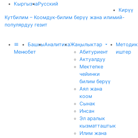
Кыргызча
Русский
Кирүү
Кутбилим – Коомдук-билим берүү жана илимий-
популярдуу гезит
Башкы
Аналитика
Жаңылыктар
Методик
Меню
бет
Абитуриент
иштер
Актуалдуу
Мектепке
чейинки
билим берүү
Аял жана
коом
Сынак
Инсан
Эл аралык
кызматташтык
Илим жана