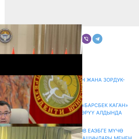
Бөлүшүү
Комментарийлер
Акыркы жаңылыктар
ГЕНДЕРДИК БАСМЫРЛООДОН ЖАНА ЗОРДУК-
ЗОМБУЛУКТАН КОРГОО
07.08.2026
КЫРГЫЗ ТАРЫХЫ ТАСМАДА: «БАРСБЕК КАГАН»
КӨРКӨМ ТАСМАСЫ ЖАРЫК КӨРҮҮ АЛДЫНДА
07.08.2026
ПРЕЗИДЕНТ САДЫР ЖАПАРОВ ЕАЭБГЕ МҮЧӨ
МАМЛЕКЕТТЕРДИН ӨКМӨТ БАШЧЫЛАРЫ МЕНЕН