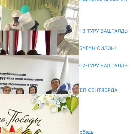
ЖОЛУГУШТУ
07.08.2026
Абитуриент
ЖОЖДОРГО КАБЫЛ АЛУУНУН 3-ТУРУ БАШТАЛДЫ
27.07.2026
ӨЗҮҢДҮН КЕЛЕЧЕГИҢ ҮЧҮН БҮГҮН ОЙЛОН!
20.07.2026
ЖОЖДОРГО КАБЫЛ АЛУУНУН 2-ТУРУ БАШТАЛДЫ
20.07.2026
Медиа
СУЗАКТА 750 ОРУНДУУ МЕКТЕП СЕНТЯБРДА
ПАЙДАЛАНУУГА БЕРИЛЕТ
07.08.2025
Улуу Жеңиштин жандуу сөзү
29.04.2025
Награды в преддверии Дня Победы