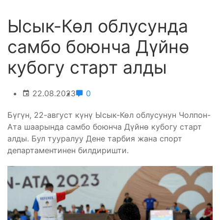
Ысык-Көл облусунда
самбо боюнча Дүйнө
кубогу старт алды
22.08.2023
0
Бүгүн, 22-август күнү Ысык-Көл облусунун Чолпон-
Ата шаарында самбо боюнча Дүйнө кубогу старт
алды. Бул тууралуу Дене тарбия жана спорт
департаментинен билдиришти.