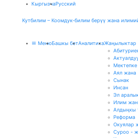
Кыргызча
Русский
Кутбилим – Коомдук-билим берүү жана илимий
Меню
Башкы бет
Аналитика
Жаңылыктар
Абитурие
Актуалду
Мектепке
Аял жана
Сынак
Инсан
Эл аралы
Илим жан
Алдыңкы 
Реформа
Окуялар 
Суроо - 