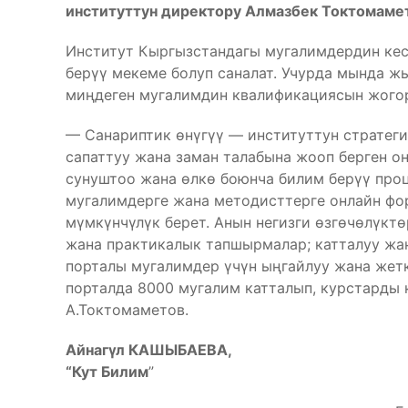
институттун директору Алмазбек Токтомаме
Институт Кыргызстандагы мугалимдердин кес
берүү мекеме болуп саналат. Учурда мында ж
миңдеген мугалимдин квалификациясын жогор
— Санариптик өнүгүү — институттун стратеги
сапаттуу жана заман талабына жооп берген 
сунуштоо жана өлкө боюнча билим берүү про
мугалимдерге жана методисттерге онлайн фо
мүмкүнчүлүк берет. Анын негизги өзгөчөлүктө
жана практикалык тапшырмалар; катталуу жа
порталы мугалимдер үчүн ыңгайлуу жана жетк
порталда 8000 мугалим катталып, курстарды 
А.Токтомаметов.
Айнагүл КАШЫБАЕВА,
“Кут Билим
”