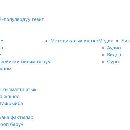
-популярдуу гезит
Методикалык иштер
Медиа
Биз
нт
Аудио
у
Видео
 чейинки билим берүү
Сүрөт
 коом
к кызматташтык
а жашоо
тажрыйба
жана фактылар
жооп берүү