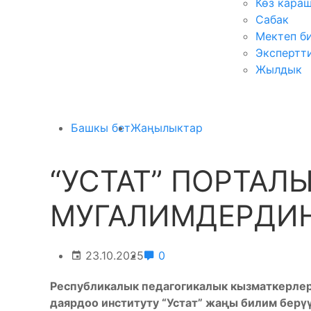
Көз кара
Сабак
Мектеп б
Экспертт
Жылдык
Башкы бет
Жаңылыктар
“УСТАТ” ПОРТАЛ
МУГАЛИМДЕРДИН
23.10.2025
0
Республикалык педагогикалык кызматкерлер
даярдоо институту “Устат” жаңы билим берүү