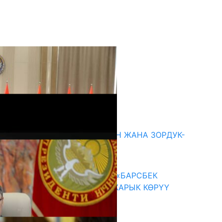
кыркы жаңылыктар
ГЕНДЕРДИК БАСМЫРЛООДОН ЖАНА ЗОРДУК-
ЗОМБУЛУКТАН КОРГОО
07.08.2026
КЫРГЫЗ ТАРЫХЫ ТАСМАДА: «БАРСБЕК
КАГАН» КӨРКӨМ ТАСМАСЫ ЖАРЫК КӨРҮҮ
АЛДЫНДА
07.08.2026