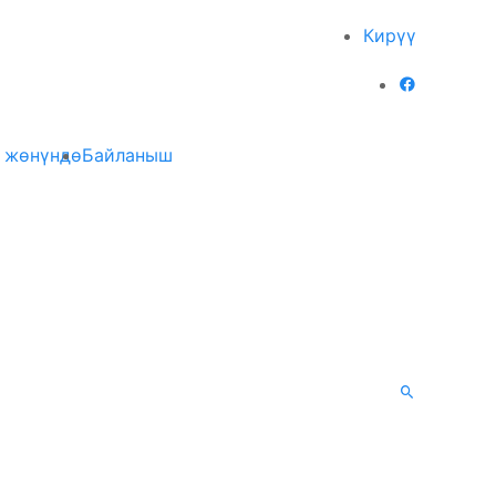
Кирүү
 жөнүндө
Байланыш