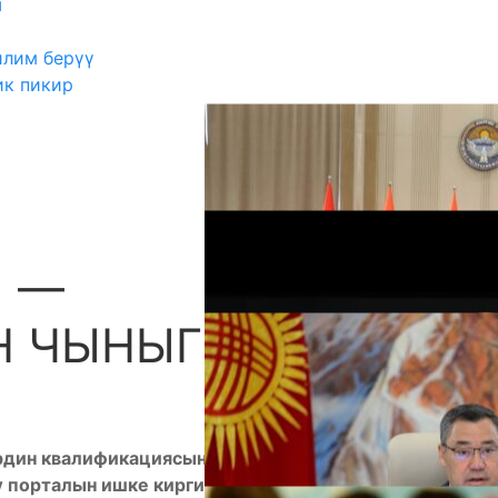
ш
илим берүү
ик пикир
Ы —
А
 ЧЫНЫГЫ УСТАТЫ
дин квалификациясын жогорулатуу жана кайра
 порталын ишке киргизди. Бул тууралуу