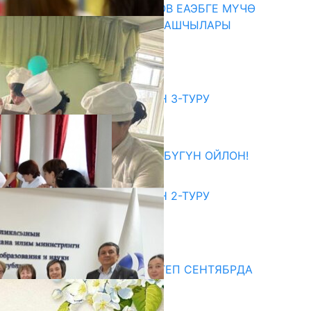
ПРЕЗИДЕНТ САДЫР ЖАПАРОВ ЕАЭБГЕ МҮЧӨ
МАМЛЕКЕТТЕРДИН ӨКМӨТ БАШЧЫЛАРЫ
МЕНЕН ЖОЛУГУШТУ
07.08.2026
битуриент
ЖОЖДОРГО КАБЫЛ АЛУУНУН 3-ТУРУ
БАШТАЛДЫ
27.07.2026
ӨЗҮҢДҮН КЕЛЕЧЕГИҢ ҮЧҮН БҮГҮН ОЙЛОН!
20.07.2026
ЖОЖДОРГО КАБЫЛ АЛУУНУН 2-ТУРУ
БАШТАЛДЫ
20.07.2026
едиа
СУЗАКТА 750 ОРУНДУУ МЕКТЕП СЕНТЯБРДА
ПАЙДАЛАНУУГА БЕРИЛЕТ
07.08.2025