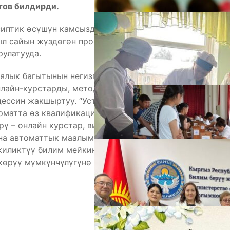
тов билдирди.
иптик өсүшүн камсыздап келаткан алдыңкы билим
ыл сайын жүздөгөн программаны иштеп чыгып,
улатууда.
А
ялык багытынын негизги бөлүгү. Биздин максат —
онлайн-курстарды, методикалык материалдарды
цессин жакшыртуу. “Устат” платформасы
рматта өз квалификациясын жогорулатууга кеңири
рү – онлайн курстар, видео лекциялар, тесттер
на автоматтык маалымдамалар системасы. “Устат”
иликтүү билим мейкиндигине жол ачат. Учурда
көрүү мүмкүнчүлүгүнө ээ болушту, — дейт
М