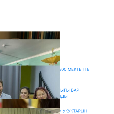
кыркы жаңылыктар
ПРЕЗИДЕНТТИН ЖАРЛЫГЫ: 500 МЕКТЕПТЕ
ШАХМАТ ИЙРИМИ АЧЫЛАТ
06.08.2026
СҮЛҮКТҮ: ӨЗГӨЧӨ МУКТАЖДЫГЫ БАР
БАЛДАР ҮЧҮН БОРБОР АЧЫЛДЫ
06.08.2026
КЫРГЫЗ ЭКСПЕРТТЕРИ АДАМ УКУКТАРЫН