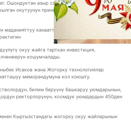
ат. Ошондуктан азыр санариптик доордо жашоого,
кылган окутуунун принципиалдуу жаӊы
ын маданияттуу канааттандыра албай жатканын
ректигин
үүлүгү окуу жайга тарткан инвестиция,
өлчөнөөрүн кошумчалады.
ныбек Исаков жана Жогорку технологиялар
матташуу меморандумуна кол коюшту.
стволордун, билим берүүнү башкаруу уюмдарынын,
ордун ректорлорунун, коомдук уюмдардын 450дөн
менен Кыргызстандагы жогорку окуу жайларынын