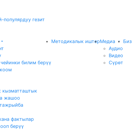
-популярдуу гезит
Методикалык иштер
Медиа
Биз
нт
Аудио
у
Видео
 чейинки билим берүү
Сүрөт
 коом
к кызматташтык
а жашоо
тажрыйба
жана фактылар
жооп берүү