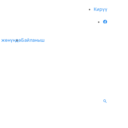
Кирүү
 жөнүндө
Байланыш