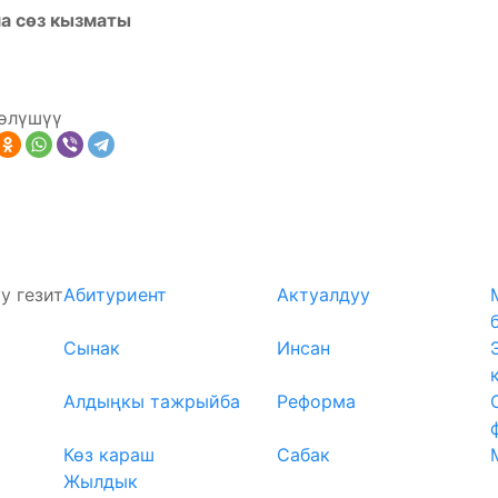
а сөз кызматы
өлүшүү
у гезит
Абитуриент
Актуалдуу
Сынак
Инсан
Алдыңкы тажрыйба
Реформа
Көз караш
Сабак
Жылдык