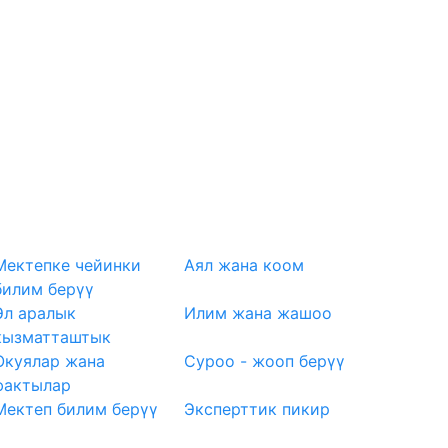
Мектепке чейинки
Аял жана коом
билим берүү
Эл аралык
Илим жана жашоо
кызматташтык
Окуялар жана
Суроо - жооп берүү
фактылар
Мектеп билим берүү
Эксперттик пикир