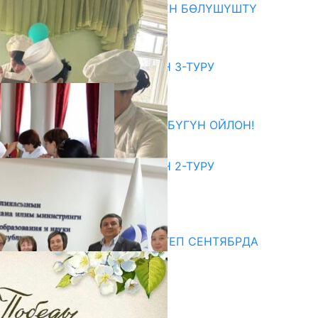
ОКУТУУ ТАЖРЫЙБАСЫ МЕНЕН БӨЛҮШҮШТҮ
06.08.2026
битуриент
ЖОЖДОРГО КАБЫЛ АЛУУНУН 3-ТУРУ
БАШТАЛДЫ
27.07.2026
ӨЗҮҢДҮН КЕЛЕЧЕГИҢ ҮЧҮН БҮГҮН ОЙЛОН!
20.07.2026
ЖОЖДОРГО КАБЫЛ АЛУУНУН 2-ТУРУ
БАШТАЛДЫ
20.07.2026
едиа
СУЗАКТА 750 ОРУНДУУ МЕКТЕП СЕНТЯБРДА
ПАЙДАЛАНУУГА БЕРИЛЕТ
07.08.2025
Улуу Жеңиштин жандуу сөзү
29.04.2025