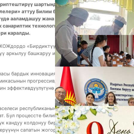
ариптештирүү шартында Кыргызстандын жогорку
лелери» аттуу Билим берүү форуму болуп өттү.
үүдө ааламдашуу жана санариптештирүүгө
А
к санариптик технологияларды колдонуу менен
ери каралды.
 ЖОЖдордо «Бирдиктүү терезе» принцибинин
түү аркылуу башкаруу ишмердүүлүгүн
масы бардык инновациялардын негизин түзөөрүн,
микасынын прогрессивдүү өнүгүшү билим берүү
ин эффективдүүлүгүнө түздөн-түз көз каранды
М
маселеси республиканын экономикалык саясатында
ат. Бул процессте билим берүү системасынын
ук кандуу колдонуу биринчи орунда турарын ачык
ерүүнүн сапатын жогорулатууда, ар тараптуу