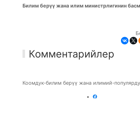
Билим берүү жана илим министрлигинин басм
Б
Комментарийлер
Коомдук-билим берүү жана илимий-популярду