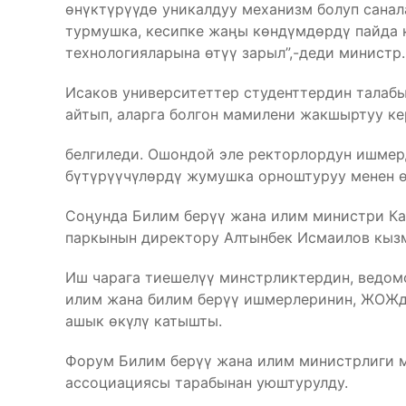
өнүктүрүүдө уникалдуу механизм болуп санал
турмушка, кесипке жаӊы көндүмдөрдү пайда 
технологияларына өтүү зарыл”,-деди министр.
Исаков университеттер студенттердин талаб
айтып, аларга болгон мамилени жакшыртуу ке
белгиледи. Ошондой эле ректорлордун ишмерд
бүтүрүүчүлөрдү жумушка орноштуруу менен 
Соңунда Билим берүү жана илим министри Ка
паркынын директору Алтынбек Исмаилов кыз
Иш чарага тиешелүү минстрликтердин, ведом
илим жана билим берүү ишмерлеринин, ЖОЖд
ашык өкүлү катышты.
Форум Билим берүү жана илим министрлиги 
ассоциациясы тарабынан уюштурулду.