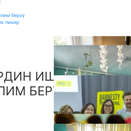
ш
илим берүү
ик пикир
РДИН ИШИ
А
ЛИМ БЕРҮҮ МЕНЕН