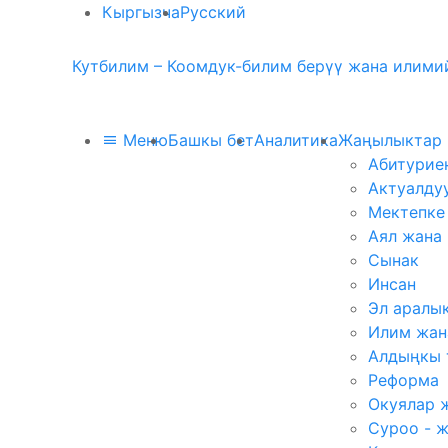
Кыргызча
Русский
Кутбилим – Коомдук-билим берүү жана илимий
Меню
Башкы бет
Аналитика
Жаңылыктар
Абитурие
Актуалду
Мектепке
Аял жана
Сынак
Инсан
Эл аралы
Илим жан
Алдыңкы 
Реформа
Окуялар 
Суроо - 