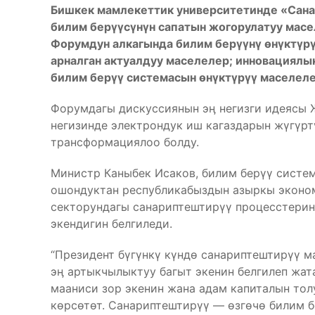
Бишкек мамлекеттик университетинде «Сан
билим берүүсүнүн сапатын жогорулатуу масе
Форумдун алкагында билим берүүнү өнүктүр
арналган актуалдуу маселелер; инновациялы
билим берүү системасын өнүктүрүү маселел
Форумдагы дискуссиянын эӊ негизги идеясы
негизинде электрондук иш кагаздарын жүгүр
трансформациялоо болду.
Министр Каныбек Исаков, билим берүү систе
ошондуктан республикабыздын азыркы эконо
секторундагы санариптештирүү процесстерин
экендигин белгиледи.
“Президент бүгүнкү күндө санариптештирүү 
эӊ артыкчылыктуу багыт экенин белгилеп жат
мааниси зор экенин жана адам капиталын тол
көрсөтөт. Санариптештирүү — өзгөчө билим б