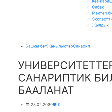
Көз кара
Сабак
Мектеп б
Экспертт
Жылдык
Башкы бет
Жаңылыктар
Санарип
УНИВЕРСИТЕТТЕ
САНАРИПТИК БИ
БААЛАНАТ
28.02.2020
0