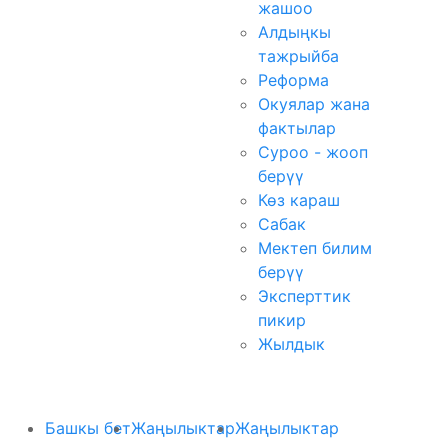
жашоо
Алдыңкы
тажрыйба
Реформа
Окуялар жана
фактылар
Суроо - жооп
берүү
Көз караш
Сабак
Мектеп билим
берүү
Эксперттик
пикир
Жылдык
Башкы бет
Жаңылыктар
Жаңылыктар