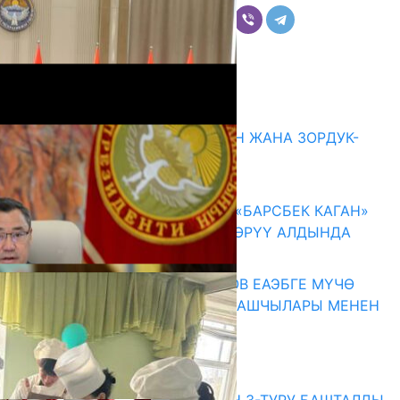
Комментарийлер
Акыркы жаңылыктар
ГЕНДЕРДИК БАСМЫРЛООДОН ЖАНА ЗОРДУК-
ЗОМБУЛУКТАН КОРГОО
07.08.2026
КЫРГЫЗ ТАРЫХЫ ТАСМАДА: «БАРСБЕК КАГАН»
КӨРКӨМ ТАСМАСЫ ЖАРЫК КӨРҮҮ АЛДЫНДА
07.08.2026
ПРЕЗИДЕНТ САДЫР ЖАПАРОВ ЕАЭБГЕ МҮЧӨ
МАМЛЕКЕТТЕРДИН ӨКМӨТ БАШЧЫЛАРЫ МЕНЕН
ЖОЛУГУШТУ
07.08.2026
Абитуриент