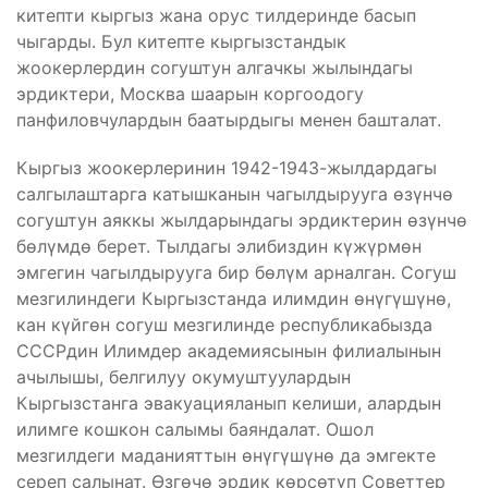
китепти кыргыз жана орус тилдеринде басып
чыгарды. Бул китепте кыргызстандык
жоокерлердин согуштун алгачкы жылындагы
эрдиктери, Москва шаарын коргоодогу
панфиловчулардын баатырдыгы менен башталат.
Кыргыз жоокерлеринин 1942-1943-жылдардагы
салгылаштарга катышканын чагылдырууга өзүнчө
согуштун аяккы жылдарындагы эрдиктерин өзүнчө
бɵлүмдɵ берет. Тылдагы элибиздин күжүрмөн
эмгегин чагылдырууга бир бөлүм арналган. Согуш
мезгилиндеги Кыргызстанда илимдин өнүгүшүнө,
кан күйгөн согуш мезгилинде республикабызда
СССРдин Илимдер академиясынын филиалынын
ачылышы, белгилуу окумуштуулардын
Кыргызстанга эвакуацияланып келиши, алардын
илимге кошкон салымы баяндалат. Ошол
мезгилдеги маданияттын өнүгүшүнө да эмгекте
сереп салынат. Ɵзгөчө эрдик көрсөтүп Советтер