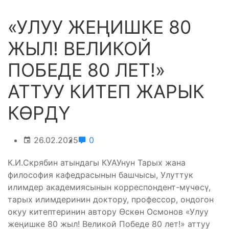
«УЛУУ ЖЕҢИШКЕ 80
ЖЫЛ! ВЕЛИКОЙ
ПОБЕДЕ 80 ЛЕТ!»
АТТУУ КИТЕП ЖАРЫК
КӨРДҮ
26.02.2025
0
К.И.Скрябин атындагы КУАУнун Тарых жана
философия кафедрасынын башчысы, Улуттук
илимдер академиясынын корреспондент-мүчөсү,
тарых илимдеринин доктору, профессор, ондогон
окуу китептеринин автору Өскөн Осмонов «Улуу
жеңишке 80 жыл! Великой Победе 80 лет!» аттуу