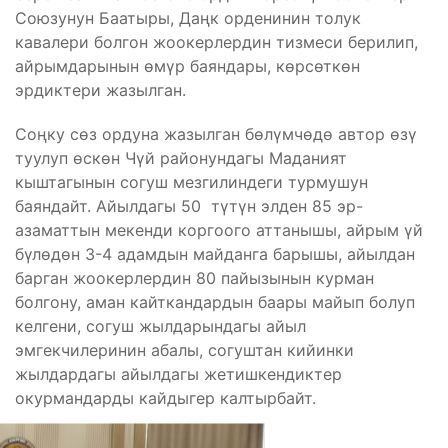
Союзунун Баатыры, Даңк орденинин толук
кавалери болгон жоокерлердин тизмеси берилип,
айрымдарынын өмүр баяндары, көрсөткөн
эрдиктери жазылган.
Соңку сөз ордуна жазылган бөлүмчөдө автор өзү
туулуп ɵскɵн Чүй районундагы Маданият
кыштагынын согуш мезгилиндеги турмушун
баяндайт. Айылдагы 50 түтүн элден 85 эр-
азаматтын мекенди коргоого аттанышы, айрым үй
бүлөдөн 3-4 адамдын майданга барышы, айылдан
барган жоокерлердин 80 пайызынын курман
болгону, аман кайткандардын баары майып болуп
келгени, согуш жылдарындагы айыл
эмгекчилеринин абалы, согуштан кийинки
жылдардагы айылдагы жетишкендиктер
окурмандарды кайдыгер калтырбайт.
Бөлүшүү