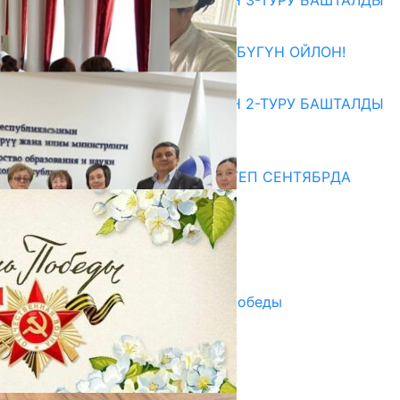
ЖОЖДОРГО КАБЫЛ АЛУУНУН 3-ТУРУ БАШТАЛДЫ
27.07.2026
ӨЗҮҢДҮН КЕЛЕЧЕГИҢ ҮЧҮН БҮГҮН ОЙЛОН!
20.07.2026
ЖОЖДОРГО КАБЫЛ АЛУУНУН 2-ТУРУ БАШТАЛДЫ
20.07.2026
Медиа
СУЗАКТА 750 ОРУНДУУ МЕКТЕП СЕНТЯБРДА
ПАЙДАЛАНУУГА БЕРИЛЕТ
07.08.2025
Улуу Жеңиштин жандуу сөзү
29.04.2025
Награды в преддверии Дня Победы
29.04.2025