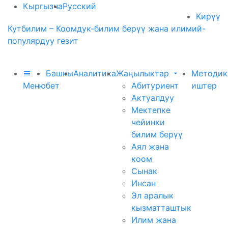
Кыргызча
Русский
Кирүү
Кутбилим – Коомдук-билим берүү жана илимий-
популярдуу гезит
Башкы
Аналитика
Жаңылыктар
Методик
Меню
бет
Абитуриент
иштер
Актуалдуу
Мектепке
чейинки
билим берүү
Аял жана
коом
Сынак
Инсан
Эл аралык
кызматташтык
Илим жана