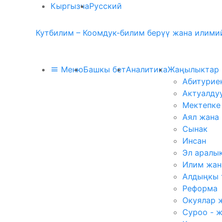
Кыргызча
Русский
Кутбилим – Коомдук-билим берүү жана илимий
Меню
Башкы бет
Аналитика
Жаңылыктар
Абитурие
Актуалду
Мектепке
Аял жана
Сынак
Инсан
Эл аралы
Илим жан
Алдыңкы 
Реформа
Окуялар 
Суроо - 