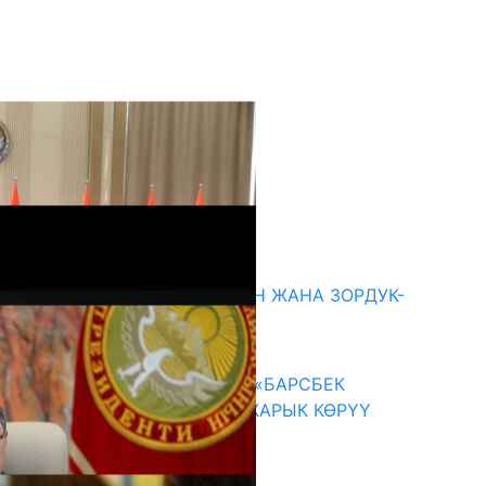
кыркы жаңылыктар
ГЕНДЕРДИК БАСМЫРЛООДОН ЖАНА ЗОРДУК-
ЗОМБУЛУКТАН КОРГОО
07.08.2026
КЫРГЫЗ ТАРЫХЫ ТАСМАДА: «БАРСБЕК
КАГАН» КӨРКӨМ ТАСМАСЫ ЖАРЫК КӨРҮҮ
АЛДЫНДА
07.08.2026