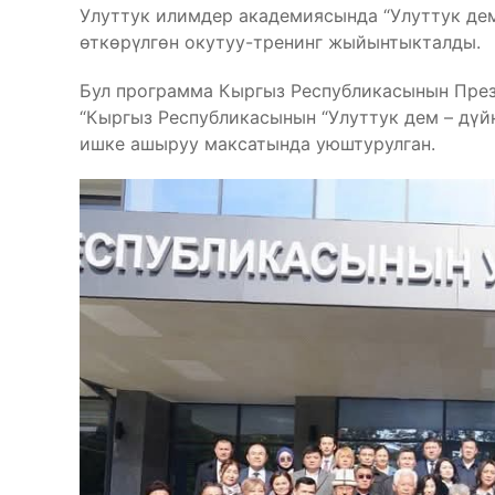
Улуттук илимдер академиясында “Улуттук дем
өткөрүлгөн окутуу-тренинг жыйынтыкталды.
Бул программа Кыргыз Республикасынын Пре
“Кыргыз Республикасынын “Улуттук дем – дү
ишке ашыруу максатында уюштурулган.