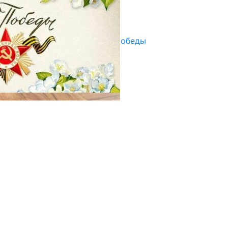
Улуу Жеңиштин жандуу сөзү
29.04.2025
Награды в преддверии Дня Победы
29.04.2025