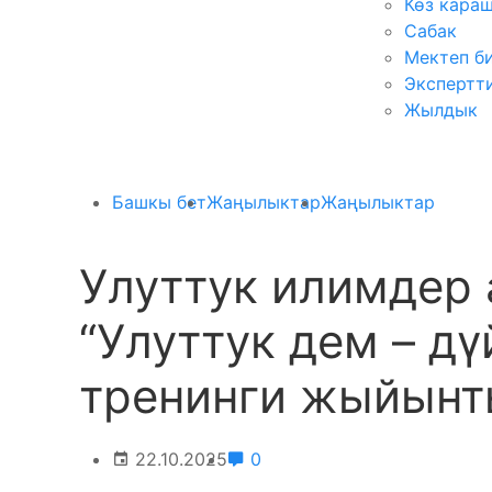
Көз кара
Сабак
Мектеп б
Экспертт
Жылдык
Башкы бет
Жаңылыктар
Жаңылыктар
Улуттук илимдер
“Улуттук дем – д
тренинги жыйын
22.10.2025
0