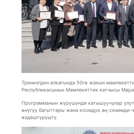
Тренингдин алкагында 50гө жакын мамлекетти
Республикасынын Мамлекеттик катчысы Мара
Программанын жүрүшүндө катышуучулар улут
өнүгүү багыттары жана коомдук аң-сезимди 
өздөштүрүштү.