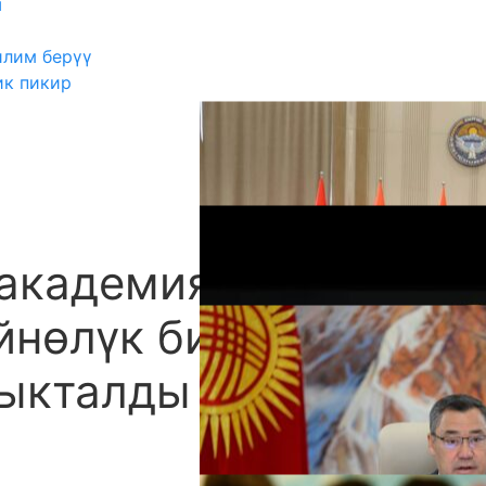
ш
илим берүү
ик пикир
 академиясында
А
үйнөлүк бийиктик”
тыкталды