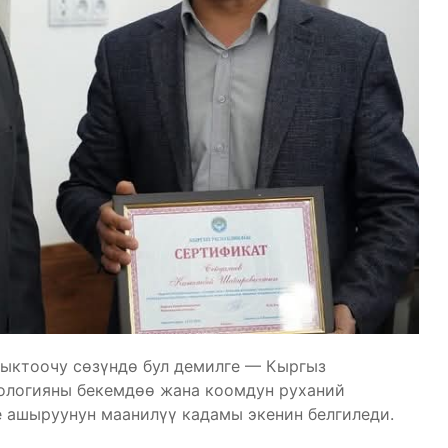
ыктоочу сөзүндө бул демилге — Кыргыз
ологияны бекемдөө жана коомдун руханий
е ашыруунун маанилүү кадамы экенин белгиледи.