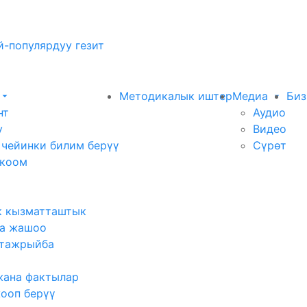
-популярдуу гезит
Методикалык иштер
Медиа
Биз
нт
Аудио
у
Видео
 чейинки билим берүү
Сүрөт
 коом
к кызматташтык
а жашоо
тажрыйба
жана фактылар
жооп берүү