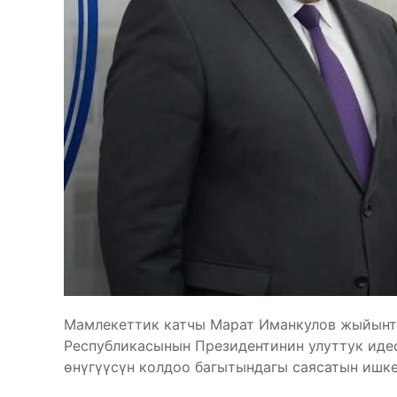
Мамлекеттик катчы Марат Иманкулов жыйынт
Республикасынын Президентинин улуттук иде
өнүгүүсүн колдоо багытындагы саясатын ишк