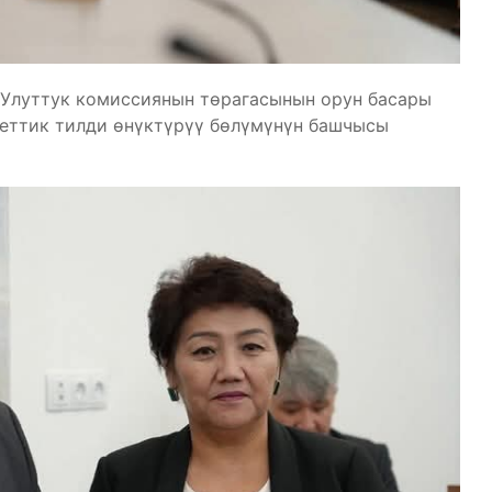
 Улуттук комиссиянын төрагасынын орун басары
еттик тилди өнүктүрүү бөлүмүнүн башчысы