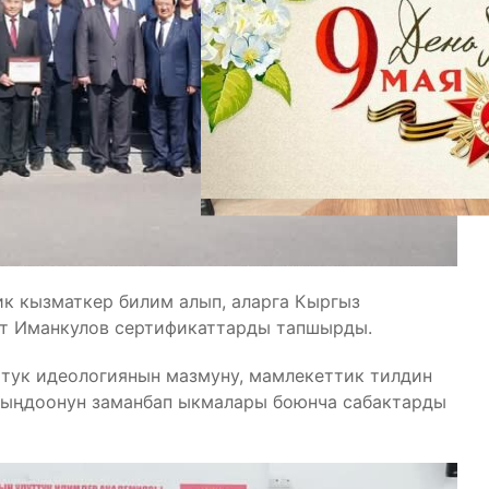
к кызматкер билим алып, аларга Кыргыз
т Иманкулов сертификаттарды тапшырды.
тук идеологиянын мазмуну, мамлекеттик тилдин
чыңдоонун заманбап ыкмалары боюнча сабактарды