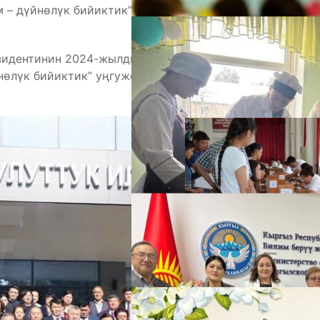
 – дүйнөлүк бийиктик” уңгужолу боюнча
зидентинин 2024-жылдын 18-декабрындагы №369
йнөлүк бийиктик” уңгужолу жөнүндө” Жарлыгын
А
М