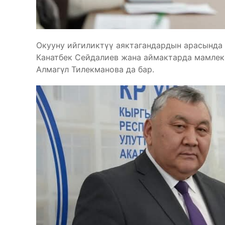
Окууну ийгиликтүү аяктагандардын арасында
Канатбек Сейдалиев жана аймактарда мамлек
Алмагүл Тилекманова да бар.