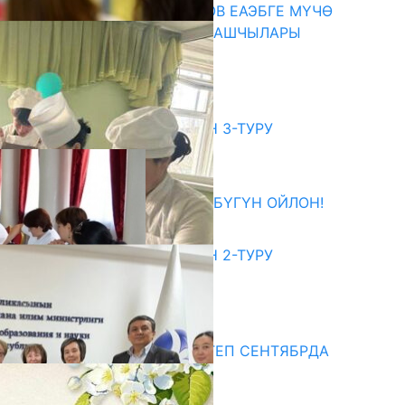
ПРЕЗИДЕНТ САДЫР ЖАПАРОВ ЕАЭБГЕ МҮЧӨ
МАМЛЕКЕТТЕРДИН ӨКМӨТ БАШЧЫЛАРЫ
МЕНЕН ЖОЛУГУШТУ
07.08.2026
битуриент
ЖОЖДОРГО КАБЫЛ АЛУУНУН 3-ТУРУ
БАШТАЛДЫ
27.07.2026
ӨЗҮҢДҮН КЕЛЕЧЕГИҢ ҮЧҮН БҮГҮН ОЙЛОН!
20.07.2026
ЖОЖДОРГО КАБЫЛ АЛУУНУН 2-ТУРУ
БАШТАЛДЫ
20.07.2026
едиа
СУЗАКТА 750 ОРУНДУУ МЕКТЕП СЕНТЯБРДА
ПАЙДАЛАНУУГА БЕРИЛЕТ
07.08.2025