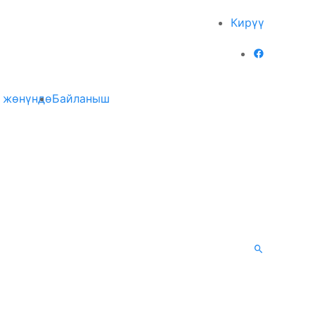
Кирүү
 жөнүндө
Байланыш