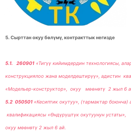
5. Сырттан окуу бѳлүмү, контракттык негизде
5.1
. 260901
«Тиг
үү кийимдердин технологиясы, ала
конструкциялоо жана моделдештирүү
», адистин кв
«
Модельер-конструктор
», окуу мѳѳнѳтү 2 жыл
6
а
5.2
050501
«
Кесиптик окутуу
»,
(тармактар боюнча)
квалификациясы
«
Өндүрүштүк окутуунун устаты
»,
окуу мѳѳнѳтү
2 жыл
6
ай.