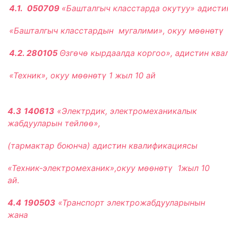
4.1. 050709
«Башталгыч класстарда окутуу» адисти
«Башталгыч класстардын мугалими», окуу мѳѳнѳтү 
4.2. 280105
Θзг
ө
ч
ө
кырдаалда коргоо», адистин кв
«Техник», окуу м
өө
н
ө
т
ү
1 жыл 10 ай
4.3
140613
«Электрдик, электромеханикалык
жабдууларын тейлѳѳ»,
(тармактар боюнча) адистин
квалификациясы
«Техник-электромеханик»,окуу мѳѳнѳтү 1жыл 10
ай.
4.4
190503
«Транспорт электрожабдууларынын
жана