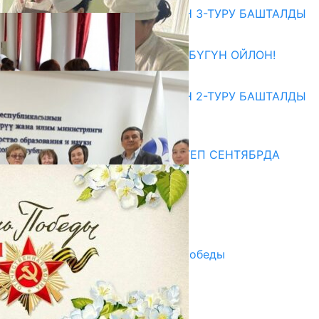
ЖОЖДОРГО КАБЫЛ АЛУУНУН 3-ТУРУ БАШТАЛДЫ
27.07.2026
ӨЗҮҢДҮН КЕЛЕЧЕГИҢ ҮЧҮН БҮГҮН ОЙЛОН!
20.07.2026
ЖОЖДОРГО КАБЫЛ АЛУУНУН 2-ТУРУ БАШТАЛДЫ
20.07.2026
Медиа
СУЗАКТА 750 ОРУНДУУ МЕКТЕП СЕНТЯБРДА
ПАЙДАЛАНУУГА БЕРИЛЕТ
07.08.2025
Улуу Жеңиштин жандуу сөзү
29.04.2025
Награды в преддверии Дня Победы
29.04.2025