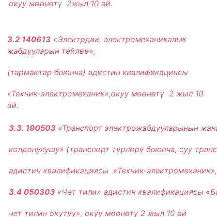
окуу мѳѳнѳтү 2жыл 10 ай.
3.2 140613
«Электрдик, электромеханикалык
жабдууларын тейлѳѳ»,
(тармактар боюнча) адистин
квалификациясы
«Техник-электромеханик»,окуу мѳѳнѳтү 2 жыл 10
ай.
3.3. 190503
«Транспорт электрожабдууларынын жан
колдонулушу» (транспорт түрлѳрү боюнча, суу тран
адистин квалификациясы «Техник-электромеханик»,
3.4 050303
«Чет тили» адистин квалификациясы «Б
чет тилин окутуу», окуу м
өө
н
ө
т
ү
2 жыл 10 ай