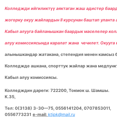
Колледжди ийгиликтүү аяктаган жаш адистер баар
жогорку окуу жайлардын
II
курсунан баштап уланта 
Кабыл алууга байланышкан баардык маселелер ко
алуу комиссиясында каралат жана
чечилет. Окууга
алынышкандар жатакана, степендия менен камсыз 
Колледжде ашкана, спорттук жайлар жана медпункт
Кабыл алуу комиссиясы.
Колледждин дареги: 722200, Токмок ш. Шамшы.
К
.35,
Тел
: 0(3138) 3-
30
—
75
,
0556141204
,
0707853011,
0556773231
e-mail:
ktipk@mail.ru