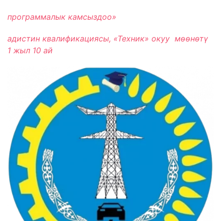
программалык камсыздоо
»
адистин квалификациясы, «Техник» окуу мѳѳнѳтү
1
жыл 10 ай