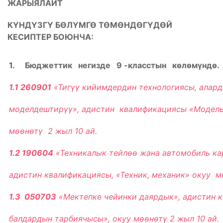
ЖАРЫЯЛАЙТ
К
Υ
НД
Υ
ЗГ
Υ
БѲЛ
Υ
МГѲ ТѲМѲНДѲГ
Υ
ДѲЙ
КЕСИПТЕР БОЮНЧА:
1. Бюджеттик негизде 9 -класстын кѳлѳмүндѳ.
1.1 260901
«Тигүү кийимдердин технологиясы, алар
моделдештирүү», адистин квалификациясы «Модел
мѳѳнѳтү 2 жыл 10 ай.
1.2 190604
«Техникалык тейлѳѳ жана автомобиль к
адистин квалификациясы, «Техник, механик» окуу м
1.3 050703
«Мектепке чейинки даярдык», адистин 
балдардын тарбиячысы», окуу мѳѳнѳтү 2 жыл 10 ай.