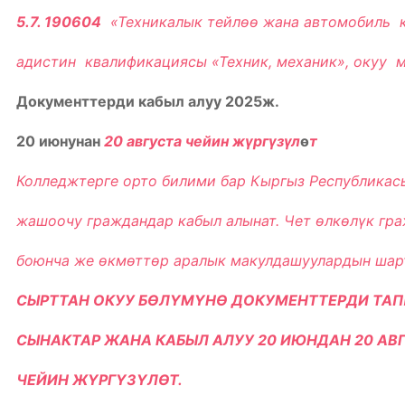
5.7.
190604
«Техникалык тейлѳѳ жана автомобиль 
адистин квалификациясы «Техник, механик», окуу 
Документтерди кабыл алуу 202
5
ж.
20 июнунан
20 августа чейин жүргүзүл
ө
т
Колледжтерге орто билими бар Кыргыз Республика
жашоочу граждандар кабыл алынат. Чет ѳлкѳлүк гр
боюнча же ѳкмѳттѳр аралык макулдашуулардын шарт
СЫРТТАН ОКУУ БѲЛҮМҮНѲ ДОКУМЕНТТЕРДИ ТАП
СЫНАКТАР ЖАНА КАБЫЛ АЛУУ
20
ИЮНДАН 2
0
АВ
ЧЕЙИН ЖҮРГҮЗҮЛѲТ.