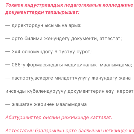
Токмок индустриалдык педагогикалык колледжине
документтерди тапшырышат:
— директордун ысымына арыз:
— орто билими жѳнүндѳгү документи, аттестат;
— 3х4 ѳлчѳмүндѳгү 6 түстүү сүрѳт;
— 086-у формасындагы медициналык маалымдама;
— паспорту,аскерге милдеттүүлүгү жѳнүндѳгү жана
инсанды күбѳлѳндүрүүчү документтерин
ѳзү кѳрсѳт
— жашаган жеринен маалымдама
Абитуриенттер онлаин режиминде катталат.
Аттестатын бааларынын орто баллынын негизинде к