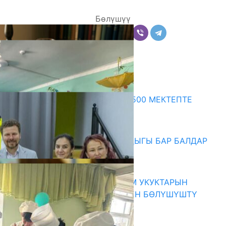
Бөлүшүү
Комментарийлер
Акыркы жаңылыктар
ПРЕЗИДЕНТТИН ЖАРЛЫГЫ: 500 МЕКТЕПТЕ
ШАХМАТ ИЙРИМИ АЧЫЛАТ
06.08.2026
СҮЛҮКТҮ: ӨЗГӨЧӨ МУКТАЖДЫГЫ БАР БАЛДАР
ҮЧҮН БОРБОР АЧЫЛДЫ
06.08.2026
КЫРГЫЗ ЭКСПЕРТТЕРИ АДАМ УКУКТАРЫН
ОКУТУУ ТАЖРЫЙБАСЫ МЕНЕН БӨЛҮШҮШТҮ
06.08.2026
Абитуриент