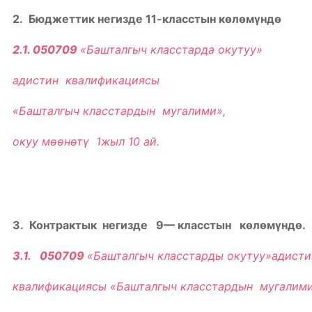
2. Бюджеттик негизде 11-класстын кѳлѳмүндѳ
2.1
.
050709
«Башталгыч класстарда окутуу»
адистин квалификациясы
«Башталгыч класстардын мугалими»,
окуу мѳѳнѳтү 1жыл 10
ай.
3. Контрактык негизде 9
—
класстын кѳлѳмүндѳ.
3.1. 050709
«Башталгыч класстарды окутуу»адист
квалификациясы «Башталгыч класстардын мугалими