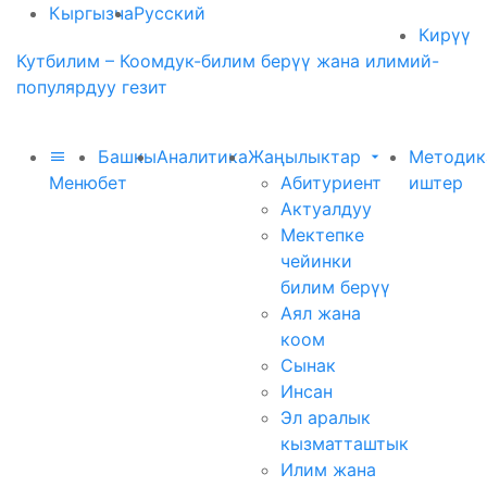
Кыргызча
Русский
Кирүү
Кутбилим – Коомдук-билим берүү жана илимий-
популярдуу гезит
Башкы
Аналитика
Жаңылыктар
Методик
Меню
бет
Абитуриент
иштер
Актуалдуу
Мектепке
чейинки
билим берүү
Аял жана
коом
Сынак
Инсан
Эл аралык
кызматташтык
Илим жана