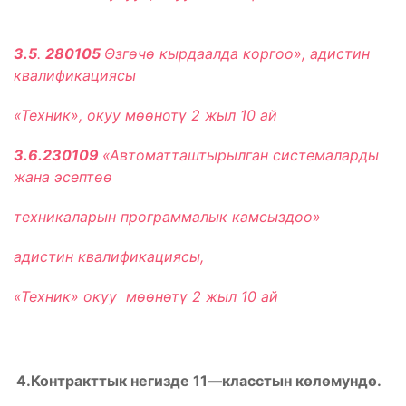
3.5
.
280105
Θзг
ө
ч
ө
кырдаалда коргоо», адистин
квалификациясы
«Техник», окуу м
өө
нот
ү
2 жыл 10 ай
3.6.
230109
«Автоматташтырылган системаларды
жана эсепт
өө
техникаларын программалык камсыздоо
»
адистин квалификациясы,
«Техник» окуу мѳѳнѳтү 2 жыл 10 ай
4.Контракттык негизде 11
—
класстын көлөмундө.