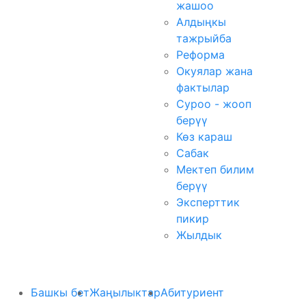
жашоо
Алдыңкы
тажрыйба
Реформа
Окуялар жана
фактылар
Суроо - жооп
берүү
Көз караш
Сабак
Мектеп билим
берүү
Эксперттик
пикир
Жылдык
Башкы бет
Жаңылыктар
Абитуриент