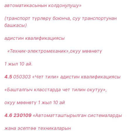
автоматикасынын колдонулушу»
(транспорт түрлѳрү боюнча, суу транспортунан
башкасы)
адистин квалификациясы
«Техник-электромеханик»,окуу мѳѳнѳтү
1 жыл 10 ай.
4.5
050303 «Чет тили» адистин квалификациясы
«Башталгыч класстарда чет тилин окутуу»,
окуу м
өө
н
ө
т
ү 1
жыл 10 ай
4.6
230109
«Автоматташтырылган системаларды
жана эсепт
өө техникаларын