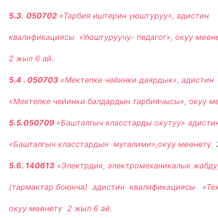
5.3.
050702
«Тарбия иштерин уюштуруу», адистин
квалификациясы
«Уюштуруучу- педагог», окуу мѳѳн
2 жыл 6 ай.
5.4 . 050703
«Мектепке чейинки даярдык», адисти
«Мектепке чейинки балдардын тарбиячысы», окуу мѳ
5.5.050709
«Башталгыч класстарды окутуу» адист
«Башталгыч класстардын мугалими»,окуу мѳѳнѳтү 2
5.6. 140613
«Электрдик, электромеханикалык жабду
(тармактар боюнча) адистин
квалификациясы
«Тех
окуу мѳѳнѳтү 2 жыл 6 ай.