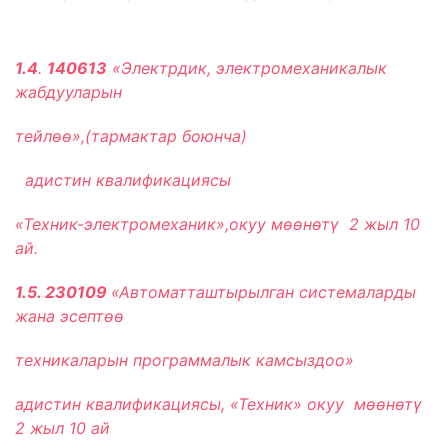
1.4
.
140613
«Электрдик, электромеханикалык
жабдууларын
тейлѳѳ»,(тармактар боюнча)
адистин квалификациясы
«Техник-электромеханик»,окуу мѳѳнѳтү 2 жыл 10
ай.
1.5. 230109
«Автоматташтырылган системаларды
жана эсепт
өө
техникаларын программалык камсыздоо
»
адистин квалификациясы, «Техник» окуу мѳѳнѳтү
2 жыл 10 ай