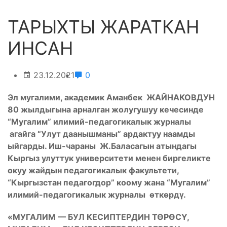
ТАРЫХТЫ ЖАРАТКАН
ИНСАН
23.12.2021
0
Эл мугалими, академик Аманбек ЖАЙНАКОВДУН
80 жылдыгына арналган жолугушуу кечесинде
“Мугалим” илимий-педагогикалык журналы
агайга “Улут даанышманы” ардактуу наамды
ыйгарды. Иш-чараны Ж.Баласагын атындагы
Кыргыз улуттук университети менен биргеликте
окуу жайдын педагогикалык факультети,
“Кыргызстан педагогдор” коому жана “Мугалим”
илимий-педагогикалык журналы өткөрдү.
«МУГАЛИМ — БУЛ КЕСИПТЕРДИН ТӨРӨСҮ,