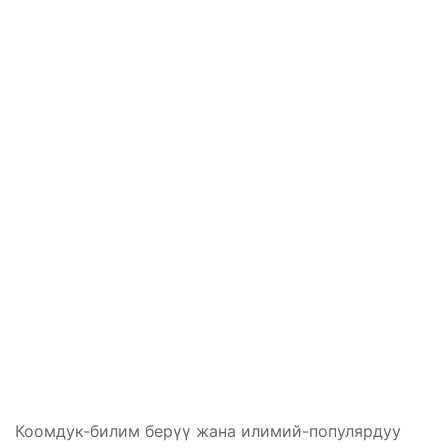
Коомдук-билим берүү жана илимий-популярдуу