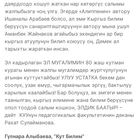
даярдоодо кошуп жаткан нар көтөргүс салымы
жалпыбызга чоӊ үлгү. Эгерде «Алиппенин» автору
Ишеналы Арабаев болсо, ал эми Кыргыз билим
берүүсүн санариптештирүүнүн автору мына ушул
Аманбек Жайнаков агайыбыз экендигин ар бир
кыргыз атуулунун билип коюусу оң. Демек ал
тарыхты жараткан инсан.
Эл кадырлаган ЭЛ МУГАЛИМИН 80 жаш кутман
курагы менен жалпы мугалимдер журтчулугунун
атынан куттуктайбыз! УЛУУ УСТАТКА бекем ден
соолук, узак өмүр, чыгармачылык эргүү, бактылуу
карылык каалайбыз! Бар болуңуз, ак эмгеги менен
таанылган, кыргыз илимине жана билим берүүсүнө
опол тоодой салым кошкон, ЭЛДИК БААТЫР! –
дейт КУУнун педагогикалык факультетинин деканы
Рахат Сулайманова.
Гүлнара Алыбаева, “Кут Билим”