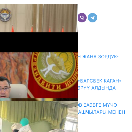
Бөлүшүү
Комментарийлер
Акыркы жаңылыктар
ГЕНДЕРДИК БАСМЫРЛООДОН ЖАНА ЗОРДУК-
ЗОМБУЛУКТАН КОРГОО
07.08.2026
КЫРГЫЗ ТАРЫХЫ ТАСМАДА: «БАРСБЕК КАГАН»
КӨРКӨМ ТАСМАСЫ ЖАРЫК КӨРҮҮ АЛДЫНДА
07.08.2026
ПРЕЗИДЕНТ САДЫР ЖАПАРОВ ЕАЭБГЕ МҮЧӨ
МАМЛЕКЕТТЕРДИН ӨКМӨТ БАШЧЫЛАРЫ МЕНЕН
ЖОЛУГУШТУ
07.08.2026