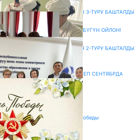
Абитуриент
ЖОЖДОРГО КАБЫЛ АЛУУНУН 3-ТУРУ БАШТАЛДЫ
27.07.2026
ӨЗҮҢДҮН КЕЛЕЧЕГИҢ ҮЧҮН БҮГҮН ОЙЛОН!
20.07.2026
ЖОЖДОРГО КАБЫЛ АЛУУНУН 2-ТУРУ БАШТАЛДЫ
20.07.2026
Медиа
СУЗАКТА 750 ОРУНДУУ МЕКТЕП СЕНТЯБРДА
ПАЙДАЛАНУУГА БЕРИЛЕТ
07.08.2025
Улуу Жеңиштин жандуу сөзү
29.04.2025
Награды в преддверии Дня Победы
29.04.2025