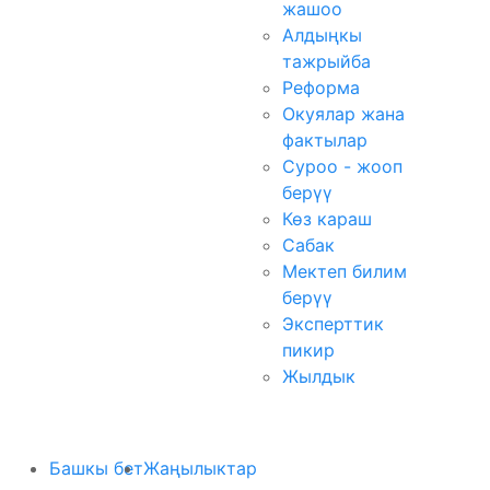
жашоо
Алдыңкы
тажрыйба
Реформа
Окуялар жана
фактылар
Суроо - жооп
берүү
Көз караш
Сабак
Мектеп билим
берүү
Эксперттик
пикир
Жылдык
Башкы бет
Жаңылыктар