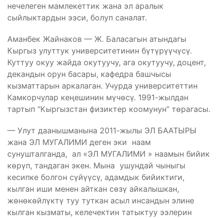
нечелеген мамлекеттик жана эл аралык
сыйлыктардын ээси, болуп саналат.
Аманбек Жайнаков — Ж. Баласагын атындагы
Кыргыз улуттук университетинин бүтүрүүчүсү.
Куттуу окуу жайда окутуучу, ага окутуучу, доцент,
декандын орун басары, кафедра башчысы
кызматтарын аркалаган. Учурда университеттин
Камкорчулар кеңешинин мүчөсү. 1991-жылдан
тартып “Кыргызстан физиктер коомунун” төрагасы.
— Улут даанышманына 2011-жылы ЭЛ БААТЫРЫ
жана ЭЛ МУГАЛИМИ деген эки наам
сунушталганда, ал «ЭЛ МУГАЛИМИ » наамын бийик
көрүп, тандаган экен. Мына ушундай чыныгы
кесипке болгон сүйүүсү, адамдык бийиктиги,
кылган иши менен айткан сөзү айкалышкан,
жөнөкөйлүктү туу туткан асыл инсандын элине
кылган кызматы, келечектин татыктуу ээлерин