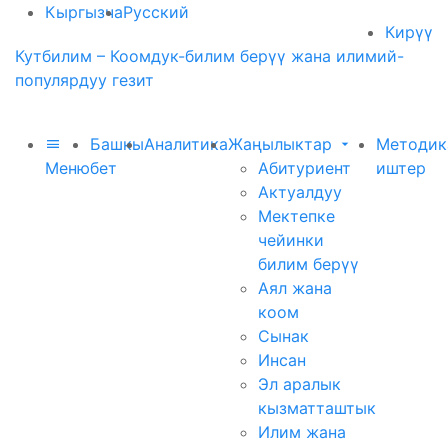
Кыргызча
Русский
Кирүү
Кутбилим – Коомдук-билим берүү жана илимий-
популярдуу гезит
Башкы
Аналитика
Жаңылыктар
Методик
Меню
бет
Абитуриент
иштер
Актуалдуу
Мектепке
чейинки
билим берүү
Аял жана
коом
Сынак
Инсан
Эл аралык
кызматташтык
Илим жана