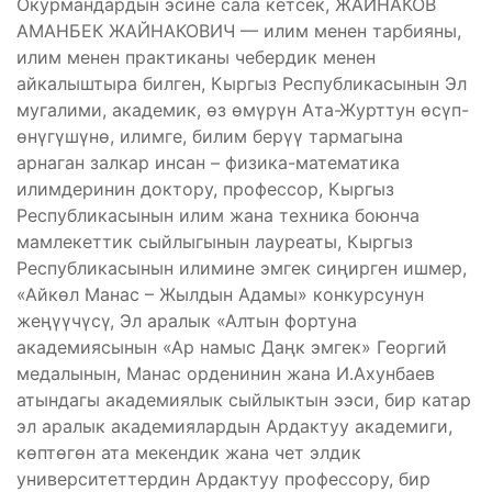
Окурмандардын эсине сала кетсек, ЖАЙНАКОВ
АМАНБЕК ЖАЙНАКОВИЧ — илим менен тарбияны,
илим менен практиканы чебердик менен
айкалыштыра билген, Кыргыз Республикасынын Эл
мугалими, академик, өз өмүрүн Ата-Журттун өсүп-
өнүгүшүнө, илимге, билим берүү тармагына
арнаган залкар инсан – физика-математика
илимдеринин доктору, профессор, Кыргыз
Республикасынын илим жана техника боюнча
мамлекеттик сыйлыгынын лауреаты, Кыргыз
Республикасынын илимине эмгек сиңирген ишмер,
«Айкөл Манас – Жылдын Адамы» конкурсунун
жеңүүчүсү, Эл аралык «Алтын фортуна
академиясынын «Ар намыс Даңк эмгек» Георгий
медалынын, Манас орденинин жана И.Ахунбаев
атындагы академиялык сыйлыктын ээси, бир катар
эл аралык академиялардын Ардактуу академиги,
көптөгөн ата мекендик жана чет элдик
университеттердин Ардактуу профессору, бир