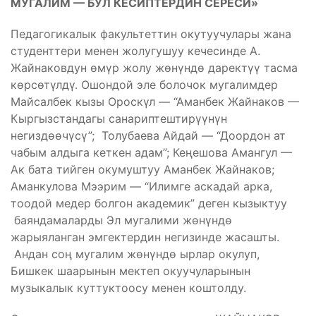
МУГАЛИМ — БУЛ КЕСИПТЕРДИН СЕРЕСИ»
Педагогикалык факультеттин окутуучулары жана
студенттери менен жолугушуу кечесинде А.
Жайнаковдун өмүр жолу жөнүндө даректүү тасма
көрсөтүлдү. Ошондой эле болочок мугалимдер
Майсалбек кызы Ороскүл — “Аманбек Жайнаков —
Кыргызстандагы санариптештирүүнүн
негиздөөчүсү”; Толубаева Айдай — “Доордон ат
чабым алдыга кеткен адам”; Кеңешова Амангул —
Ак бата тийген окумуштуу Аманбек Жайнаков;
Аманкулова Мээрим — “Илимге аскадай арка,
тоодой медер болгон академик” деген кызыктуу
баяндамаларды Эл мугалими жөнүндө
жарыяланган эмгектердин негизинде жасашты.
Андан соң мугалим жөнүндө ырлар окулуп,
Бишкек шаарынын мектеп окуучуларынын
музыкалык куттуктоосу менен коштолду.