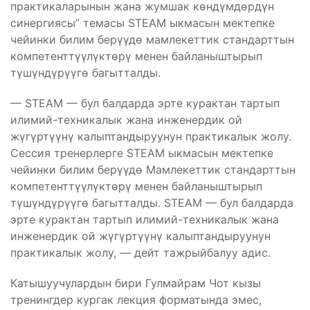
практикаларынын жана жумшак көндүмдөрдүн
синергиясы” темасы STEAM ыкмасын мектепке
чейинки билим берүүдө мамлекеттик стандарттын
компетенттүүлүктөрү менен байланыштырып
түшүндүрүүгө багытталды.
— STEAM — бул балдарда эрте курактан тартып
илимий-техникалык жана инженердик ой
жүгүртүүнү калыптандыруунун практикалык жолу.
Сессия тренерлерге STEAM ыкмасын мектепке
чейинки билим берүүдө Мамлекеттик стандарттын
компетенттүүлүктөрү менен байланыштырып
түшүндүрүүгө багытталды. STEAM — бул балдарда
эрте курактан тартып илимий-техникалык жана
инженердик ой жүгүртүүнү калыптандыруунун
практикалык жолу, — дейт тажрыйбалуу адис.
Катышуучулардын бири Гулмайрам Чот кызы
тренингдер кургак лекция форматында эмес,