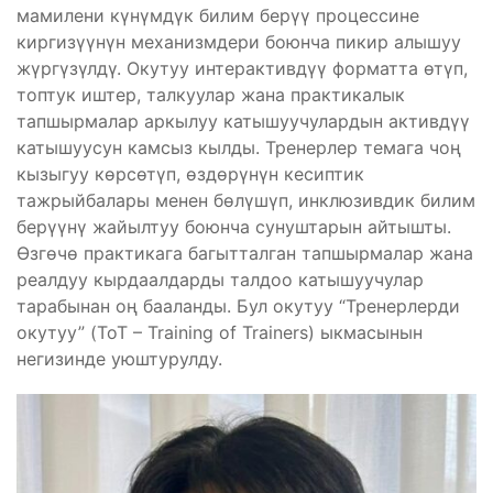
мамилени күнүмдүк билим берүү процессине
киргизүүнүн механизмдери боюнча пикир алышуу
жүргүзүлдү. Окутуу интерактивдүү форматта өтүп,
топтук иштер, талкуулар жана практикалык
тапшырмалар аркылуу катышуучулардын активдүү
катышуусун камсыз кылды. Тренерлер темага чоң
кызыгуу көрсөтүп, өздөрүнүн кесиптик
тажрыйбалары менен бөлүшүп, инклюзивдик билим
берүүнү жайылтуу боюнча сунуштарын айтышты.
Өзгөчө практикага багытталган тапшырмалар жана
реалдуу кырдаалдарды талдоо катышуучулар
тарабынан оң бааланды. Бул окутуу “Тренерлерди
окутуу” (ToT – Training of Trainers) ыкмасынын
негизинде уюштурулду.