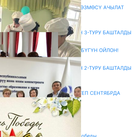
«АРХИВ – ИСКУССТВО» КӨРГӨЗМӨСҮ АЧЫЛАТ
07.08.2026
Абитуриент
ЖОЖДОРГО КАБЫЛ АЛУУНУН 3-ТУРУ БАШТАЛДЫ
27.07.2026
ӨЗҮҢДҮН КЕЛЕЧЕГИҢ ҮЧҮН БҮГҮН ОЙЛОН!
20.07.2026
ЖОЖДОРГО КАБЫЛ АЛУУНУН 2-ТУРУ БАШТАЛДЫ
20.07.2026
Медиа
СУЗАКТА 750 ОРУНДУУ МЕКТЕП СЕНТЯБРДА
ПАЙДАЛАНУУГА БЕРИЛЕТ
07.08.2025
Улуу Жеңиштин жандуу сөзү
29.04.2025
Награды в преддверии Дня Победы