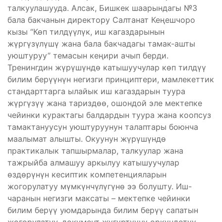
талкуулашууда. Алсак, Бишкек шаарындагы №3
бала бакчанын директору Салтанат Кеңешчоро
кызы “Көп тилдүүлүк, иш кагаздарынын
жүргүзүлүшү жана бала бакчадагы тамак-ашты
уюштуруу” темасын кеңири ачып берди.
Тренингдин жүрүшүндө катышуучулар көп тилдүү
билим берүүнүн негизги принциптери, мамлекеттик
стандарттарга ылайык иш кагаздарын туура
жүргүзүү жана тариздөө, ошондой эле мектепке
чейинки курактагы балдардын туура жана коопсуз
тамактануусун уюштуруунун талаптары боюнча
маалымат алышты. Окуунун жүрүшүндө
практикалык тапшырмалар, талкуулар жана
тажрыйба алмашуу аркылуу катышуучулар
өздөрүнүн кесиптик компетенцияларын
жогорулатуу мүмкүнчүлүгүнө ээ болушту. Иш-
чаранын негизги максаты – мектепке чейинки
билим берүү уюмдарында билим берүү сапатын