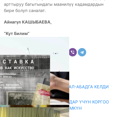
арттыруу багытындагы маанилүү кадамдардын
бири болуп саналат.
Айнагүл КАШЫБАЕВА,
“Кут Билим”
Бөлүшүү
Комментарийлер
Акыркы жаңылыктар
«БИРИМДИК КЕРБЕНИ» ЖАЛАЛ-АБАДГА КЕЛДИ
07.08.2026
КОРРУПЦИЯНЫ КАБАРЛАГАНДАР ҮЧҮН КОРГОО
ЧАРАЛАРЫ КҮЧӨТҮЛҮШҮ МҮМКҮН
07.08.2026