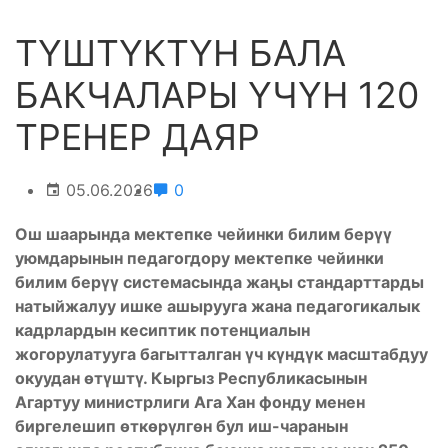
ТҮШТҮКТҮН БАЛА
БАКЧАЛАРЫ ҮЧҮН 120
ТРЕНЕР ДАЯР
05.06.2026
0
Ош шаарында мектепке чейинки билим берүү
уюмдарынын педагогдору мектепке чейинки
билим берүү системасында жаңы стандарттарды
натыйжалуу ишке ашырууга жана педагогикалык
кадрлардын кесиптик потенциалын
жогорулатууга багытталган
үч күндүк масштабдуу
окуудан
өтүштү.
Кыргыз Республикасынын
Агартуу министрлиги Ага Хан фонду менен
биргелешип өткөрүлгөн бул иш-чаранын