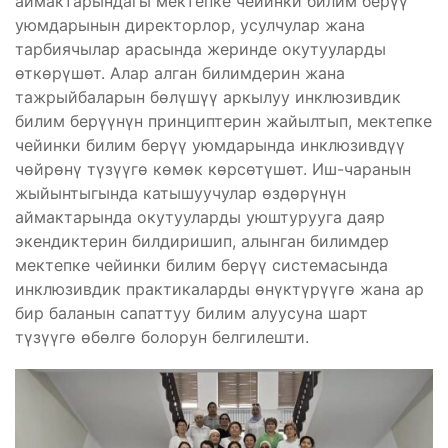
аймактарындагы мектепке чейинки билим берүү
уюмдарынын директорлор, усулчулар жана
тарбиячылар арасында жеринде окутууларды
өткөрүшөт. Алар алган билимдерин жана
тажрыйбаларын бөлүшүү аркылуу инклюзивдик
билим берүүнүн принциптерин жайылтып, мектепке
чейинки билим берүү уюмдарында инклюзивдүү
чөйрөнү түзүүгө көмөк көрсөтүшөт. Иш-чаранын
жыйынтыгында катышуучулар өздөрүнүн
аймактарында окутууларды уюштурууга даяр
экендиктерин билдиришип, алынган билимдер
мектепке чейинки билим берүү системасында
инклюзивдик практикаларды өнүктүрүүгө жана ар
бир баланын сапаттуу билим алуусуна шарт
түзүүгө өбөлгө болорун белгилешти.