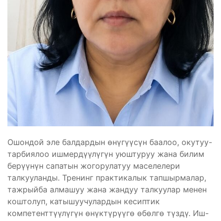
Ошондой эле балдардын өнүгүүсүн баалоо, окутуу-
тарбиялоо ишмердүүлүгүн уюштуруу жана билим
берүүнүн сапатын жогорулатуу маселелери
талкууланды. Тренинг практикалык тапшырмалар,
тажрыйба алмашуу жана жандуу талкуулар менен
коштолуп, катышуучулардын кесиптик
компетенттүүлүгүн өнүктүрүүгө өбөлгө түздү. Иш-