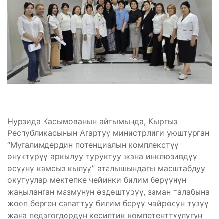
Нурзида Касымованын айтымында, Кыргыз
Республикасынын Агартуу министрлиги уюштурган
“Мугалимдердин потенциалын комплекстүү
өнүктүрүү аркылуу туруктуу жана инклюзивдүү
өсүүнү камсыз кылуу” аталышындагы масштабдуу
окутуулар мектепке чейинки билим берүүнүн
жаңыланган мазмунун өздөштүрүү, заман талабына
жооп берген сапаттуу билим берүү чөйрөсүн түзүү
жана педагогдордун кесиптик компетенттүүлүгүн