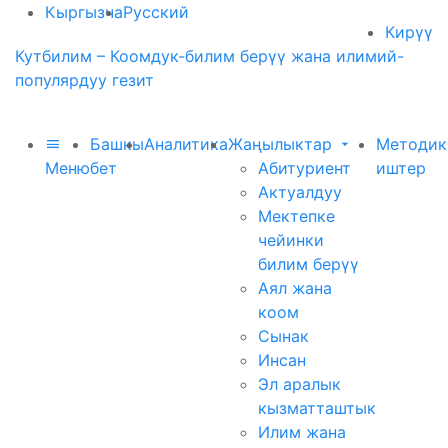
Кыргызча
Русский
Кирүү
Кутбилим – Коомдук-билим берүү жана илимий-
популярдуу гезит
Башкы
Аналитика
Жаңылыктар
Методик
Меню
бет
Абитуриент
иштер
Актуалдуу
Мектепке
чейинки
билим берүү
Аял жана
коом
Сынак
Инсан
Эл аралык
кызматташтык
Илим жана