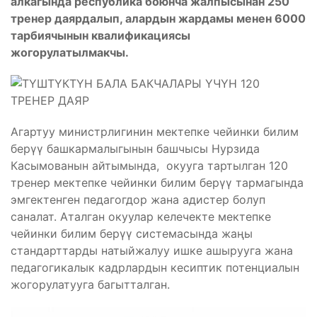
алкагында республика боюнча жалпысынан 250
тренер даярдалып, алардын жардамы менен 6000
тарбиячынын квалификациясы
жогорулатылмакчы.
Агартуу министрлигинин мектепке чейинки билим
берүү башкармалыгынын башчысы Нурзида
Касымованын айтымында, окууга тартылган 120
тренер мектепке чейинки билим берүү тармагында
эмгектенген педагогдор жана адистер болуп
саналат. Аталган окуулар келечекте мектепке
чейинки билим берүү системасында жаңы
стандарттарды натыйжалуу ишке ашырууга жана
педагогикалык кадрлардын кесиптик потенциалын
жогорулатууга багытталган.