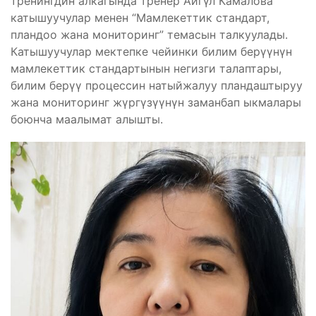
тренингдин алкагында тренер Айгүл Камалова
катышуучулар менен “Мамлекеттик стандарт,
пландоо жана мониторинг” темасын талкуулады.
Катышуучулар мектепке чейинки билим берүүнүн
мамлекеттик стандартынын негизги талаптары,
билим берүү процессин натыйжалуу пландаштыруу
жана мониторинг жүргүзүүнүн заманбап ыкмалары
боюнча маалымат алышты.