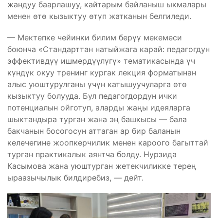
жандуу баарлашуу, кайтарым байланыш ыкмалары
менен өтө кызыктуу өтүп жатканын белгиледи.
— Мектепке чейинки билим берүү мекемеси
боюнча «Стандарттан натыйжага карай: педагогдун
эффективдүү ишмердүүлүгү» тематикасында үч
күндүк окуу тренинг кургак лекция форматынан
алыс уюштурулганы үчүн катышуучуларга өтө
кызыктуу болууда. Бул педагогдордун ички
потенциалын ойготуп, аларды жаңы идеяларга
шыктандыра турган жана эң башкысы — бала
бакчанын босогосун аттаган ар бир баланын
келечегине жоопкерчилик менен кароого багыттай
турган практикалык аянтча болду. Нурзида
Касымова жана уюштурган жетекчиликке терең
ыраазычылык билдиребиз, — дейт.