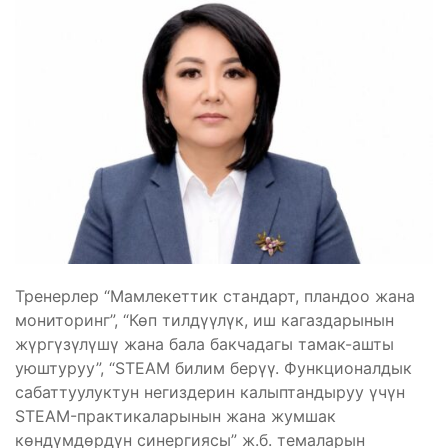
Тренерлер “Мамлекеттик стандарт, пландоо жана
мониторинг”, “Көп тилдүүлүк, иш кагаздарынын
жүргүзүлүшү жана бала бакчадагы тамак-ашты
уюштуруу”, “STEAM билим берүү. Функционалдык
сабаттуулуктун негиздерин калыптандыруу үчүн
STEAM-практикаларынын жана жумшак
көндүмдөрдүн синергиясы” ж.б. темаларын