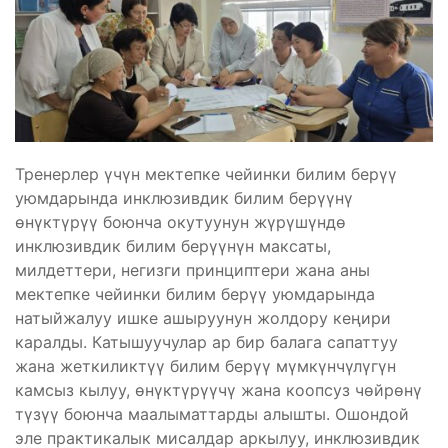
Тренерлер үчүн мектепке чейинки билим берүү
уюмдарында инклюзивдик билим берүүнү
өнүктүрүү боюнча окутуунун жүрүшүндө
инклюзивдик билим берүүнүн максаты,
милдеттери, негизги принциптери жана аны
мектепке чейинки билим берүү уюмдарында
натыйжалуу ишке ашыруунун жолдору кеңири
каралды. Катышуучулар ар бир балага сапаттуу
жана жеткиликтүү билим берүү мүмкүнчүлүгүн
камсыз кылуу, өнүктүрүүчү жана коопсуз чөйрөнү
түзүү боюнча маалыматтарды алышты. Ошондой
эле практикалык мисалдар аркылуу, инклюзивдик