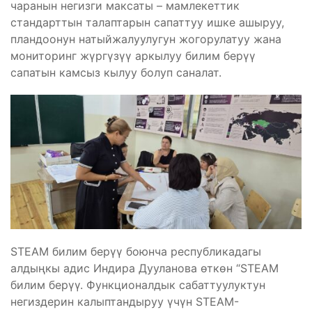
чаранын негизги максаты – мамлекеттик
стандарттын талаптарын сапаттуу ишке ашыруу,
пландоонун натыйжалуулугун жогорулатуу жана
мониторинг жүргүзүү аркылуу билим берүү
сапатын камсыз кылуу болуп саналат.
STEAM билим берүү боюнча республикадагы
алдыңкы адис Индира Дууланова өткөн “STEAM
билим берүү. Функционалдык сабаттуулуктун
негиздерин калыптандыруу үчүн STEAM-