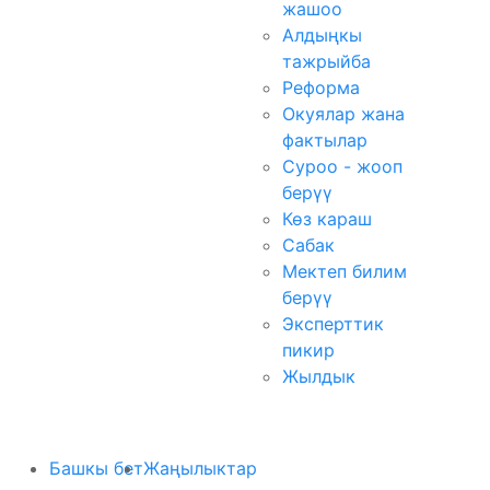
жашоо
Алдыңкы
тажрыйба
Реформа
Окуялар жана
фактылар
Суроо - жооп
берүү
Көз караш
Сабак
Мектеп билим
берүү
Эксперттик
пикир
Жылдык
Башкы бет
Жаңылыктар