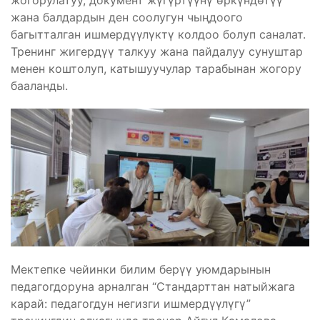
жогорулатуу, документ жүгүртүүнү өркүндөтүү
жана балдардын ден соолугун чыңдоого
багытталган ишмердүүлүктү колдоо болуп саналат.
Тренинг жигердүү талкуу жана пайдалуу сунуштар
менен коштолуп, катышуучулар тарабынан жогору
бааланды.
Мектепке чейинки билим берүү уюмдарынын
педагогдоруна арналган “Стандарттан натыйжага
карай: педагогдун негизги ишмердүүлүгү”