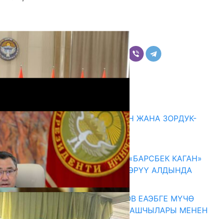
Бөлүшүү
Комментарийлер
Акыркы жаңылыктар
ГЕНДЕРДИК БАСМЫРЛООДОН ЖАНА ЗОРДУК-
ЗОМБУЛУКТАН КОРГОО
07.08.2026
КЫРГЫЗ ТАРЫХЫ ТАСМАДА: «БАРСБЕК КАГАН»
КӨРКӨМ ТАСМАСЫ ЖАРЫК КӨРҮҮ АЛДЫНДА
07.08.2026
ПРЕЗИДЕНТ САДЫР ЖАПАРОВ ЕАЭБГЕ МҮЧӨ
МАМЛЕКЕТТЕРДИН ӨКМӨТ БАШЧЫЛАРЫ МЕНЕН