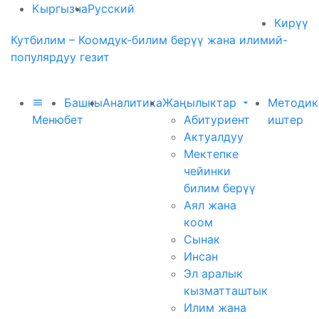
Кыргызча
Русский
Кирүү
Кутбилим – Коомдук-билим берүү жана илимий-
популярдуу гезит
Башкы
Аналитика
Жаңылыктар
Методик
Меню
бет
Абитуриент
иштер
Актуалдуу
Мектепке
чейинки
билим берүү
Аял жана
коом
Сынак
Инсан
Эл аралык
кызматташтык
Илим жана