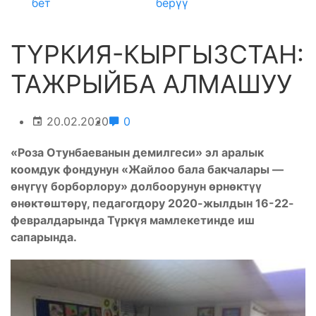
бет
берүү
ТҮРКИЯ-КЫРГЫЗСТАН:
ТАЖРЫЙБА АЛМАШУУ
20.02.2020
0
«Роза Отунбаеванын демилгеси» эл аралык
коомдук фондунун «Жайлоо бала бакчалары —
өнүгүү борборлору» долбоорунун өрнөктүү
өнөктөштөрү, педагогдору 2020-жылдын 16-22-
февралдарында Түркүя мамлекетинде иш
сапарында.