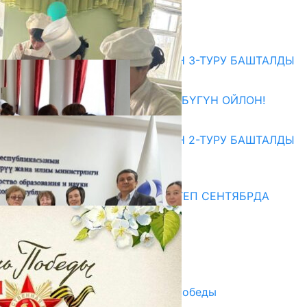
ЖОЛУГУШТУ
07.08.2026
Абитуриент
ЖОЖДОРГО КАБЫЛ АЛУУНУН 3-ТУРУ БАШТАЛДЫ
27.07.2026
ӨЗҮҢДҮН КЕЛЕЧЕГИҢ ҮЧҮН БҮГҮН ОЙЛОН!
20.07.2026
ЖОЖДОРГО КАБЫЛ АЛУУНУН 2-ТУРУ БАШТАЛДЫ
20.07.2026
Медиа
СУЗАКТА 750 ОРУНДУУ МЕКТЕП СЕНТЯБРДА
ПАЙДАЛАНУУГА БЕРИЛЕТ
07.08.2025
Улуу Жеңиштин жандуу сөзү
29.04.2025
Награды в преддверии Дня Победы