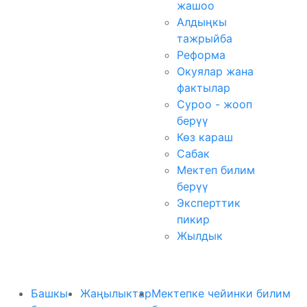
жашоо
Алдыңкы
тажрыйба
Реформа
Окуялар жана
фактылар
Суроо - жооп
берүү
Көз караш
Сабак
Мектеп билим
берүү
Эксперттик
пикир
Жылдык
Башкы
Жаңылыктар
Мектепке чейинки билим