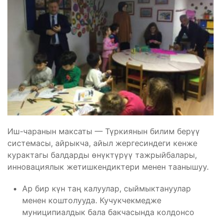
Иш-чаранын максаты — Түркиянын билим берүү
системасы, айрыкча, айыл жергесиндеги кенже
курактагы балдарды өнүктүрүү тажрыйбалары,
инновациялык жетишкендиктери менен таанышуу.
Ар бир күн таң калуулар, сыймыктануулар
менен коштолууда. Кучукчекмедже
муниципиалдык бала бакчасында колдонсо