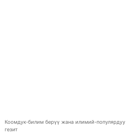
Коомдук-билим берүү жана илимий-популярдуу
гезит