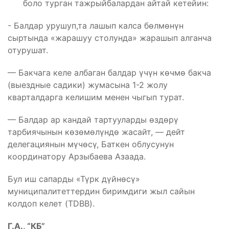
боло турган тажрыйбалардан айтай кетейин:
️- Балдар урушуп,та лашып калса бөлмөнүн
сыртында «жарашуу столунда» жарашып алганча
отурушат.
— Бакчага келе албаган балдар үчүн көчмө бакча
(выездные садики) жумасына 1-2 жолу
кварталдарга келишим менен чыгып турат.
— Балдар ар кандай тартууларды өздөрү
тарбиячынын көзөмөлүндө жасайт, — дейт
делегациянын мүчөсү, Баткен облусунун
координатору Арзыбаева Азаада.
Бул иш сапарды «Түрк дүйнөсү»
муниципалитеттердин биримдиги жыл сайын
колдоп келет (TDBB).
Г.А., “КБ”