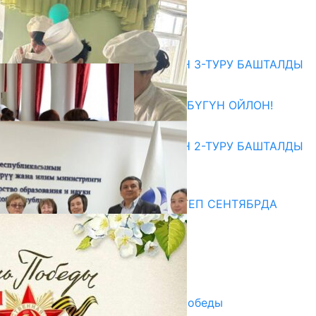
ЖОЛУГУШТУ
07.08.2026
Абитуриент
ЖОЖДОРГО КАБЫЛ АЛУУНУН 3-ТУРУ БАШТАЛДЫ
27.07.2026
ӨЗҮҢДҮН КЕЛЕЧЕГИҢ ҮЧҮН БҮГҮН ОЙЛОН!
20.07.2026
ЖОЖДОРГО КАБЫЛ АЛУУНУН 2-ТУРУ БАШТАЛДЫ
20.07.2026
Медиа
СУЗАКТА 750 ОРУНДУУ МЕКТЕП СЕНТЯБРДА
ПАЙДАЛАНУУГА БЕРИЛЕТ
07.08.2025
Улуу Жеңиштин жандуу сөзү
29.04.2025
Награды в преддверии Дня Победы