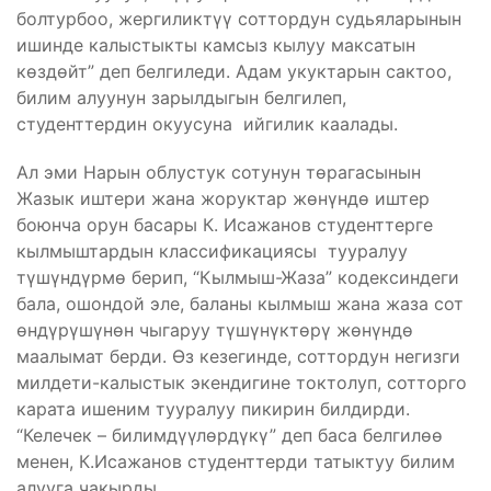
болтурбоо, жергиликтүү соттордун судьяларынын
ишинде калыстыкты камсыз кылуу максатын
көздөйт” деп белгиледи. Адам укуктарын сактоо,
билим алуунун зарылдыгын белгилеп,
студенттердин окуусуна ийгилик каалады.
Ал эми Нарын облустук сотунун төрагасынын
Жазык иштери жана жоруктар жөнүндө иштер
боюнча орун басары К. Исажанов студенттерге
кылмыштардын классификациясы тууралуу
түшүндүрмө берип, “Кылмыш-Жаза” кодексиндеги
бала, ошондой эле, баланы кылмыш жана жаза сот
өндүрүшүнөн чыгаруу түшүнүктөрү жөнүндө
маалымат берди. Өз кезегинде, соттордун негизги
милдети-калыстык экендигине токтолуп, сотторго
карата ишеним тууралуу пикирин билдирди.
“Келечек – билимдүүлөрдүкү” деп баса белгилөө
менен, К.Исажанов студенттерди татыктуу билим
алууга чакырды.