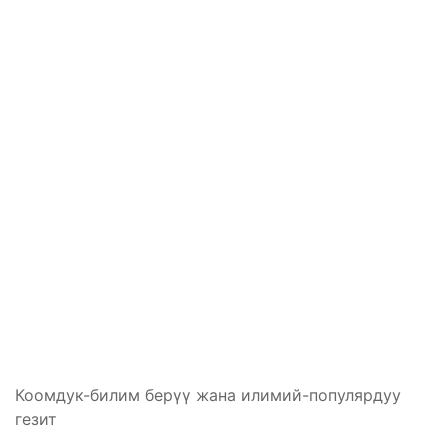
Коомдук-билим берүү жана илимий-популярдуу
гезит