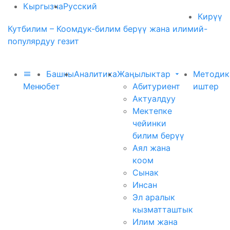
Кыргызча
Русский
Кирүү
Кутбилим – Коомдук-билим берүү жана илимий-
популярдуу гезит
Башкы
Аналитика
Жаңылыктар
Методик
Меню
бет
Абитуриент
иштер
Актуалдуу
Мектепке
чейинки
билим берүү
Аял жана
коом
Сынак
Инсан
Эл аралык
кызматташтык
Илим жана