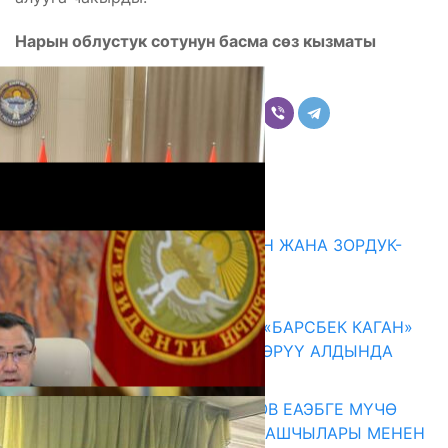
Нарын облустук сотунун басма сөз кызматы
Бөлүшүү
Комментарийлер
Акыркы жаңылыктар
ГЕНДЕРДИК БАСМЫРЛООДОН ЖАНА ЗОРДУК-
ЗОМБУЛУКТАН КОРГОО
07.08.2026
КЫРГЫЗ ТАРЫХЫ ТАСМАДА: «БАРСБЕК КАГАН»
КӨРКӨМ ТАСМАСЫ ЖАРЫК КӨРҮҮ АЛДЫНДА
07.08.2026
ПРЕЗИДЕНТ САДЫР ЖАПАРОВ ЕАЭБГЕ МҮЧӨ
МАМЛЕКЕТТЕРДИН ӨКМӨТ БАШЧЫЛАРЫ МЕНЕН