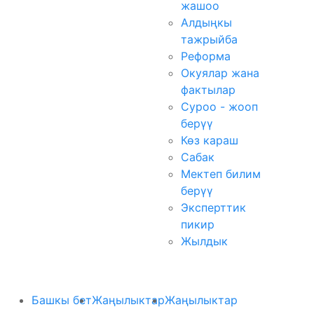
жашоо
Алдыңкы
тажрыйба
Реформа
Окуялар жана
фактылар
Суроо - жооп
берүү
Көз караш
Сабак
Мектеп билим
берүү
Эксперттик
пикир
Жылдык
Башкы бет
Жаңылыктар
Жаңылыктар