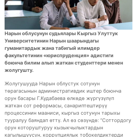
Нарын облусунун судьялары Кыргыз Улуттук
Университетинин Нарын шаарындагы
гуманитардык жана табигый илимдер
факультетинин «юриспруденция» адистиги
боюнча билим алып жаткан студенттери менен
жолугушту.
Жолугушууда Нарын облустук сотунун
төрагасынын административдик иштер боюнча
орун басары Г.Кудабаева өлкөдө жүргүзүлүп
жаткан сот реформасы, санариптештирүү
процессинин мааниси, кыргыз сотунун тарыхы
тууралуу баяндап өттү. Ал өз сөзүндө: “Соттордогу
орун которуштуруу кызыкчылыктардын
кагылышуусун, коррупциялык тобокелдиктерди