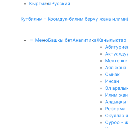
Кыргызча
Русский
Кутбилим – Коомдук-билим берүү жана илимий
Меню
Башкы бет
Аналитика
Жаңылыктар
Абитурие
Актуалду
Мектепке
Аял жана
Сынак
Инсан
Эл аралы
Илим жан
Алдыңкы 
Реформа
Окуялар 
Суроо - 