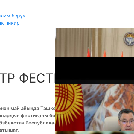
ш
илим берүү
ик пикир
АТР ФЕСТИВАЛЫ
А
нен май айында Ташкенттеги Өзбек мамлекеттик
рлардын фестивалы болот. Ал фестивалга
, Өзбекстан Республикаларындагы искусство
катышат.