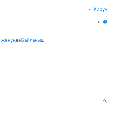
Кирүү
 жөнүндө
Байланыш