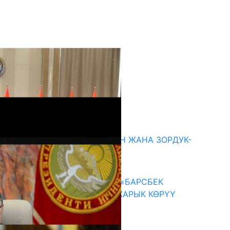
кыркы жаңылыктар
ГЕНДЕРДИК БАСМЫРЛООДОН ЖАНА ЗОРДУК-
ЗОМБУЛУКТАН КОРГОО
07.08.2026
КЫРГЫЗ ТАРЫХЫ ТАСМАДА: «БАРСБЕК
КАГАН» КӨРКӨМ ТАСМАСЫ ЖАРЫК КӨРҮҮ
АЛДЫНДА
07.08.2026