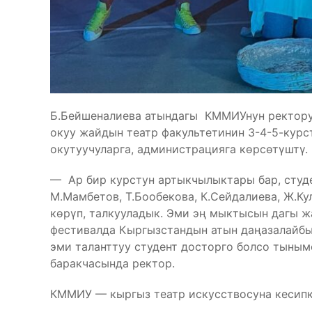
Б.Бейшеналиева атындагы КММИУнун ректору
окуу жайдын театр факультетинин 3-4-5-курс
окутуучуларга, администрацияга көрсөтүштү.
— Ар бир курстун артыкчылыктары бар, студен
М.Мамбетов, Т.Бообекова, К.Сейдалиева, Ж.
көрүп, талкууладык. Эми эң мыктысын дагы ж
фестивалда Кыргызстандын атын даңазалайбыз
эми таланттуу студент досторго болсо тынымс
баракчасында ректор.
КММИУ — кыргыз театр искусствосуна кесипк