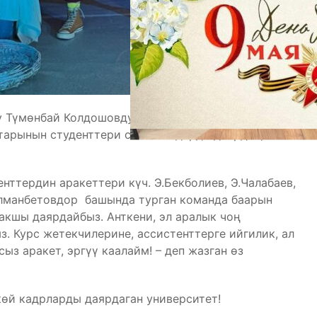
 Түмөнбай Колдошовдун маалыматына таянсак,
тарынын студенттери спектаклдерди даярдап,
ттердин аракеттери күч. Э.Бекболиев, Э.Чалабаев,
Кулманбетовдор башында турган команда баарын
акшы даярдайбыз. Анткени, эл аралык чоң
. Курс жетекчилерине, ассистенттерге ийгилик, ал
ыз аракет, эргүү каалайм! – деп жазган өз
өй кадрларды даярдаган университет!