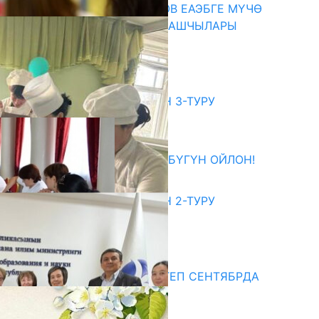
ПРЕЗИДЕНТ САДЫР ЖАПАРОВ ЕАЭБГЕ МҮЧӨ
МАМЛЕКЕТТЕРДИН ӨКМӨТ БАШЧЫЛАРЫ
МЕНЕН ЖОЛУГУШТУ
07.08.2026
битуриент
ЖОЖДОРГО КАБЫЛ АЛУУНУН 3-ТУРУ
БАШТАЛДЫ
27.07.2026
ӨЗҮҢДҮН КЕЛЕЧЕГИҢ ҮЧҮН БҮГҮН ОЙЛОН!
20.07.2026
ЖОЖДОРГО КАБЫЛ АЛУУНУН 2-ТУРУ
БАШТАЛДЫ
20.07.2026
едиа
СУЗАКТА 750 ОРУНДУУ МЕКТЕП СЕНТЯБРДА
ПАЙДАЛАНУУГА БЕРИЛЕТ
07.08.2025