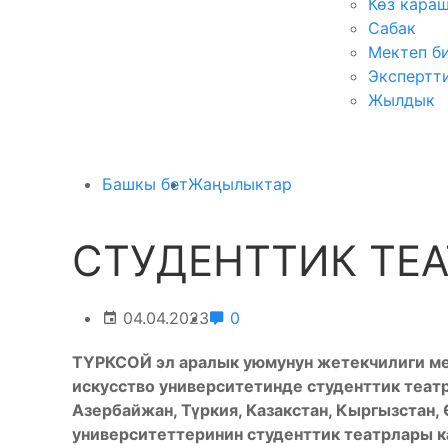
Көз кара
Сабак
Мектеп б
Экспертт
Жылдык
Башкы бет
Жаңылыктар
СТУДЕНТТИК ТЕ
04.04.2023
0
ТҮРКСОЙ эл аралык уюмунун жетекчилиги ме
искусство университетинде студенттик теат
Азербайжан, Түркия, Казакстан, Кыргызстан
университеттеринин студенттик театрлары 