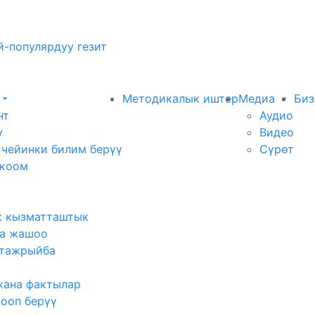
-популярдуу гезит
Методикалык иштер
Медиа
Биз
нт
Аудио
у
Видео
 чейинки билим берүү
Сүрөт
 коом
к кызматташтык
а жашоо
тажрыйба
жана фактылар
жооп берүү