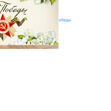
Улуу Жеңиштин жандуу сөзү
29.04.2025
Награды в преддверии Дня Победы
29.04.2025