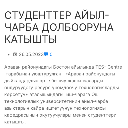
СТУДЕНТТЕР АЙЫЛ-
ЧАРБА ДОЛБООРУНА
КАТЫШТЫ
26.05.2023
0
Араван районундагы Бостон айылында TES- Centre
тарабынан уюштурулган «Араван районундагы
дыйкандардын эрте бышчу жашылчаларды
өндүрүүдөгү ресурс үнөмдөөчү технологияларды
көрсөтүү» аталышындагы иш-чарага Ош
технологиялык университетинин айыл-чарба
азыктарын кайра иштетүүнүн технологиясы
кафедрасынын окутуучулары менен студенттери
катышты.