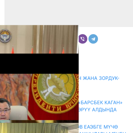
Бөлүшүү
Комментарийлер
Акыркы жаңылыктар
ГЕНДЕРДИК БАСМЫРЛООДОН ЖАНА ЗОРДУК-
ЗОМБУЛУКТАН КОРГОО
07.08.2026
КЫРГЫЗ ТАРЫХЫ ТАСМАДА: «БАРСБЕК КАГАН»
КӨРКӨМ ТАСМАСЫ ЖАРЫК КӨРҮҮ АЛДЫНДА
07.08.2026
ПРЕЗИДЕНТ САДЫР ЖАПАРОВ ЕАЭБГЕ МҮЧӨ