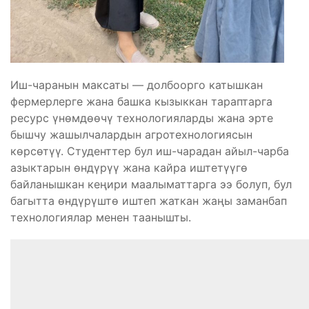
Иш-чаранын максаты — долбоорго катышкан
фермерлерге жана башка кызыккан тараптарга
ресурс үнөмдөөчү технологияларды жана эрте
бышчу жашылчалардын агротехнологиясын
көрсөтүү. Студенттер бул иш-чарадан айыл-чарба
азыктарын өндүрүү жана кайра иштетүүгө
байланышкан кеңири маалыматтарга ээ болуп, бул
багытта өндүрүштө иштеп жаткан жаңы заманбап
технологиялар менен таанышты.