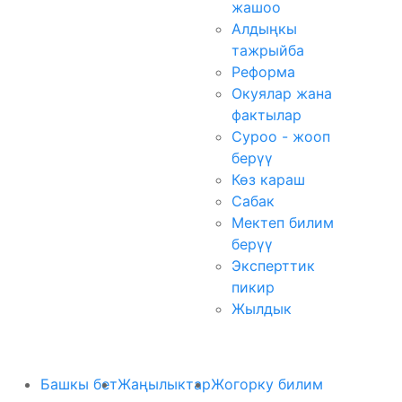
жашоо
Алдыңкы
тажрыйба
Реформа
Окуялар жана
фактылар
Суроо - жооп
берүү
Көз караш
Сабак
Мектеп билим
берүү
Эксперттик
пикир
Жылдык
Башкы бет
Жаңылыктар
Жогорку билим