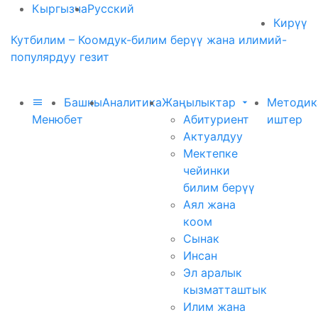
Кыргызча
Русский
Кирүү
Кутбилим – Коомдук-билим берүү жана илимий-
популярдуу гезит
Башкы
Аналитика
Жаңылыктар
Методик
Меню
бет
Абитуриент
иштер
Актуалдуу
Мектепке
чейинки
билим берүү
Аял жана
коом
Сынак
Инсан
Эл аралык
кызматташтык
Илим жана