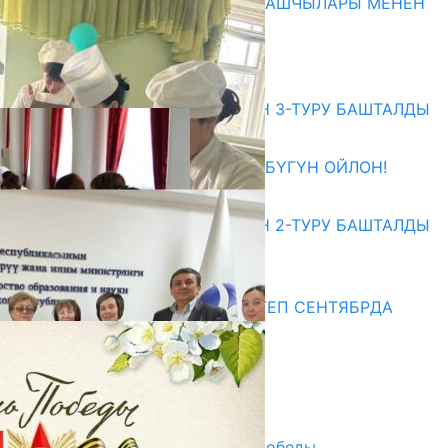
МАМЛЕКЕТТЕРДИН ӨКМӨТ БАШЧЫЛАРЫ МЕНЕН
ЖОЛУГУШТУ
07.08.2026
Абитуриент
ЖОЖДОРГО КАБЫЛ АЛУУНУН 3-ТУРУ БАШТАЛДЫ
27.07.2026
ӨЗҮҢДҮН КЕЛЕЧЕГИҢ ҮЧҮН БҮГҮН ОЙЛОН!
20.07.2026
ЖОЖДОРГО КАБЫЛ АЛУУНУН 2-ТУРУ БАШТАЛДЫ
20.07.2026
Медиа
СУЗАКТА 750 ОРУНДУУ МЕКТЕП СЕНТЯБРДА
ПАЙДАЛАНУУГА БЕРИЛЕТ
07.08.2025
Улуу Жеңиштин жандуу сөзү
29.04.2025
Награды в преддверии Дня Победы