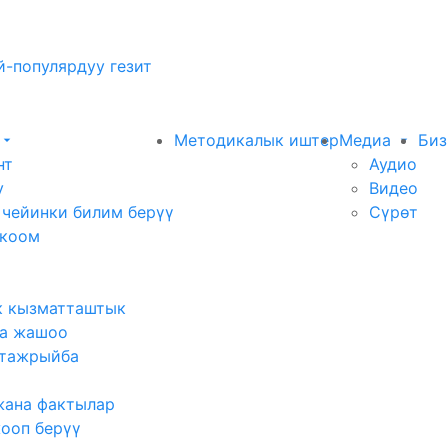
-популярдуу гезит
Методикалык иштер
Медиа
Биз
нт
Аудио
у
Видео
 чейинки билим берүү
Сүрөт
 коом
к кызматташтык
а жашоо
тажрыйба
жана фактылар
жооп берүү