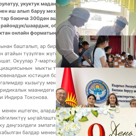
улатуу, укуктук маданиятын өнүктүрүү жана ар
нен иш алып баруу механизмдери, балдардын
ыттар боюнча 300дөн ашык социалдык педагогду
А
 райондук/шаардык, облустук билим берүү
ктан онлайн форматында окутуп жатат.
ынан башталып, ар бир облустун 30дан ашык
н атайын түзүлгөн жүгүртмөнүн негизинде өтүлүүчү
шат. Окуулар 7-мартка чейин созулат. Вебинарды
оциациясынын мыкты тренерлери — юридикалык
 ювеналдык юстиция боюнча адвокат Айжан
угалимдер кызыгуу менен катышып, өздөрүнө
ридикалык маанидеги суроолоруна да жооп
М
и Индира Токонова.
 менен иштеген, алардын көйгөйлөрүн изилдеген,
ийгиликтүү ыңгайлаштыруу үчүн күрөшкөн адис. Ал
у деңгээлдеги эмпатияга жана катышууга ээ
абылган балдар менен ар дайым өз ара