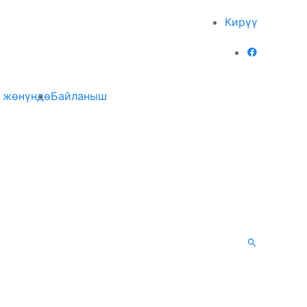
Кирүү
 жөнүндө
Байланыш