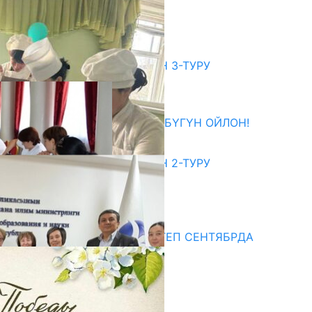
ДАЯРДЫКТАР ТАЛКУУЛАНДЫ
07.08.2026
битуриент
ЖОЖДОРГО КАБЫЛ АЛУУНУН 3-ТУРУ
БАШТАЛДЫ
27.07.2026
ӨЗҮҢДҮН КЕЛЕЧЕГИҢ ҮЧҮН БҮГҮН ОЙЛОН!
20.07.2026
ЖОЖДОРГО КАБЫЛ АЛУУНУН 2-ТУРУ
БАШТАЛДЫ
20.07.2026
едиа
СУЗАКТА 750 ОРУНДУУ МЕКТЕП СЕНТЯБРДА
ПАЙДАЛАНУУГА БЕРИЛЕТ
07.08.2025
Улуу Жеңиштин жандуу сөзү
29.04.2025