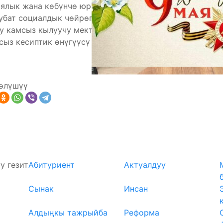
иялык жана көбүнчө юридикалык, практикалык
убат социалдык чөйрөгө оорутпай, ийгиликтүү
у камсыз кылуучу мектептердеги бирден-бир адис.
ыз кесиптик өнүгүүсү зарыл.
өлүшүү
у гезит
Абитуриент
Актуалдуу
Сынак
Инсан
Алдыңкы тажрыйба
Реформа