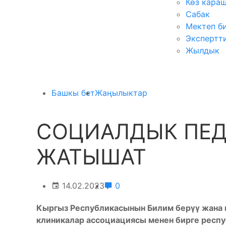
Көз кара
Сабак
Мектеп б
Экспертт
Жылдык
Башкы бет
Жаңылыктар
СОЦИАЛДЫК ПЕД
ЖАТЫШАТ
14.02.2023
0
Кыргыз Республикасынын Билим берүү жана
клиникалар ассоциациясы менен бирге респ