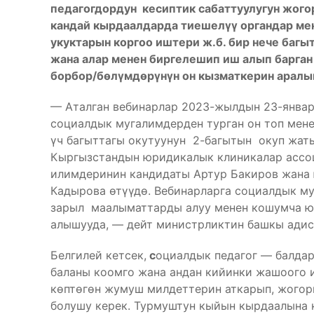
педагогдордун кесиптик сабаттуулугун жогор
кандай кырдаалдарда тиешелүү органдар ме
укуктарын коргоо иштери ж.б. бир нече баг
жана алар менен биргелешип иш алып барган
борбор/бөлүмдөрүнүн он кызматкерин аралы
— Аталган вебинарлар 2023-жылдын 23-январ
социалдык мугалимдерден турган он топ мене
үч багыттагы окутуунун 2-багытын окуп жаты
Кыргызстандын юридикалык клиникалар асс
илимдеринин кандидаты Артур Бакиров жана
Кадырова өтүүдө. Вебинарларга социалдык м
зарыл маалыматтарды алуу менен кошумча ю
алышууда, — дейт министрликтин башкы адис
Белгилей кетсек,
с
оциалдык педагог — балдар
баланы коомго жана андан кийинки жашоого 
көптөгөн жумуш милдеттерин аткарып, жогорк
болушу керек. Турмуштун кыйын кырдаалына к