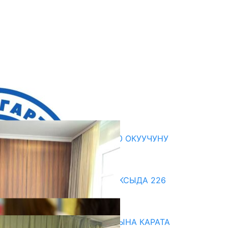
кыркы жаңылыктар
ЖЕКЕ МЕНЧИК МЕКТЕП 2300 ОКУУЧУНУ
КАНТИП «ОКУТКАН»?
07.08.2026
ДООР ӨЗГӨРТКӨН БИЛИМ: АКСЫДА 226
МУГАЛИМ ОКУУДАН ӨТТҮ
07.08.2026
НАРЫНДА ЖАҢЫ ОКУУ ЖЫЛЫНА КАРАТА