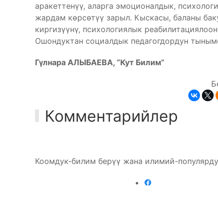
аракеттенүү, аларга эмоционалдык, психолог
жардам көрсөтүү зарыл. Кыскасы, баланы бак
киргизүүнү, психологиялык реабилитациялоон
Ошондуктан социалдык педагогдордун тынымс
Гүлнара АЛЫБАЕВА, “Кут Билим”
Б
Комментарийлер
Коомдук-билим берүү жана илимий-популярду