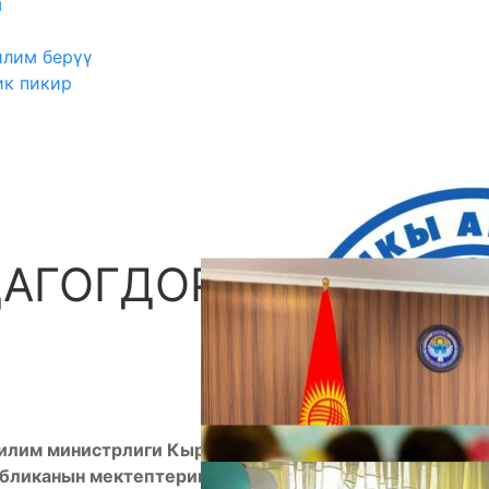
ш
илим берүү
ик пикир
АГОГДОР ОКУП
А
 илим министрлиги Кыргызстандын юридикалык
убликанын мектептеринде иштеген социалдык