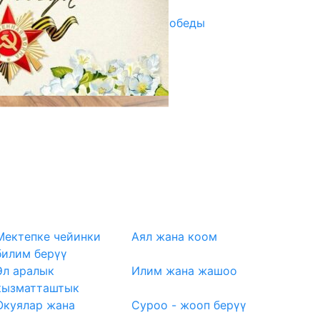
Награды в преддверии Дня Победы
29.04.2025
Мектепке чейинки
Аял жана коом
билим берүү
Эл аралык
Илим жана жашоо
кызматташтык
Окуялар жана
Суроо - жооп берүү