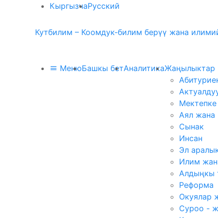
Кыргызча
Русский
Кутбилим – Коомдук-билим берүү жана илимий
Меню
Башкы бет
Аналитика
Жаңылыктар
Абитурие
Актуалду
Мектепке
Аял жана
Сынак
Инсан
Эл аралы
Илим жан
Алдыңкы 
Реформа
Окуялар 
Суроо - 