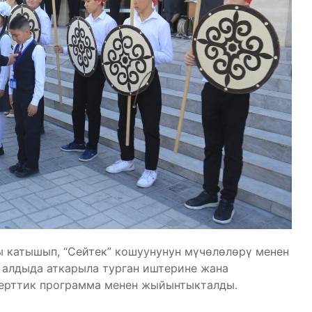
ы катышып, “Сейтек” кошуунунун мүчөлөлөрү менен
 алдыда аткарыла турган иштерине жана
церттик программа менен жыйынтыкталды.