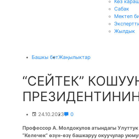
Көз кара
Сабак
Мектеп б
Экспертт
Жылдык
Башкы бет
Жаңылыктар
“СЕЙТЕК” КОШУ
ПРЕЗИДЕНТИНИН
24.10.2023
0
Профессор А. Молдокулов атындагы Улуттук
“Келечек” өзүн-өзү башкаруу окуучулар уюму