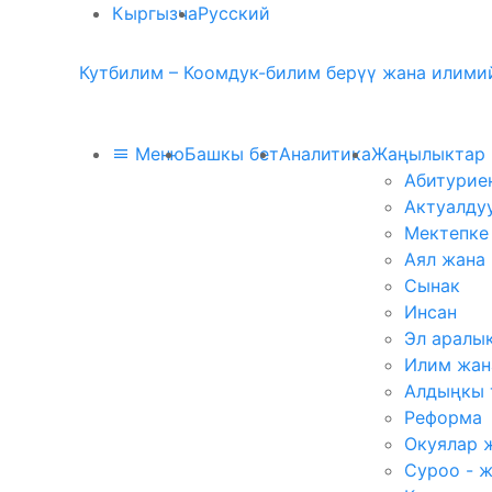
Кыргызча
Русский
Кутбилим – Коомдук-билим берүү жана илимий
Меню
Башкы бет
Аналитика
Жаңылыктар
Абитурие
Актуалду
Мектепке
Аял жана
Сынак
Инсан
Эл аралы
Илим жан
Алдыңкы 
Реформа
Окуялар 
Суроо - 