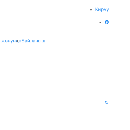
Кирүү
 жөнүндө
Байланыш