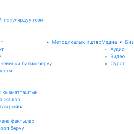
-популярдуу гезит
Методикалык иштер
Медиа
Биз
нт
Аудио
у
Видео
 чейинки билим берүү
Сүрөт
 коом
к кызматташтык
а жашоо
тажрыйба
жана фактылар
жооп берүү