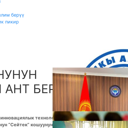
ш
илим берүү
ик пикир
УНУНУН
А
 АНТ БЕРҮҮСҮ
 инновациялык технологиялар мектеп-лицейинде
нун “Сейтек” кошуунунун президентинин ант