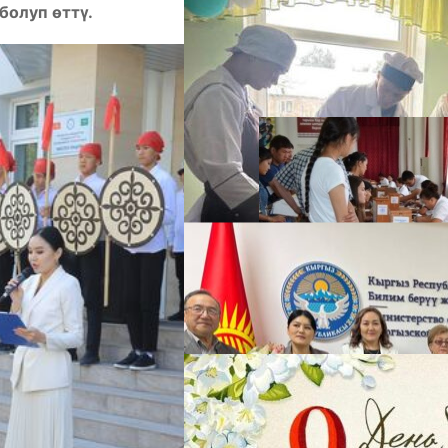
болуп өттү.
А
М