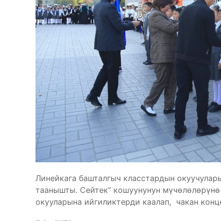
Линейкага башталгыч класстардын окуучулар
таанышты. Сейтек” кошуунунун мүчөлөлөрүнө
окууларына ийгиликтерди каалап, чакан кон