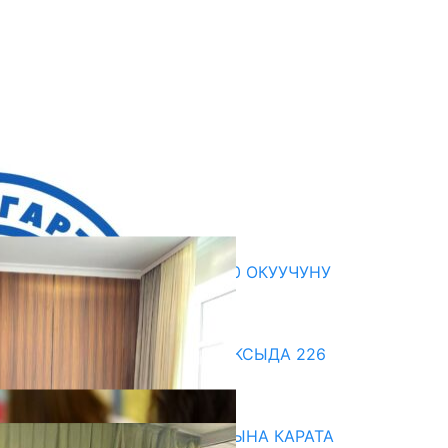
кыркы жаңылыктар
ЖЕКЕ МЕНЧИК МЕКТЕП 2300 ОКУУЧУНУ
КАНТИП «ОКУТКАН»?
07.08.2026
ДООР ӨЗГӨРТКӨН БИЛИМ: АКСЫДА 226
МУГАЛИМ ОКУУДАН ӨТТҮ
07.08.2026
НАРЫНДА ЖАҢЫ ОКУУ ЖЫЛЫНА КАРАТА