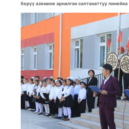
берүү аземине арналган салтанаттуу линейка 