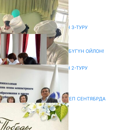
ДАЯРДЫКТАР ТАЛКУУЛАНДЫ
07.08.2026
битуриент
ЖОЖДОРГО КАБЫЛ АЛУУНУН 3-ТУРУ
БАШТАЛДЫ
27.07.2026
ӨЗҮҢДҮН КЕЛЕЧЕГИҢ ҮЧҮН БҮГҮН ОЙЛОН!
20.07.2026
ЖОЖДОРГО КАБЫЛ АЛУУНУН 2-ТУРУ
БАШТАЛДЫ
20.07.2026
едиа
СУЗАКТА 750 ОРУНДУУ МЕКТЕП СЕНТЯБРДА
ПАЙДАЛАНУУГА БЕРИЛЕТ
07.08.2025
Улуу Жеңиштин жандуу сөзү
29.04.2025