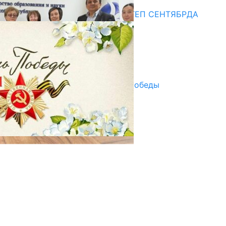
Медиа
СУЗАКТА 750 ОРУНДУУ МЕКТЕП СЕНТЯБРДА
ПАЙДАЛАНУУГА БЕРИЛЕТ
07.08.2025
Улуу Жеңиштин жандуу сөзү
29.04.2025
Награды в преддверии Дня Победы
29.04.2025