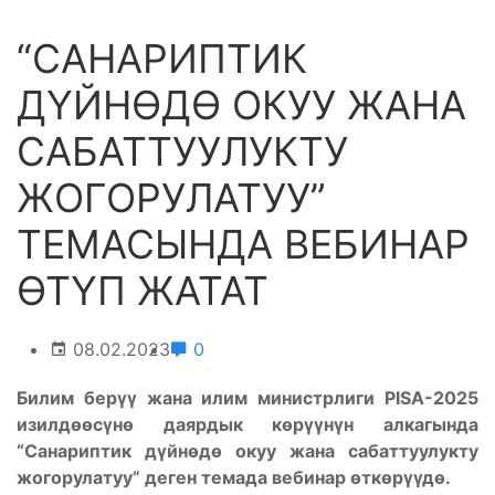
“САНАРИПТИК
ДҮЙНӨДӨ ОКУУ ЖАНА
САБАТТУУЛУКТУ
ЖОГОРУЛАТУУ”
ТЕМАСЫНДА ВЕБИНАР
ӨТҮП ЖАТАТ
08.02.2023
0
Билим берүү жана илим министрлиги PISA-2025
изилдөөсүнө даярдык көрүүнүн алкагында
“Санариптик дүйнөдө окуу жана сабаттуулукту
жогорулатуу” деген темада вебинар өткөрүүдө.