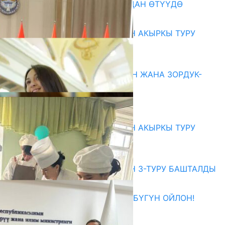
199 ТРЕНЕР МУГАЛИМ ОКУУДАН ӨТҮҮДӨ
10.08.2026
ЖОЖДОРГО КАБЫЛ АЛУУНУН АКЫРКЫ ТУРУ
СТАРТ АЛДЫ
10.08.2026
ГЕНДЕРДИК БАСМЫРЛООДОН ЖАНА ЗОРДУК-
ЗОМБУЛУКТАН КОРГОО
07.08.2026
Абитуриент
ЖОЖДОРГО КАБЫЛ АЛУУНУН АКЫРКЫ ТУРУ
СТАРТ АЛДЫ
10.08.2026
ЖОЖДОРГО КАБЫЛ АЛУУНУН 3-ТУРУ БАШТАЛДЫ
27.07.2026
ӨЗҮҢДҮН КЕЛЕЧЕГИҢ ҮЧҮН БҮГҮН ОЙЛОН!
20.07.2026