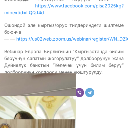
—
https://www.facebook.com/pisa2025kg?
mibextid=LQQJ4d
Ошондой эле кыргыз/орус тилдериндеги шилтеме
боюнча
— —
https://us02web.zoom.us/webinar/register/WN_
Вебинар Европа Бирлигинин “Кыргызстанда билим
берүүнүн сапатын жогорулатуу” долбоорунун жана
Дүйнөлүк банктын “Келечек үчүн билим берүү”
долбоорунун колдоосу менен уюштурулду.
Бөлүшүү
Комментарийлер
Акыркы жаңылыктар