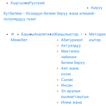
Кыргызча
Русский
Кирүү
Кутбилим – Коомдук-билим берүү жана илимий-
популярдуу гезит
Башкы
Аналитика
Жаңылыктар
Методик
Меню
бет
Абитуриент
иштер
Актуалдуу
Мектепке
чейинки
билим берүү
Аял жана
коом
Сынак
Инсан
Эл аралык
кызматташтык
Илим жана