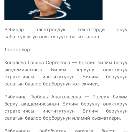
Вебинар электрондук тексттерди окуу
сабаттуулугун өнүктүрүүгө багытталган.
Лекторлор:
Ковалева Галина Сергеевна — Россия билим берүү
академиясынын Билим берүүнү өнүктүрүү
стратегиясы институтунун Билим берүүнүн
сапатын баалоо борборунун жетекчиси,
Рябинина Любовь Анатольевна — Россия билим
берүү академиясынын Билим берүүнү өнүктүрүү
стратегиясы институтунун Билим берүүнүн
сапатын баалоо борборунун илимий кызматкери.
Вебинарды Фейсбуктан көрүүгө болот —