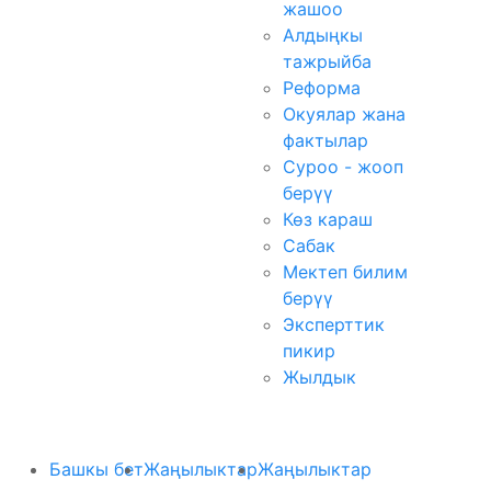
жашоо
Алдыңкы
тажрыйба
Реформа
Окуялар жана
фактылар
Суроо - жооп
берүү
Көз караш
Сабак
Мектеп билим
берүү
Эксперттик
пикир
Жылдык
Башкы бет
Жаңылыктар
Жаңылыктар