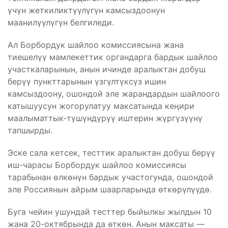
үчүн жеткиликтүүлүгүн камсыздоонун
маанилүүлүгүн белгиледи.
Ал Борбордук шайлоо комиссиясына жана
тиешелүү мамлекеттик органдарга бардык шайлоо
участкаларынын, анын ичинде аралыктан добуш
берүү пункттарынын үзгүлтүксүз ишин
камсыздоону, ошондой эле жарандардын шайлоого
катышуусун жогорулатуу максатында кеңири
маалыматтык-түшүндүрүү иштерин жүргүзүүнү
тапшырды.
Эске сала кетсек, тесттик аралыктан добуш берүү
иш-чарасы Борбордук шайлоо комиссиясы
тарабынан өлкөнүн бардык участогунда, ошондой
эле Россиянын айрым шаарларында өткөрүлүүдө.
Буга чейин ушундай тесттер быйылкы жылдын 10
жана 20-октябрында да өткөн. Анын максаты —