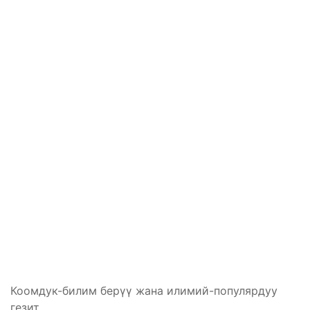
Коомдук-билим берүү жана илимий-популярдуу
гезит