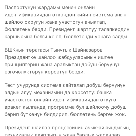
Паспортунун жардамы менен онлайн
идентификациядан өткөндөн кийин система анын
шайлоо округун жана участогун аныктап,
бюллетень берди. Президент шарттуу талапкердин
каршысына белги коюп, бюллетенди урнага салды.
БШКнын төрагасы Тынчтык Шайназаров
Президентке шайлоо жабдууларынын иштөө
принциптерин жана аралыктан добуш берүүнүн
өзгөчөлүктөрүн көрсөтүп берди.
Тест учурунда система кайталап добуш берүүнүн
алдын алуу механизмин да көрсөттү: башка
участоктон онлайн идентификациядан өтүүгө
аракет кылганда, программа бул шайлоочу добуш
берип бүткөнүн билдирип, бюллетень берген жок.
Президент шайлоо процессинин ачык-айкындыгын,
техникалык даярдыгын жана бардык жарандар