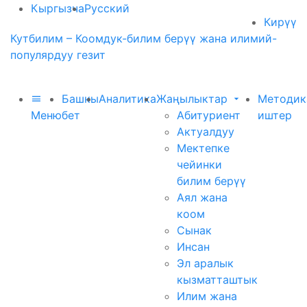
Кыргызча
Русский
Кирүү
Кутбилим – Коомдук-билим берүү жана илимий-
популярдуу гезит
Башкы
Аналитика
Жаңылыктар
Методик
Меню
бет
Абитуриент
иштер
Актуалдуу
Мектепке
чейинки
билим берүү
Аял жана
коом
Сынак
Инсан
Эл аралык
кызматташтык
Илим жана