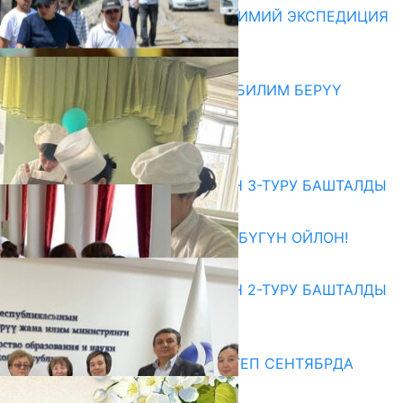
ЖАРАТЫЛЫШ ПАРКЫНДА ИЛИМИЙ ЭКСПЕДИЦИЯ
ӨТКӨРҮШТҮ
06.08.2026
МЭР АЙБЕК ДЖУНУШАЛИЕВ БИЛИМ БЕРҮҮ
МЕКЕМЕЛЕРИН КЫДЫРДЫ
06.08.2026
Абитуриент
ЖОЖДОРГО КАБЫЛ АЛУУНУН 3-ТУРУ БАШТАЛДЫ
27.07.2026
ӨЗҮҢДҮН КЕЛЕЧЕГИҢ ҮЧҮН БҮГҮН ОЙЛОН!
20.07.2026
ЖОЖДОРГО КАБЫЛ АЛУУНУН 2-ТУРУ БАШТАЛДЫ
20.07.2026
Медиа
СУЗАКТА 750 ОРУНДУУ МЕКТЕП СЕНТЯБРДА
ПАЙДАЛАНУУГА БЕРИЛЕТ