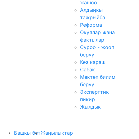
жашоо
Алдыңкы
тажрыйба
Реформа
Окуялар жана
фактылар
Суроо - жооп
берүү
Көз караш
Сабак
Мектеп билим
берүү
Эксперттик
пикир
Жылдык
Башкы бет
Жаңылыктар