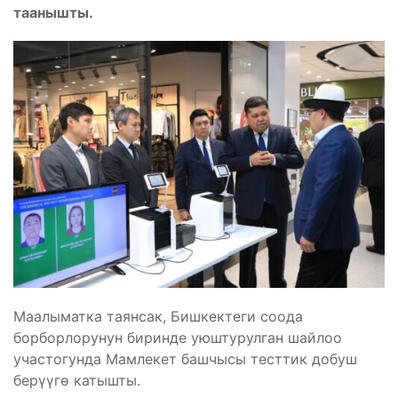
таанышты.
Маалыматка таянсак, Бишкектеги соода
борборлорунун биринде уюштурулган шайлоо
участогунда Мамлекет башчысы тесттик добуш
берүүгө катышты.