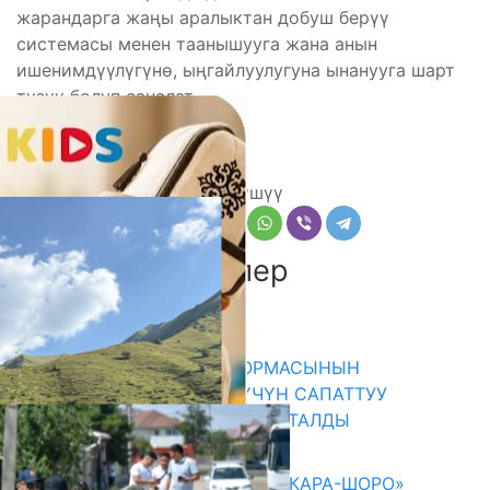
жарандарга жаңы аралыктан добуш берүү
системасы менен таанышууга жана анын
ишенимдүүлүгүнө, ыңгайлуулугуна ынанууга шарт
түзүү болуп саналат.
Г.А., “КБ”
Бөлүшүү
Комментарийлер
Акыркы жаңылыктар
«НУРКИДС» ЭКОПЛАТФОРМАСЫНЫН
ТААНЫТЫМЫ: БАЛДАР ҮЧҮН САПАТТУУ
КЫРГЫЗЧА КОНТЕНТ СУНУШТАЛДЫ
06.08.2026
ОШМУНУН ОКУТУУЧУЛАРЫ «КАРА-ШОРО»