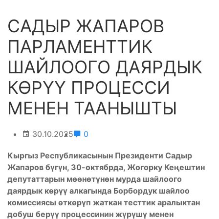
САДЫР ЖАПАРОВ
ПАРЛАМЕНТТИК
ШАЙЛООГО ДАЯРДЫК
КӨРҮҮ ПРОЦЕССИ
МЕНЕН ТААНЫШТЫ
30.10.2025
0
Кыргыз Республикасынын Президенти Садыр
Жапаров бүгүн, 30-октябрда, Жогорку Кеңештин
депутаттарын мөөнөтүнөн мурда шайлоого
даярдык көрүү алкагында Борбордук шайлоо
комиссиясы өткөрүп жаткан тесттик аралыктан
добуш берүү процессинин жүрүшү менен