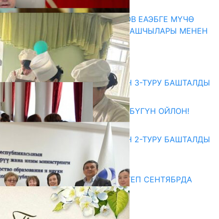
07.08.2026
ПРЕЗИДЕНТ САДЫР ЖАПАРОВ ЕАЭБГЕ МҮЧӨ
МАМЛЕКЕТТЕРДИН ӨКМӨТ БАШЧЫЛАРЫ МЕНЕН
ЖОЛУГУШТУ
07.08.2026
Абитуриент
ЖОЖДОРГО КАБЫЛ АЛУУНУН 3-ТУРУ БАШТАЛДЫ
27.07.2026
ӨЗҮҢДҮН КЕЛЕЧЕГИҢ ҮЧҮН БҮГҮН ОЙЛОН!
20.07.2026
ЖОЖДОРГО КАБЫЛ АЛУУНУН 2-ТУРУ БАШТАЛДЫ
20.07.2026
Медиа
СУЗАКТА 750 ОРУНДУУ МЕКТЕП СЕНТЯБРДА
ПАЙДАЛАНУУГА БЕРИЛЕТ
07.08.2025