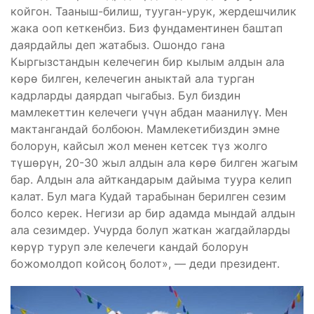
койгон. Тааныш-билиш, тууган-урук, жердешчилик
жака ооп кеткенбиз. Биз фундаментинен баштап
даярдайлы деп жатабыз. Ошондо гана
Кыргызстандын келечегин бир кылым алдын ала
көрө билген, келечегин аныктай ала турган
кадрларды даярдап чыгабыз. Бул биздин
мамлекеттин келечеги үчүн абдан маанилүү. Мен
мактангандай болбоюн. Мамлекетибиздин эмне
болорун, кайсыл жол менен кетсек түз жолго
түшөрүн, 20-30 жыл алдын ала көрө билген жагым
бар. Алдын ала айткандарым дайыма туура келип
калат. Бул мага Кудай тарабынан берилген сезим
болсо керек. Негизи ар бир адамда мындай алдын
ала сезимдер. Учурда болуп жаткан жагдайларды
көрүр туруп эле келечеги кандай болорун
божомолдоп койсоң болот», — деди президент.