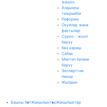
жашоо
Алдыңкы
тажрыйба
Реформа
Окуялар жана
фактылар
Суроо - жооп
берүү
Көз караш
Сабак
Мектеп билим
берүү
Эксперттик
пикир
Жылдык
Башкы бет
Жаңылыктар
Жаңылыктар