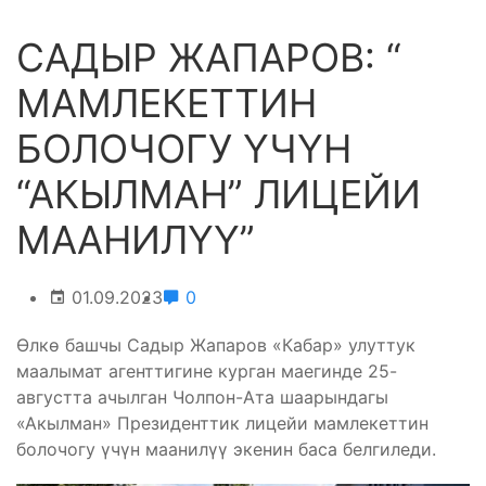
САДЫР ЖАПАРОВ: “
МАМЛЕКЕТТИН
БОЛОЧОГУ ҮЧҮН
“АКЫЛМАН” ЛИЦЕЙИ
МААНИЛҮҮ”
01.09.2023
0
Өлкө башчы Садыр Жапаров «Кабар» улуттук
маалымат агенттигине курган маегинде 25-
августта ачылган Чолпон-Ата шаарындагы
«Акылман» Президенттик лицейи мамлекеттин
болочогу үчүн маанилүү экенин баса белгиледи.