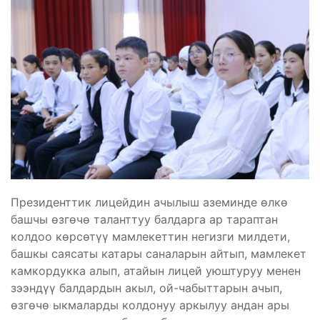
Президенттик лицейдин ачылыш аземинде өлкө
башчы өзгөчө таланттуу балдарга ар тараптан
колдоо көрсөтүү мамлекеттин негизги милдети,
башкы саясаты катары саналарын айтып, мамлекет
камкордукка алып, атайын лицей уюштуруу менен
зээндүү балдардын акыл, ой-чабыттарын ачып,
өзгөчө ыкмаларды колдонуу аркылуу андан ары