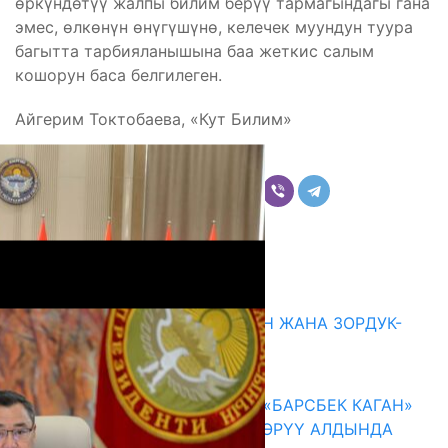
өркүндөтүү жалпы билим берүү тармагындагы гана
эмес, өлкөнүн өнүгүшүнө, келечек муундун туура
багытта тарбияланышына баа жеткис салым
кошорун баса белгилеген.
Айгерим Токтобаева, «Кут Билим»
Бөлүшүү
Комментарийлер
Акыркы жаңылыктар
ГЕНДЕРДИК БАСМЫРЛООДОН ЖАНА ЗОРДУК-
ЗОМБУЛУКТАН КОРГОО
07.08.2026
КЫРГЫЗ ТАРЫХЫ ТАСМАДА: «БАРСБЕК КАГАН»
КӨРКӨМ ТАСМАСЫ ЖАРЫК КӨРҮҮ АЛДЫНДА