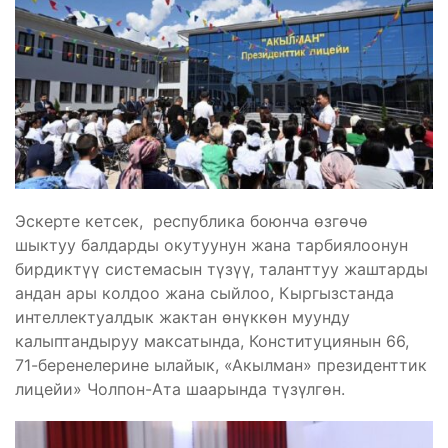
Эскерте кетсек, республика боюнча өзгөчө
шыктуу балдарды окутуунун жана тарбиялоонун
бирдиктүү системасын түзүү, таланттуу жаштарды
андан ары колдоо жана сыйлоо, Кыргызстанда
интеллектуалдык жактан өнүккөн муунду
калыптандыруу максатында, Конституциянын 66,
71-беренелерине ылайык, «Акылман» президенттик
лицейи» Чолпон-Ата шаарында түзүлгөн.