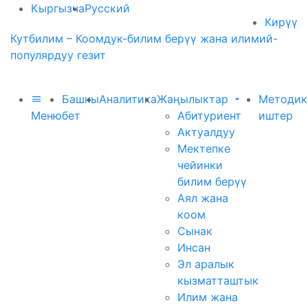
Кыргызча
Русский
Кирүү
Кутбилим – Коомдук-билим берүү жана илимий-
популярдуу гезит
Башкы
Аналитика
Жаңылыктар
Методик
Меню
бет
Абитуриент
иштер
Актуалдуу
Мектепке
чейинки
билим берүү
Аял жана
коом
Сынак
Инсан
Эл аралык
кызматташтык
Илим жана