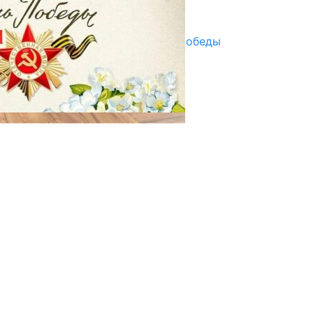
Улуу Жеңиштин жандуу сөзү
29.04.2025
Награды в преддверии Дня Победы
29.04.2025