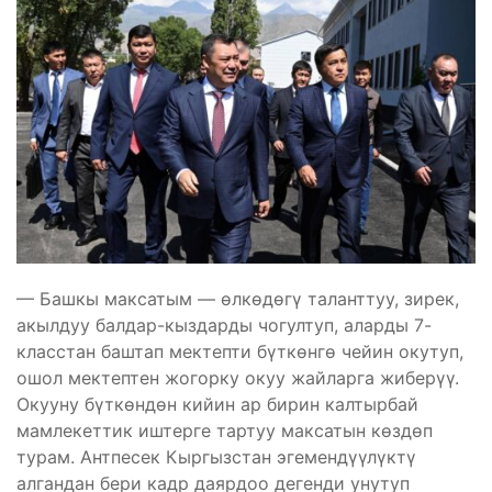
— Башкы максатым — өлкөдөгү таланттуу, зирек,
акылдуу балдар-кыздарды чогултуп, аларды 7-
класстан баштап мектепти бүткөнгө чейин окутуп,
ошол мектептен жогорку окуу жайларга жиберүү.
Окууну бүткөндөн кийин ар бирин калтырбай
мамлекеттик иштерге тартуу максатын көздөп
турам. Антпесек Кыргызстан эгемендүүлүктү
алгандан бери кадр даярдоо дегенди унутуп