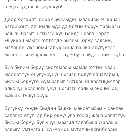
алууга үндөгөн улуу күн!
Доор өзгөрөт, бирок билимдин мааниси эч качан
өзгөрбөйт. XXI кылымда да билим берүү тармагы
башкы багыт, негизги күч бойдон кала берет.
Өнүккөн мамлекеттерде билим берүү саясий,
маданий, экономикалык жана башка өнүгүүлөр
менен эриш-аркак жүргөнү – буга айдан ачык күбө.
Биз билим берүү системасы мамлекеттин узак
мөөнөттүү өнүгүүсүнүн негизи болуп саналарын,
билим берүүгө жумшалып жаткан инвестициялар
өлкөнүн келечеги үчүн негизги салым экенин эң
жакшы түшүнөбүз.
Бүгүнкү күндө биздин башкы максатыбыз – сандан
сапатка өтүп, ар бир окуучуга терең жана сапаттуу
билим берүү. Бул үчүн мезгил талабына жараша
алдыга умтулган, күжүрмөн мугалимдерибиздин