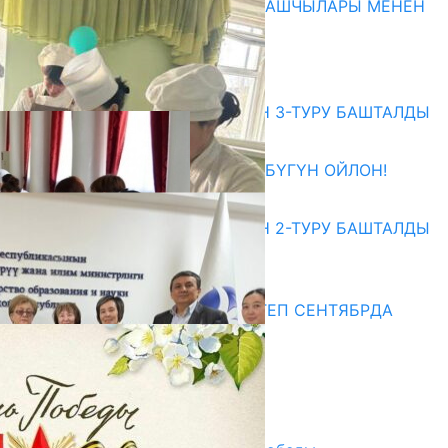
МАМЛЕКЕТТЕРДИН ӨКМӨТ БАШЧЫЛАРЫ МЕНЕН
ЖОЛУГУШТУ
07.08.2026
Абитуриент
ЖОЖДОРГО КАБЫЛ АЛУУНУН 3-ТУРУ БАШТАЛДЫ
27.07.2026
ӨЗҮҢДҮН КЕЛЕЧЕГИҢ ҮЧҮН БҮГҮН ОЙЛОН!
20.07.2026
ЖОЖДОРГО КАБЫЛ АЛУУНУН 2-ТУРУ БАШТАЛДЫ
20.07.2026
Медиа
СУЗАКТА 750 ОРУНДУУ МЕКТЕП СЕНТЯБРДА
ПАЙДАЛАНУУГА БЕРИЛЕТ
07.08.2025
Улуу Жеңиштин жандуу сөзү
29.04.2025