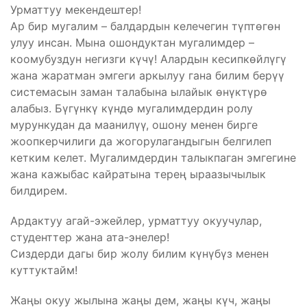
Урматтуу мекендештер!
Ар бир мугалим – балдардын келечегин түптөгөн
улуу инсан. Мына ошондуктан мугалимдер –
коомубуздун негизги күчү! Алардын кесипкөйлүгү
жана жаратман эмгеги аркылуу гана билим берүү
системасын заман талабына ылайык өнүктүрө
алабыз. Бүгүнкү күндө мугалимдердин ролу
мурункудан да маанилүү, ошону менен бирге
жоопкерчилиги да жогорулагандыгын белгилеп
кетким келет. Мугалимдердин талыкпаган эмгегине
жана кажыбас кайратына терең ыраазычылык
билдирем.
Ардактуу агай-эжейлер, урматтуу окуучулар,
студенттер жана ата-энелер!
Сиздерди дагы бир жолу билим күнүбүз менен
куттуктайм!
Жаңы окуу жылына жаңы дем, жаңы күч, жаңы