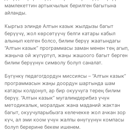
мамлекеттин артыкчылык берилген багытына
айланды.
Кыргыз элинде Алтын казык жылдызы багыт
берүүчү, жол көрсөтүүчү белги катары кабыл
алынып келген болсо, билим берүү жаатындагы
“Алтын казык” программасы заман менен тең агып,
жаңыча ой жүгүртүп, жаңы жашоого багыт берген
билим берүүнүн символу болуп саналат.
Бүгүнкү педагогдордун миссиясы – “Алтын казык”
программасын жаңы доордун шартында шам
катары колдонуп, ар бир окуучуга терең билим
берүү. “Алтын казык” мугалимдерибиз үчүн
методикалык, моралдык жана маданий жактан
багыт, окуучуларыбызга келечекке жол ачкан зор
күч, ал эми коом үчүн жалпы өнүгүүнүн компасы
болуп берерине бекем ишенем.