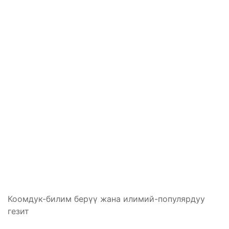
Коомдук-билим берүү жана илимий-популярдуу
гезит