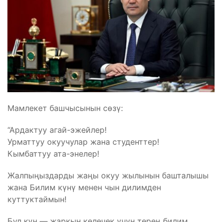
Мамлекет башчысынын сөзү:
“Ардактуу агай-эжейлер!
Урматтуу окуучулар жана студенттер!
Кымбаттуу ата-энелер!
Жалпыңыздарды жаңы окуу жылынын башталышы
жана Билим күнү менен чын дилимден
куттуктаймын!
Бул күн — жаркын келечек үчүн терең билим