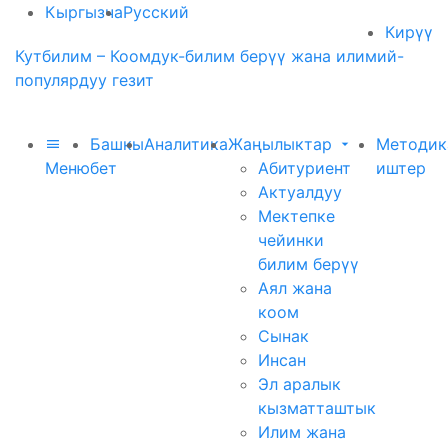
Кыргызча
Русский
Кирүү
Кутбилим – Коомдук-билим берүү жана илимий-
популярдуу гезит
Башкы
Аналитика
Жаңылыктар
Методик
Меню
бет
Абитуриент
иштер
Актуалдуу
Мектепке
чейинки
билим берүү
Аял жана
коом
Сынак
Инсан
Эл аралык
кызматташтык
Илим жана