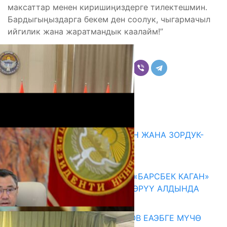
максаттар менен киришиңиздерге тилектешмин.
Бардыгыңыздарга бекем ден соолук, чыгармачыл
ийгилик жана жаратмандык каалайм!”
Бөлүшүү
Комментарийлер
Акыркы жаңылыктар
ГЕНДЕРДИК БАСМЫРЛООДОН ЖАНА ЗОРДУК-
ЗОМБУЛУКТАН КОРГОО
07.08.2026
КЫРГЫЗ ТАРЫХЫ ТАСМАДА: «БАРСБЕК КАГАН»
КӨРКӨМ ТАСМАСЫ ЖАРЫК КӨРҮҮ АЛДЫНДА
07.08.2026
ПРЕЗИДЕНТ САДЫР ЖАПАРОВ ЕАЭБГЕ МҮЧӨ