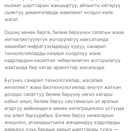
кызмат шарттарын жакшыртуу, айлыкты көтөрүү
сыяктуу демилгелерди мамлекет колдоп келе
жатат.
Ошону менен бирге, билим берүүнүн сапатын жана
жеткиликтүүлүгүн жогорулатуу максатында
заманбап инфратүзүмдөрдү куруу, санарип
технологияларды кеңири колдонуу жана
кадрлардын кесиптик чеберчилигин жогорулатуу
жаатында бир катар аракеттер жасалууда.
Бүгүнкү санарип технологиялар, жасалма
интеллект жана биотехнологиялар өнүгүп жаткан
доордо сапаттуу билим берүүнү негиз катары
кабыл алып, билим берүү системасын эл аралык
агартуу мейкиндиги менен интеграциялоо үстүндө
иш алып баруудабыз. Билим берүү ыкмаларын
жаңылоо, атаандаштыкка жөндөмдүү кадрларды
даярдоо үчүн бардык зарыл шарттарды түзүү —