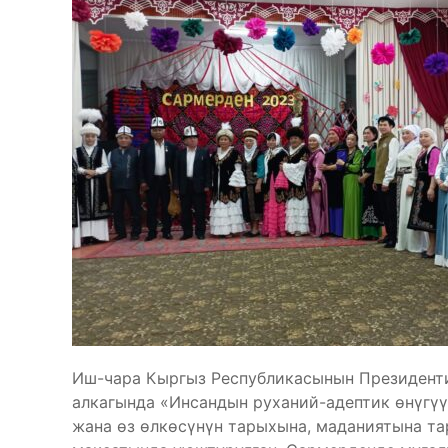
Иш-чара Кыргыз Республикасынын Президент
алкагында «Инсандын руханий-адептик өнүгүү
жана өз өлкөсүнүн тарыхына, маданиятына та