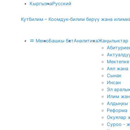
Кыргызча
Русский
Кутбилим – Коомдук-билим берүү жана илимий
Меню
Башкы бет
Аналитика
Жаңылыктар
Абитурие
Актуалду
Мектепке
Аял жана
Сынак
Инсан
Эл аралы
Илим жан
Алдыңкы 
Реформа
Окуялар 
Суроо - 