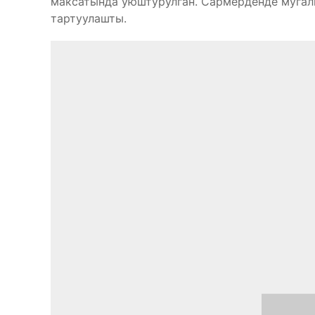
максатында уюштурулган. Сармерденде мугали
тартуулашты.