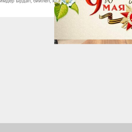
мдер ырдап, бийлеп, көрүүчүлөргө өз өнөрлөрүн