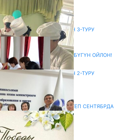
ЖАҢЫ БАЛА БАКЧАГА БАРАТ
06.08.2026
битуриент
ЖОЖДОРГО КАБЫЛ АЛУУНУН 3-ТУРУ
БАШТАЛДЫ
27.07.2026
ӨЗҮҢДҮН КЕЛЕЧЕГИҢ ҮЧҮН БҮГҮН ОЙЛОН!
20.07.2026
ЖОЖДОРГО КАБЫЛ АЛУУНУН 2-ТУРУ
БАШТАЛДЫ
20.07.2026
едиа
СУЗАКТА 750 ОРУНДУУ МЕКТЕП СЕНТЯБРДА
ПАЙДАЛАНУУГА БЕРИЛЕТ
07.08.2025
Улуу Жеңиштин жандуу сөзү
29.04.2025