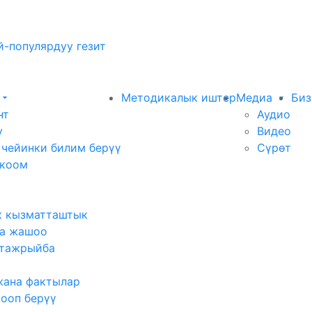
-популярдуу гезит
Методикалык иштер
Медиа
Биз
нт
Аудио
у
Видео
 чейинки билим берүү
Сүрөт
 коом
к кызматташтык
а жашоо
тажрыйба
жана фактылар
жооп берүү