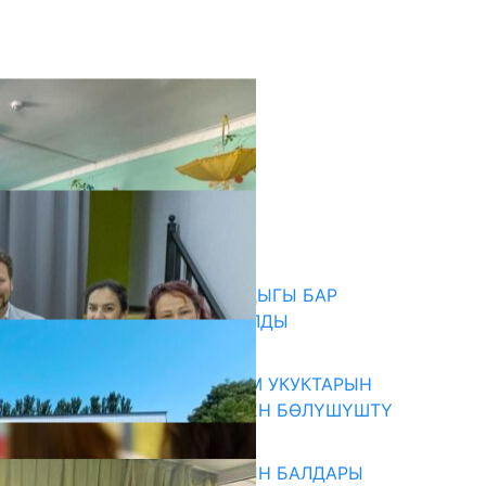
кыркы жаңылыктар
СҮЛҮКТҮ: ӨЗГӨЧӨ МУКТАЖДЫГЫ БАР
БАЛДАР ҮЧҮН БОРБОР АЧЫЛДЫ
06.08.2026
КЫРГЫЗ ЭКСПЕРТТЕРИ АДАМ УКУКТАРЫН
ОКУТУУ ТАЖРЫЙБАСЫ МЕНЕН БӨЛҮШҮШТҮ
06.08.2026
ОШ: САВАЙ-АРЫК АЙЫЛЫНЫН БАЛДАРЫ