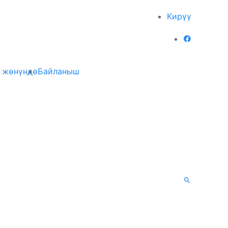
Кирүү
 жөнүндө
Байланыш