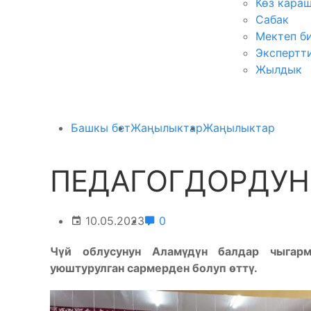
Көз кара
Сабак
Мектеп б
Экспертт
Жылдык
Башкы бет
Жаңылыктар
Жаңылыктар
ПЕДАГОГДОРДУН
10.05.2023
0
Чүй облусунун Аламүдүн балдар чыгарм
уюштурулган сармерден болуп өттү.