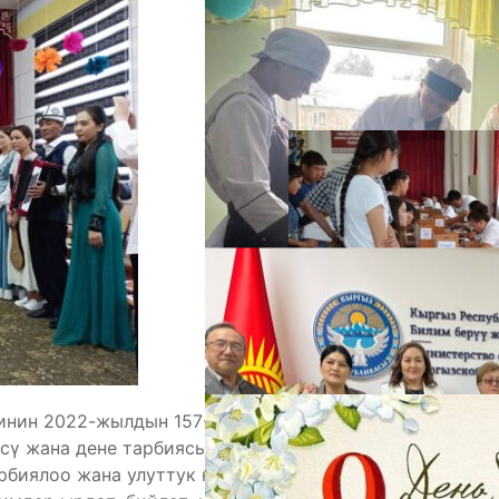
А
М
инин 2022-жылдын 157- Жарлыгын ишке ашыруунун
сү жана дене тарбиясы жөнүндө» улуттук салт
рбиялоо жана улуттук каада-салттарды сактоо