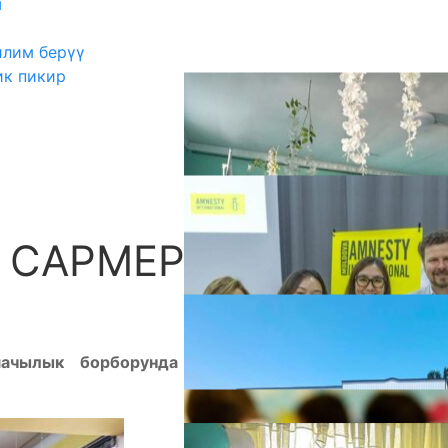
ш
илим берүү
ик пикир
 САРМЕРДЕНИ
А
ачылык борборунда педагогдордун ортосунда