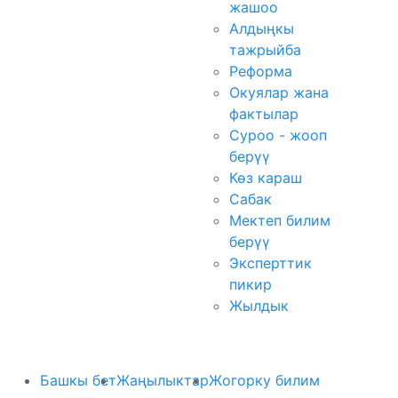
жашоо
Алдыңкы
тажрыйба
Реформа
Окуялар жана
фактылар
Суроо - жооп
берүү
Көз караш
Сабак
Мектеп билим
берүү
Эксперттик
пикир
Жылдык
Башкы бет
Жаңылыктар
Жогорку билим