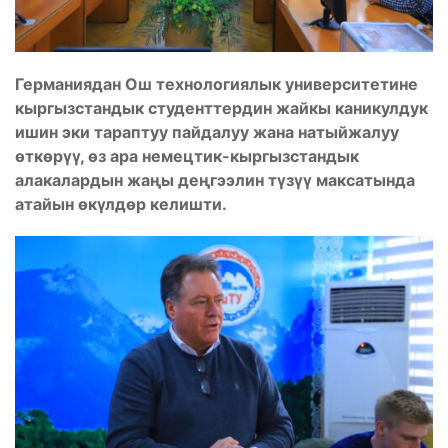
Германиядан Ош технологиялык университетине
кыргызстандык студенттердин жайкы каникулдук
ишин эки тараптуу пайдалуу жана натыйжалуу
өткөрүү, өз ара немецтик-кыргызстандык
алакалардын жаңы деңгээлин түзүү максатында
атайын өкүлдөр келишти.