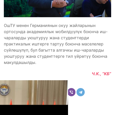
ОшТУ менен Германиянын окуу жайларынын
ортосунда академиялык мобилдүүлүк боюнча иш-
чараларды уюштуруу жана студенттерди
практикалык иштерге тартуу боюнча маселелер
сүйлөшүлүп, бул багытта алгачкы иш-чараларды
уюштуруу жана студенттерге тил үйрөтүү боюнча
макулдашылды.
Ч.К., “КБ”
Бөлүшүү
Комментарийлер