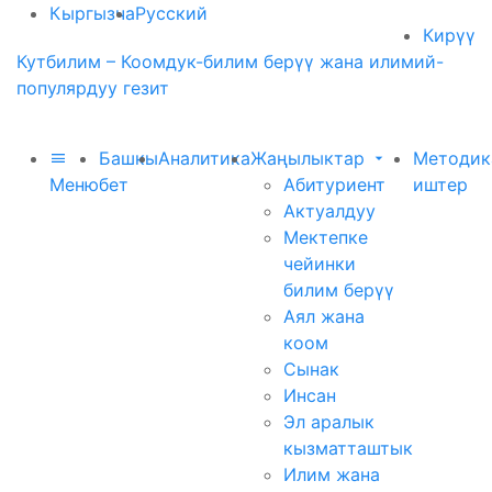
Кыргызча
Русский
Кирүү
Кутбилим – Коомдук-билим берүү жана илимий-
популярдуу гезит
Башкы
Аналитика
Жаңылыктар
Методик
Меню
бет
Абитуриент
иштер
Актуалдуу
Мектепке
чейинки
билим берүү
Аял жана
коом
Сынак
Инсан
Эл аралык
кызматташтык
Илим жана