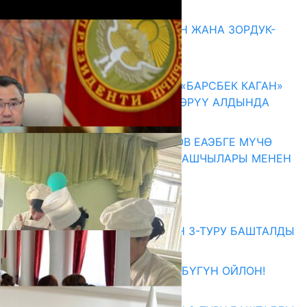
Акыркы жаңылыктар
ГЕНДЕРДИК БАСМЫРЛООДОН ЖАНА ЗОРДУК-
ЗОМБУЛУКТАН КОРГОО
07.08.2026
КЫРГЫЗ ТАРЫХЫ ТАСМАДА: «БАРСБЕК КАГАН»
КӨРКӨМ ТАСМАСЫ ЖАРЫК КӨРҮҮ АЛДЫНДА
07.08.2026
ПРЕЗИДЕНТ САДЫР ЖАПАРОВ ЕАЭБГЕ МҮЧӨ
МАМЛЕКЕТТЕРДИН ӨКМӨТ БАШЧЫЛАРЫ МЕНЕН
ЖОЛУГУШТУ
07.08.2026
Абитуриент
ЖОЖДОРГО КАБЫЛ АЛУУНУН 3-ТУРУ БАШТАЛДЫ
27.07.2026
ӨЗҮҢДҮН КЕЛЕЧЕГИҢ ҮЧҮН БҮГҮН ОЙЛОН!
20.07.2026