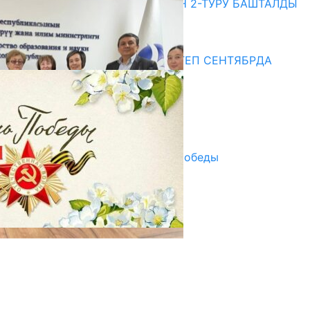
ЖОЖДОРГО КАБЫЛ АЛУУНУН 2-ТУРУ БАШТАЛДЫ
20.07.2026
Медиа
СУЗАКТА 750 ОРУНДУУ МЕКТЕП СЕНТЯБРДА
ПАЙДАЛАНУУГА БЕРИЛЕТ
07.08.2025
Улуу Жеңиштин жандуу сөзү
29.04.2025
Награды в преддверии Дня Победы
29.04.2025