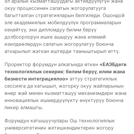
эл аралык кызматташуудагы активдүүлүгүн жана
окуу процессинин сапатын жогорулатууга
багытталган стратегияларын белгиледи. Ошондой
эле академиялык мобилдүүлүк программаларын
кеңейтүү, эки дипломдуу билим берүү
долбоорлорун ишке ашыруу жана илимий
изилдөөлөрдүн сапатын жогорулатуу боюнча
аткарылып жаткан иштерди тааныштырып өттү.
Проректор форумдун алкагында өткөн
«
ЕАЭБдеги
технологиялык секирик: билим берүү, илим жана
бизнести интеграциялоо»
аттуу стратегиялык
сессияга да катышып, жогорку окуу жайларынын
өнөр жай менен кызматташуу механизмдери жана
инновациялык ишмердүүлүктү өнүктүрүү боюнча
пикир алмашты.
Форумдун катышуучулары Ош технологиялык
университетинин жетишкендиктерин жогору