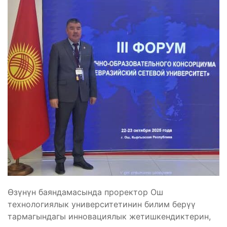
Өзүнүн баяндамасында проректор Ош
технологиялык университетинин билим берүү
тармагындагы инновациялык жетишкендиктерин,