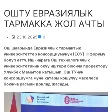
ОШТУ ЕВРАЗИЯЛЫК
ТАРМАККА ЖОЛ АЧТЫ
23.10.2025
0
Ош шаарында Евразиялык тармактык
университеттер консорциумунун (ЕСУ) III форуму
болуп өттү. Иш-чарага Ош технологиялык
университетинин окуу иштери боюнча проректору
Улукбек Мамытов
катышып, Ош ТУнун
консорциумга мүчө катары кошулуу маселеси
боюнча расмий доклад жасады.