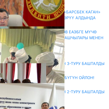
07.08.2026
КЫРГЫЗ ТАРЫХЫ ТАСМАДА: «БАРСБЕК КАГАН»
КӨРКӨМ ТАСМАСЫ ЖАРЫК КӨРҮҮ АЛДЫНДА
07.08.2026
ПРЕЗИДЕНТ САДЫР ЖАПАРОВ ЕАЭБГЕ МҮЧӨ
МАМЛЕКЕТТЕРДИН ӨКМӨТ БАШЧЫЛАРЫ МЕНЕН
ЖОЛУГУШТУ
07.08.2026
Абитуриент
ЖОЖДОРГО КАБЫЛ АЛУУНУН 3-ТУРУ БАШТАЛДЫ
27.07.2026
ӨЗҮҢДҮН КЕЛЕЧЕГИҢ ҮЧҮН БҮГҮН ОЙЛОН!
20.07.2026
ЖОЖДОРГО КАБЫЛ АЛУУНУН 2-ТУРУ БАШТАЛДЫ
20.07.2026
Медиа