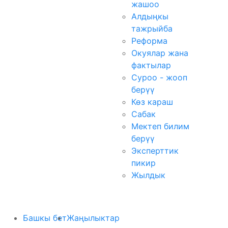
жашоо
Алдыңкы
тажрыйба
Реформа
Окуялар жана
фактылар
Суроо - жооп
берүү
Көз караш
Сабак
Мектеп билим
берүү
Эксперттик
пикир
Жылдык
Башкы бет
Жаңылыктар