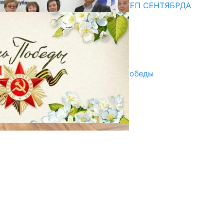
СУЗАКТА 750 ОРУНДУУ МЕКТЕП СЕНТЯБРДА
ПАЙДАЛАНУУГА БЕРИЛЕТ
07.08.2025
Улуу Жеңиштин жандуу сөзү
29.04.2025
Награды в преддверии Дня Победы
29.04.2025