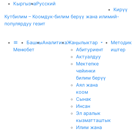
Кыргызча
Русский
Кирүү
Кутбилим – Коомдук-билим берүү жана илимий-
популярдуу гезит
Башкы
Аналитика
Жаңылыктар
Методик
Меню
бет
Абитуриент
иштер
Актуалдуу
Мектепке
чейинки
билим берүү
Аял жана
коом
Сынак
Инсан
Эл аралык
кызматташтык
Илим жана