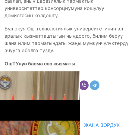
баалап, анын Евразиялык тармактык
университеттер консорциумуна кошулуу
демилгесин колдошту.
Бул окуя Ош технологиялык университетинин эл
аралык кызматташтыгын чыңдоого, билим берүү
жана илим тармагындагы жаңы мүмкүнчүлүктөрдү
ачууга өбөлгө түздү.
ОшТУнун басма сөз кызматы.
Бөлүшүү
Комментарийлер
Акыркы жаңылыктар
ГЕНДЕРДИК БАСМЫРЛООДОН ЖАНА ЗОРДУК-
ЗОМБУЛУКТАН КОРГОО