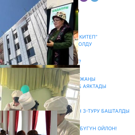
Комментарийлер
Акыркы жаңылыктар
АКЫН А.ИСМАИЛОВ “АЛТЫН КИТЕП”
СЫЙЛЫГЫНЫН ЛАУРЕАТЫ БОЛДУ
06.08.2026
САЛТТУУ БИЛИМ ӨЗГӨРӨБҮ?
06.08.2026
ТАЛАСТА УНИВЕРСИТЕТТИН ЖАҢЫ
КАМПУСУНУН КУРУЛУШУ 75% АЯКТАДЫ
06.08.2026
Абитуриент
ЖОЖДОРГО КАБЫЛ АЛУУНУН 3-ТУРУ БАШТАЛДЫ
27.07.2026
ӨЗҮҢДҮН КЕЛЕЧЕГИҢ ҮЧҮН БҮГҮН ОЙЛОН!