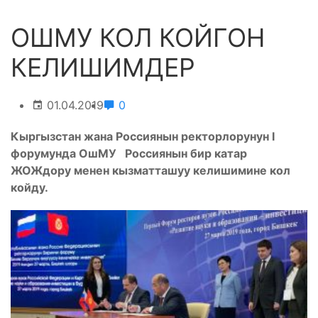
ОШМУ КОЛ КОЙГОН
КЕЛИШИМДЕР
01.04.2019
0
Кыргызстан жана Россиянын ректорлорунун I
форумунда ОшМУ Россиянын бир катар
ЖОЖдору менен кызматташуу келишимине кол
койду.