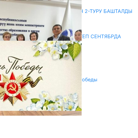
20.07.2026
ЖОЖДОРГО КАБЫЛ АЛУУНУН 2-ТУРУ БАШТАЛДЫ
20.07.2026
Медиа
СУЗАКТА 750 ОРУНДУУ МЕКТЕП СЕНТЯБРДА
ПАЙДАЛАНУУГА БЕРИЛЕТ
07.08.2025
Улуу Жеңиштин жандуу сөзү
29.04.2025
Награды в преддверии Дня Победы
29.04.2025