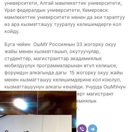
университети, Алтай мамлекеттик университети,
Урал федералдык университети, Кемеровск
мамлекеттик университети менен да эки тараптуу
өз ара кызматташуу тууралуу келишимдерге кол
койду.
Буга чейин ОшМУ Россиянын 33 жогорку окуу
жайы менен кызматташып, окутуучулар,
студенттер, магистранттар академиялык
мобилдүүлүк программаларынан өтүп келишсе,
форумдун алкагында дагы 15 жогорку окуу жайы
менен кызматташуу келишимдерине кол коюлуп,
кызматташуунун алкагы кеңейди. Учурда ОшМУнун
18 студенти, алардын ичинен төрт магистрант
Россиянын ЖОЖдорунда академиялык
мобилдүүлүктөн өтүп жатышат.
Бөлүшүү