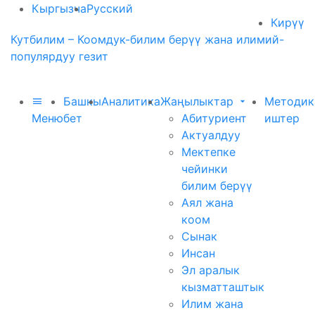
Кыргызча
Русский
Кирүү
Кутбилим – Коомдук-билим берүү жана илимий-
популярдуу гезит
Башкы
Аналитика
Жаңылыктар
Методик
Меню
бет
Абитуриент
иштер
Актуалдуу
Мектепке
чейинки
билим берүү
Аял жана
коом
Сынак
Инсан
Эл аралык
кызматташтык
Илим жана