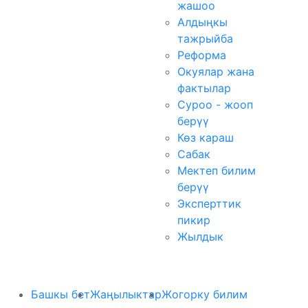
жашоо
Алдыңкы
тажрыйба
Реформа
Окуялар жана
фактылар
Суроо - жооп
берүү
Көз караш
Сабак
Мектеп билим
берүү
Эксперттик
пикир
Жылдык
Башкы бет
Жаңылыктар
Жогорку билим