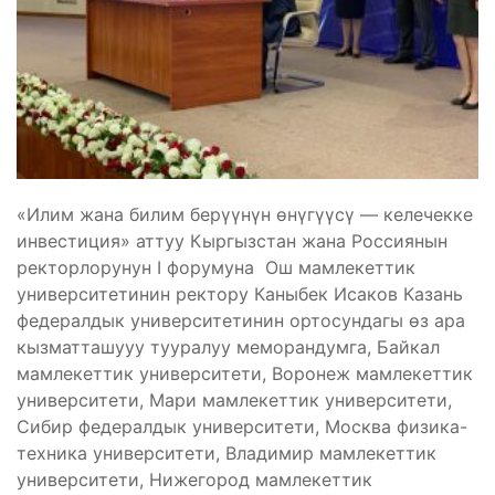
«Илим жана билим берүүнүн өнүгүүсү — келечекке
инвестиция» аттуу Кыргызстан жана Россиянын
ректорлорунун I форумуна Ош мамлекеттик
университетинин ректору Каныбек Исаков Казань
федералдык университетинин ортосундагы өз ара
кызматташууу тууралуу меморандумга, Байкал
мамлекеттик университети, Воронеж мамлекеттик
университети, Мари мамлекеттик университети,
Сибир федералдык университети, Москва физика-
техника университети, Владимир мамлекеттик
университети, Нижегород мамлекеттик