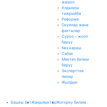
жашоо
Алдыңкы
тажрыйба
Реформа
Окуялар жана
фактылар
Суроо - жооп
берүү
Көз караш
Сабак
Мектеп билим
берүү
Эксперттик
пикир
Жылдык
Башкы бет
Жаңылыктар
Жогорку билим