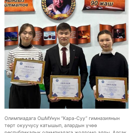
Олимпиадага ОшМУнун “Кара-Суу” гимназиянын
төрт окуучусу катышып, алардын үчөө
республикалык олимпиадага жолдомо алды. Алсак,