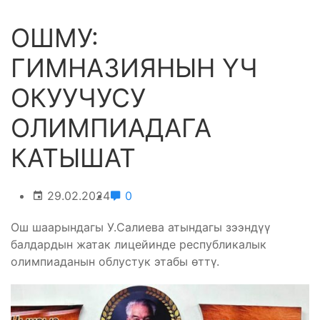
ОШМУ:
ГИМНАЗИЯНЫН ҮЧ
ОКУУЧУСУ
ОЛИМПИАДАГА
КАТЫШАТ
29.02.2024
0
Ош шаарындагы У.Салиева атындагы зээндүү
балдардын жатак лицейинде республикалык
олимпиаданын облустук этабы өттү.