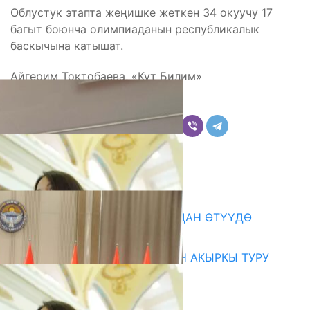
Облустук этапта жеңишке жеткен 34 окуучу 17
багыт боюнча олимпиаданын республикалык
баскычына катышат.
Айгерим Токтобаева, «Кут Билим»
Бөлүшүү
Комментарийлер
Акыркы жаңылыктар
199 ТРЕНЕР МУГАЛИМ ОКУУДАН ӨТҮҮДӨ
10.08.2026
ЖОЖДОРГО КАБЫЛ АЛУУНУН АКЫРКЫ ТУРУ
СТАРТ АЛДЫ
10.08.2026