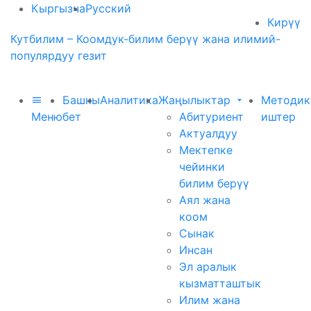
Кыргызча
Русский
Кирүү
Кутбилим – Коомдук-билим берүү жана илимий-
популярдуу гезит
Башкы
Аналитика
Жаңылыктар
Методик
Меню
бет
Абитуриент
иштер
Актуалдуу
Мектепке
чейинки
билим берүү
Аял жана
коом
Сынак
Инсан
Эл аралык
кызматташтык
Илим жана