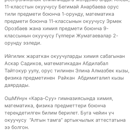
11-класстын окуучусу Бегимай Анарбаева орус
тили предмети боюнча 1-орунду, математика
предмети боюнча 11-классынын окуучусу Эрмек
Орозбаев жана химия предмети боюнча 9-
классынын окуучусу Гүлпери Жуматаевалар 2-
орунду ээледи.
Ийгилик жараткан окуучуларды химия сабагынан
Аскар Садиков, математикадан Абдилабал
Тайтокур уулу, орус тилинен Элина Алмазбек кызы,
физика предметинен Райкан Абдимиталип кызы
даярдады.
ОшМУнун «Кара-Суу» гимназиясында химия,
математика, физика предметтери боюнча
тереңдетилген билим берилет. Буга чейин үч
окуучусу “Алтын тамга” артыкчылык аттестатына
ээ болгон.