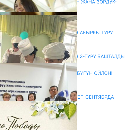
ГЕНДЕРДИК БАСМЫРЛООДОН ЖАНА ЗОРДУК-
ЗОМБУЛУКТАН КОРГОО
07.08.2026
Абитуриент
ЖОЖДОРГО КАБЫЛ АЛУУНУН АКЫРКЫ ТУРУ
СТАРТ АЛДЫ
10.08.2026
ЖОЖДОРГО КАБЫЛ АЛУУНУН 3-ТУРУ БАШТАЛДЫ
27.07.2026
ӨЗҮҢДҮН КЕЛЕЧЕГИҢ ҮЧҮН БҮГҮН ОЙЛОН!
20.07.2026
Медиа
СУЗАКТА 750 ОРУНДУУ МЕКТЕП СЕНТЯБРДА
ПАЙДАЛАНУУГА БЕРИЛЕТ
07.08.2025
Улуу Жеңиштин жандуу сөзү
29.04.2025