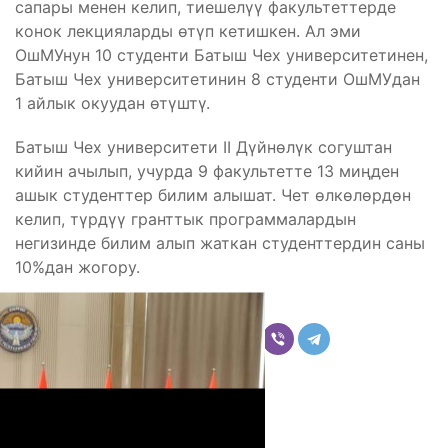
сапары менен келип, тиешелүү факультеттерде
конок лекцияларды өтүп кетишкен. Ал эми
ОшМУнун 10 студенти Батыш Чех университетинен,
Батыш Чех университетинин 8 студенти ОшМУдан
1 айлык окуудан өтүштү.
Батыш Чех университети II Дүйнөлүк согуштан
кийин ачылып, учурда 9 факультетте 13 миңден
ашык студенттер билим алышат. Чет өлкөлөрдөн
келип, түрдүү гранттык программалардын
негизинде билим алып жаткан студенттердин саны
10%дан жогору.
Бөлүшүү
Комментарийлер
Акыркы жаңылыктар