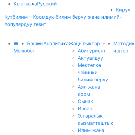
Кыргызча
Русский
Кирүү
Кутбилим – Коомдук-билим берүү жана илимий-
популярдуу гезит
Башкы
Аналитика
Жаңылыктар
Методик
Меню
бет
Абитуриент
иштер
Актуалдуу
Мектепке
чейинки
билим берүү
Аял жана
коом
Сынак
Инсан
Эл аралык
кызматташтык
Илим жана