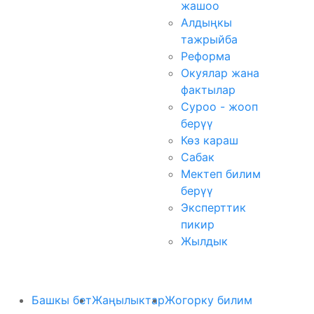
жашоо
Алдыңкы
тажрыйба
Реформа
Окуялар жана
фактылар
Суроо - жооп
берүү
Көз караш
Сабак
Мектеп билим
берүү
Эксперттик
пикир
Жылдык
Башкы бет
Жаңылыктар
Жогорку билим