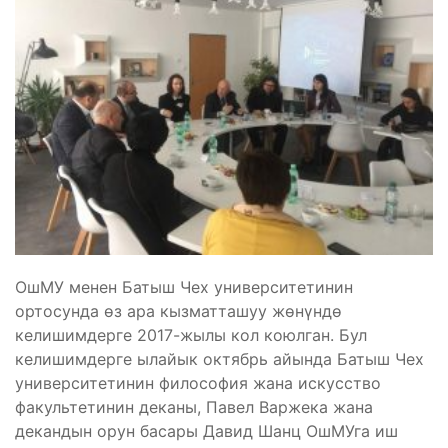
ОшМУ менен Батыш Чех университетинин
ортосунда өз ара кызматташуу жөнүндө
келишимдерге 2017-жылы кол коюлган. Бул
келишимдерге ылайык октябрь айында Батыш Чех
университетинин философия жана искусство
факультетинин деканы, Павел Варжека жана
декандын орун басары Давид Шанц ОшМУга иш