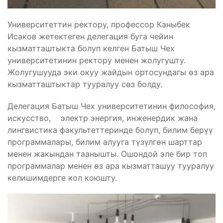
Университеттин ректору, профессор Каныбек
Исаков жетектеген делегация буга чейин
кызматташтыкта болуп келген Батыш Чех
университетинин ректору менен жолугушту.
Жолугушууда эки окуу жайдын ортосундагы өз ара
кызматташтыктар тууралуу сөз болду.
Делегация Батыш Чех университетинин философия,
искусство, электр энергия, инженердик жана
лингвистика факультеттеринде болуп, билим берүү
программалары, билим алууга түзүлгөн шарттар
менен жакындан таанышты. Ошондой эле бир топ
программалар менен өз ара кызматташуу тууралуу
келишимдерге кол коюшту.