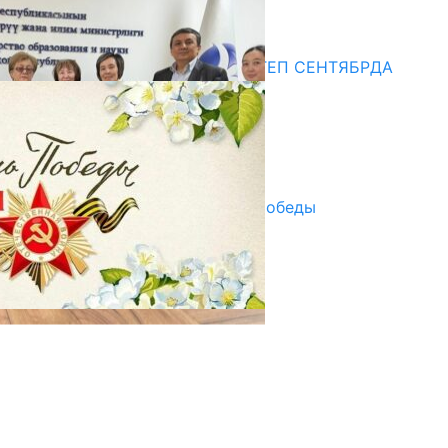
20.07.2026
Медиа
СУЗАКТА 750 ОРУНДУУ МЕКТЕП СЕНТЯБРДА
ПАЙДАЛАНУУГА БЕРИЛЕТ
07.08.2025
Улуу Жеңиштин жандуу сөзү
29.04.2025
Награды в преддверии Дня Победы
29.04.2025