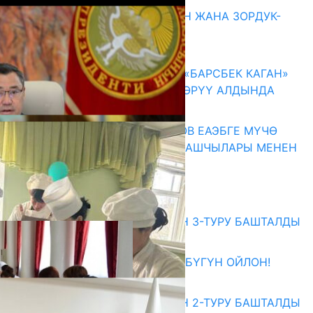
ГЕНДЕРДИК БАСМЫРЛООДОН ЖАНА ЗОРДУК-
ЗОМБУЛУКТАН КОРГОО
07.08.2026
КЫРГЫЗ ТАРЫХЫ ТАСМАДА: «БАРСБЕК КАГАН»
КӨРКӨМ ТАСМАСЫ ЖАРЫК КӨРҮҮ АЛДЫНДА
07.08.2026
ПРЕЗИДЕНТ САДЫР ЖАПАРОВ ЕАЭБГЕ МҮЧӨ
МАМЛЕКЕТТЕРДИН ӨКМӨТ БАШЧЫЛАРЫ МЕНЕН
ЖОЛУГУШТУ
07.08.2026
Абитуриент
ЖОЖДОРГО КАБЫЛ АЛУУНУН 3-ТУРУ БАШТАЛДЫ
27.07.2026
ӨЗҮҢДҮН КЕЛЕЧЕГИҢ ҮЧҮН БҮГҮН ОЙЛОН!
20.07.2026
ЖОЖДОРГО КАБЫЛ АЛУУНУН 2-ТУРУ БАШТАЛДЫ