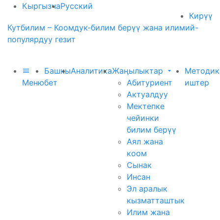
Кыргызча
Русский
Кирүү
Кутбилим – Коомдук-билим берүү жана илимий-
популярдуу гезит
Башкы
Аналитика
Жаңылыктар
Методик
Меню
бет
Абитуриент
иштер
Актуалдуу
Мектепке
чейинки
билим берүү
Аял жана
коом
Сынак
Инсан
Эл аралык
кызматташтык
Илим жана