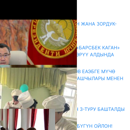
Акыркы жаңылыктар
ГЕНДЕРДИК БАСМЫРЛООДОН ЖАНА ЗОРДУК-
ЗОМБУЛУКТАН КОРГОО
07.08.2026
КЫРГЫЗ ТАРЫХЫ ТАСМАДА: «БАРСБЕК КАГАН»
КӨРКӨМ ТАСМАСЫ ЖАРЫК КӨРҮҮ АЛДЫНДА
07.08.2026
ПРЕЗИДЕНТ САДЫР ЖАПАРОВ ЕАЭБГЕ МҮЧӨ
МАМЛЕКЕТТЕРДИН ӨКМӨТ БАШЧЫЛАРЫ МЕНЕН
ЖОЛУГУШТУ
07.08.2026
Абитуриент
ЖОЖДОРГО КАБЫЛ АЛУУНУН 3-ТУРУ БАШТАЛДЫ
27.07.2026
ӨЗҮҢДҮН КЕЛЕЧЕГИҢ ҮЧҮН БҮГҮН ОЙЛОН!