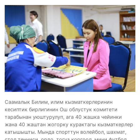
Саамалык Билим, илим кызматкерлеринин
кесиптик бирлигинин Ош облустук комитети
тарабынан уюштурулуп, ага 40 жашка чейинки
жана 40 жаштан жогорку курактагы кызматкерлер
катышышты. Мында спорттун волейбол, шахмат,
стол тенниси, ордо, тогуз коргоол, мини футбол