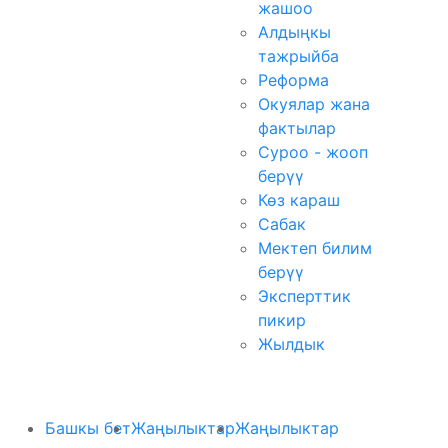
жашоо
Алдыңкы
тажрыйба
Реформа
Окуялар жана
фактылар
Суроо - жооп
берүү
Көз караш
Сабак
Мектеп билим
берүү
Эксперттик
пикир
Жылдык
Башкы бет
Жаңылыктар
Жаңылыктар