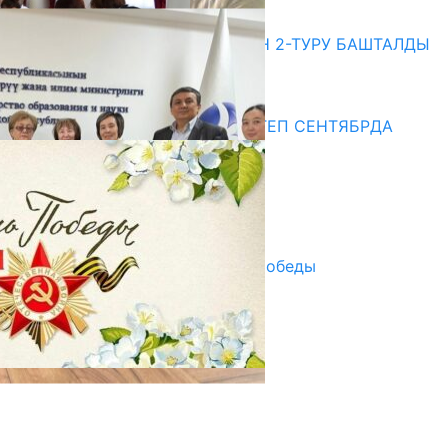
20.07.2026
ЖОЖДОРГО КАБЫЛ АЛУУНУН 2-ТУРУ БАШТАЛДЫ
20.07.2026
Медиа
СУЗАКТА 750 ОРУНДУУ МЕКТЕП СЕНТЯБРДА
ПАЙДАЛАНУУГА БЕРИЛЕТ
07.08.2025
Улуу Жеңиштин жандуу сөзү
29.04.2025
Награды в преддверии Дня Победы
29.04.2025