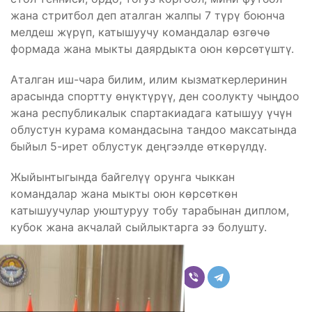
жана стритбол деп аталган жалпы 7 түрү боюнча
мелдеш жүрүп, катышуучу командалар өзгөчө
формада жана мыкты даярдыкта оюн көрсөтүштү.
Аталган иш-чара билим, илим кызматкерлеринин
арасында спортту өнүктүрүү, ден соолукту чыңдоо
жана республикалык спартакиадага катышуу үчүн
облустун курама командасына тандоо максатында
быйыл 5-ирет облустук деңгээлде өткөрүлдү.
Жыйынтыгында байгелүү орунга чыккан
командалар жана мыкты оюн көрсөткөн
катышуучулар уюштуруу тобу тарабынан диплом,
кубок жана акчалай сыйлыктарга ээ болушту.
Бөлүшүү
Комментарийлер