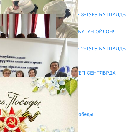
Абитуриент
ЖОЖДОРГО КАБЫЛ АЛУУНУН 3-ТУРУ БАШТАЛДЫ
27.07.2026
ӨЗҮҢДҮН КЕЛЕЧЕГИҢ ҮЧҮН БҮГҮН ОЙЛОН!
20.07.2026
ЖОЖДОРГО КАБЫЛ АЛУУНУН 2-ТУРУ БАШТАЛДЫ
20.07.2026
Медиа
СУЗАКТА 750 ОРУНДУУ МЕКТЕП СЕНТЯБРДА
ПАЙДАЛАНУУГА БЕРИЛЕТ
07.08.2025
Улуу Жеңиштин жандуу сөзү
29.04.2025
Награды в преддверии Дня Победы
29.04.2025