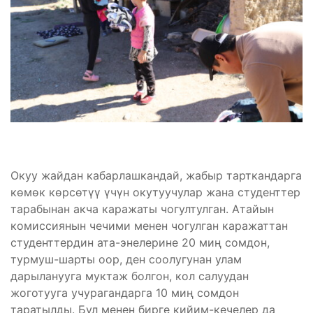
Окуу жайдан кабарлашкандай, жабыр тарткандарга
көмөк көрсөтүү үчүн окутуучулар жана студенттер
тарабынан акча каражаты чогултулган. Атайын
комиссиянын чечими менен чогулган каражаттан
студенттердин ата-энелерине 20 миң сомдон,
турмуш-шарты оор, ден соолугунан улам
дарыланууга муктаж болгон, кол салуудан
жоготууга учурагандарга 10 миң сомдон
таратылды. Бул менен бирге кийим-кечелер да