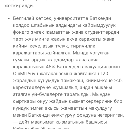
жеткирилди.
Белгилей кетсек, университетте Баткенди
колдоо штабынын алдындагы кайрымдуулук
фондго эмгек жамааттан жана студенттерден
төрт жүз миңге жакын акча каражаты жана
кийим-кече, азык-түлүк, тиричилик
каражаттары жыйналган. Мында чогулган
гуманитардык жардамдар жана акча
каражатынын 45% Баткенден эвакуацияланып
ОшМПУнун жатаканасына жайгашкан 120
жарандын күнүмдүк тамак-аш, кийим-кече ж.б.
керектөөлөрүнө жумшалып, андан ашканы
аталган үй-бүлөлөргө таратылды. Мындан
сырткары окуу жайдын кызматкерлеринин бир
күндүк эмгек акысы жамааттын макулдугу
менен Баткенди өнүктүрүү фондуна чегерилген,
— дейт маалымат кызматынын башчысы
Кубанычбек Жылкычыев.