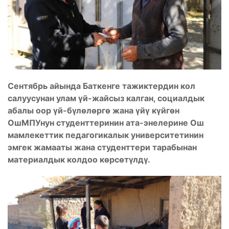
Сентябрь айында Баткенге тажиктердин кол
салуусунан улам үй-жайсыз калган, социалдык
абалы оор үй-бүлөлөргө жана үйү күйгөн
ОшМПУнун студенттеринин ата-энелерине Ош
мамлекеттик педагогикалык университетинин
эмгек жамааты жана студенттери тарабынан
материалдык колдоо көрсөтүлдү.