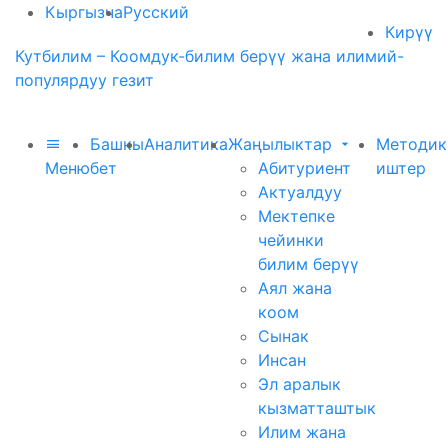
Кыргызча
Русский
Кирүү
Кутбилим – Коомдук-билим берүү жана илимий-
популярдуу гезит
Башкы
Аналитика
Жаңылыктар
Методик
Меню
бет
Абитуриент
иштер
Актуалдуу
Мектепке
чейинки
билим берүү
Аял жана
коом
Сынак
Инсан
Эл аралык
кызматташтык
Илим жана