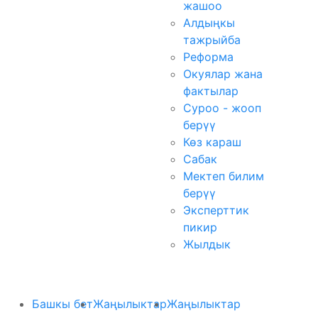
жашоо
Алдыңкы
тажрыйба
Реформа
Окуялар жана
фактылар
Суроо - жооп
берүү
Көз караш
Сабак
Мектеп билим
берүү
Эксперттик
пикир
Жылдык
Башкы бет
Жаңылыктар
Жаңылыктар