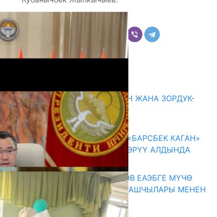
Бөлүшүү
Комментарийлер
Акыркы жаңылыктар
ГЕНДЕРДИК БАСМЫРЛООДОН ЖАНА ЗОРДУК-
ЗОМБУЛУКТАН КОРГОО
07.08.2026
КЫРГЫЗ ТАРЫХЫ ТАСМАДА: «БАРСБЕК КАГАН»
КӨРКӨМ ТАСМАСЫ ЖАРЫК КӨРҮҮ АЛДЫНДА
07.08.2026
ПРЕЗИДЕНТ САДЫР ЖАПАРОВ ЕАЭБГЕ МҮЧӨ
МАМЛЕКЕТТЕРДИН ӨКМӨТ БАШЧЫЛАРЫ МЕНЕН
ЖОЛУГУШТУ
07.08.2026