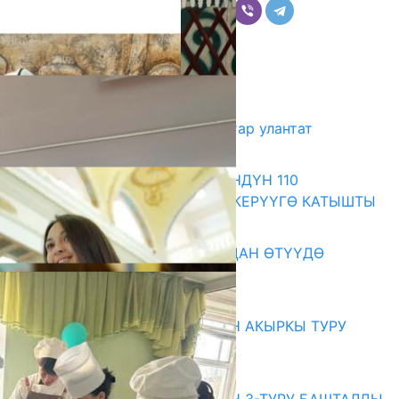
Комментарийлер
Акыркы жаңылыктар
Кыргыз-өзбек достугун жаштар улантат
10.08.2026
МАМЛЕКЕТТИК КАТЧЫ ҮРКҮНДҮН 110
ЖЫЛДЫГЫНА АРНАЛГАН ЭСКЕРҮҮГӨ КАТЫШТЫ
10.08.2026
199 ТРЕНЕР МУГАЛИМ ОКУУДАН ӨТҮҮДӨ
10.08.2026
Абитуриент
ЖОЖДОРГО КАБЫЛ АЛУУНУН АКЫРКЫ ТУРУ
СТАРТ АЛДЫ
10.08.2026