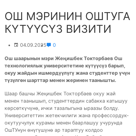
ОШ МЭРИНИН ОШТУГА
КҮТҮҮСҮЗ ВИЗИТИ
04.09.2025
0
Ош шаарынын мэри Жеңишбек Токторбаев Ош
технологиялык университетине күтүүсүз барып,
окуу жайдын ишмердүүлүгү жана студенттер үчүн
түзүлгөн шарттар менен жеринен таанышты.
Шаар башчы Жеңишбек Токторбаев окуу жай
менен таанышып, студенттердин сабакка катышуу
көрсөткүчүнө, ички тазалыгына ыраазы болду.
Университеттин жетекчилиги жана профессордук-
окутуучулук курамы менен баарлашуу учурунда
ОшТУнун өнүгүшүнө ар тараптуу колдоо