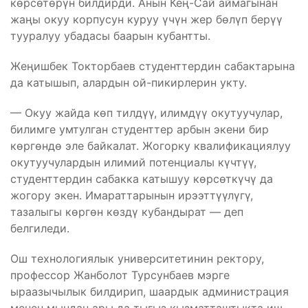
көрсөтөрүн билдирди. Анын Кең-Сай аймагынан
жаңы окуу корпусун куруу үчүн жер бөлүп берүү
тууралуу убадасы баарын кубантты.
Жеңишбек Токторбаев студенттердин сабактарына
да катышып, алардын ой-пикирлерин укту.
— Окуу жайда көп тилдүү, илимдүү окутуучулар,
билимге умтулган студенттер арбын экени бир
көргөндө эле байкалат. Жогорку квалификациялуу
окутуучулардын илимий потенциалы күчтүү,
студенттердин сабакка катышуу көрсөткүчү да
жогору экен. Имараттарынын ирээттүүлүгү,
тазалыгы көргөн көздү кубандырат — деп
белгиледи.
Ош технологиялык университетинин ректору,
профессор Жанболот Турсунбаев мэрге
ыраазычылык билдирип, шаардык администрация