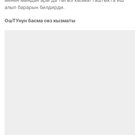
менен мындан ары да тыгыз кызматташтыкта иш
алып барарын билдирди.
ОшТУнун басма сөз кызматы