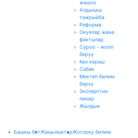
жашоо
Алдыңкы
тажрыйба
Реформа
Окуялар жана
фактылар
Суроо - жооп
берүү
Көз караш
Сабак
Мектеп билим
берүү
Эксперттик
пикир
Жылдык
Башкы бет
Жаңылыктар
Жогорку билим