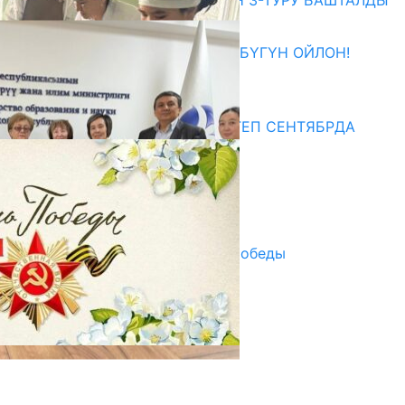
ЖОЖДОРГО КАБЫЛ АЛУУНУН 3-ТУРУ БАШТАЛДЫ
27.07.2026
ӨЗҮҢДҮН КЕЛЕЧЕГИҢ ҮЧҮН БҮГҮН ОЙЛОН!
20.07.2026
Медиа
СУЗАКТА 750 ОРУНДУУ МЕКТЕП СЕНТЯБРДА
ПАЙДАЛАНУУГА БЕРИЛЕТ
07.08.2025
Улуу Жеңиштин жандуу сөзү
29.04.2025
Награды в преддверии Дня Победы
29.04.2025