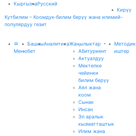
Кыргызча
Русский
Кирүү
Кутбилим – Коомдук-билим берүү жана илимий-
популярдуу гезит
Башкы
Аналитика
Жаңылыктар
Методик
Меню
бет
Абитуриент
иштер
Актуалдуу
Мектепке
чейинки
билим берүү
Аял жана
коом
Сынак
Инсан
Эл аралык
кызматташтык
Илим жана