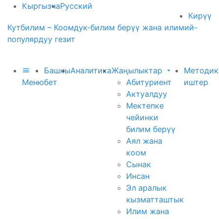
Кыргызча
Русский
Кирүү
Кутбилим – Коомдук-билим берүү жана илимий-
популярдуу гезит
Башкы
Аналитика
Жаңылыктар
Методик
Меню
бет
Абитуриент
иштер
Актуалдуу
Мектепке
чейинки
билим берүү
Аял жана
коом
Сынак
Инсан
Эл аралык
кызматташтык
Илим жана