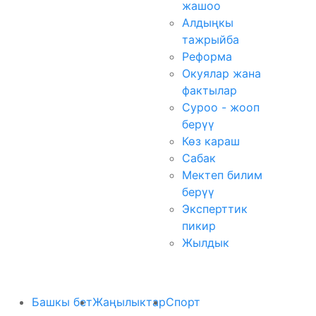
жашоо
Алдыңкы
тажрыйба
Реформа
Окуялар жана
фактылар
Суроо - жооп
берүү
Көз караш
Сабак
Мектеп билим
берүү
Эксперттик
пикир
Жылдык
Башкы бет
Жаңылыктар
Спорт