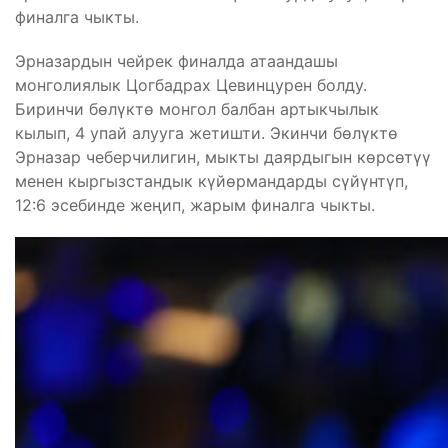
финалга чыкты.
Эрназардын чейрек финалда атаандашы
монголиялык Цогбадрах Цевинцурен болду.
Биринчи бөлүктө монгол балбан артыкчылык
кылып, 4 упай алууга жетишти. Экинчи бөлүктө
Эрназар чеберчилигин, мыкты даярдыгын көрсөтүү
менен кыргызстандык күйөрмандарды сүйүнтүп,
12:6 эсебинде жеңип, жарым финалга чыкты.