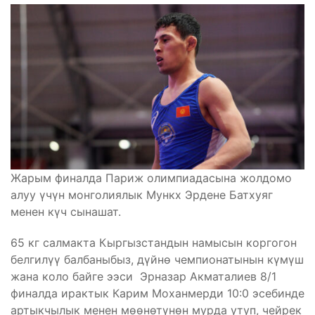
Жарым финалда Париж олимпиадасына жолдомо
алуу үчүн монголиялык Мункх Эрдене Батхуяг
менен күч сынашат.
65 кг салмакта Кыргызстандын намысын коргогон
белгилүү балбаныбыз, дүйнө чемпионатынын күмүш
жана коло байге ээси Эрназар Акматалиев 8/1
финалда ирактык Карим Моханмерди 10:0 эсебинде
артыкчылык менен мөөнөтүнөн мурда утуп, чейрек