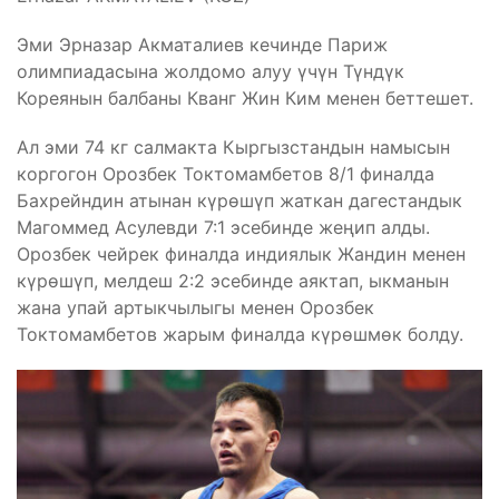
Эми Эрназар Акматалиев кечинде Париж
олимпиадасына жолдомо алуу үчүн Түндүк
Кореянын балбаны Кванг Жин Ким менен беттешет.
Ал эми 74 кг салмакта Кыргызстандын намысын
коргогон Орозбек Токтомамбетов 8/1 финалда
Бахрейндин атынан күрөшүп жаткан дагестандык
Магоммед Асулевди 7:1 эсебинде жеңип алды.
Орозбек чейрек финалда индиялык Жандин менен
күрөшүп, мелдеш 2:2 эсебинде аяктап, ыкманын
жана упай артыкчылыгы менен Орозбек
Токтомамбетов жарым финалда күрөшмөк болду.