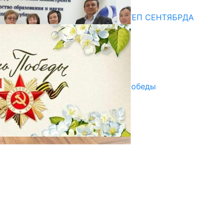
Медиа
СУЗАКТА 750 ОРУНДУУ МЕКТЕП СЕНТЯБРДА
ПАЙДАЛАНУУГА БЕРИЛЕТ
07.08.2025
Улуу Жеңиштин жандуу сөзү
29.04.2025
Награды в преддверии Дня Победы
29.04.2025