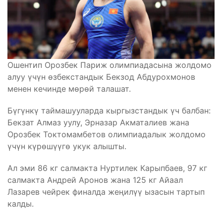
Ошентип Орозбек Париж олимпиадасына жолдомо
алуу үчүн өзбекстандык Бекзод Абдурохмонов
менен кечинде мөрөй талашат.
Бүгүнкү таймашууларда кыргызстандык үч балбан:
Бекзат Алмаз уулу, Эрназар Акматалиев жана
Орозбек Токтомамбетов олимпиадалык жолдомо
үчүн күрөшүүгө укук алышты.
Ал эми 86 кг салмакта Нуртилек Карыпбаев, 97 кг
салмакта Андрей Аронов жана 125 кг Айаал
Лазарев чейрек финалда жеңилүү ызасын тартып
калды.