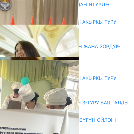
199 ТРЕНЕР МУГАЛИМ ОКУУДАН ӨТҮҮДӨ
10.08.2026
ЖОЖДОРГО КАБЫЛ АЛУУНУН АКЫРКЫ ТУРУ
СТАРТ АЛДЫ
10.08.2026
ГЕНДЕРДИК БАСМЫРЛООДОН ЖАНА ЗОРДУК-
ЗОМБУЛУКТАН КОРГОО
07.08.2026
Абитуриент
ЖОЖДОРГО КАБЫЛ АЛУУНУН АКЫРКЫ ТУРУ
СТАРТ АЛДЫ
10.08.2026
ЖОЖДОРГО КАБЫЛ АЛУУНУН 3-ТУРУ БАШТАЛДЫ
27.07.2026
ӨЗҮҢДҮН КЕЛЕЧЕГИҢ ҮЧҮН БҮГҮН ОЙЛОН!
20.07.2026