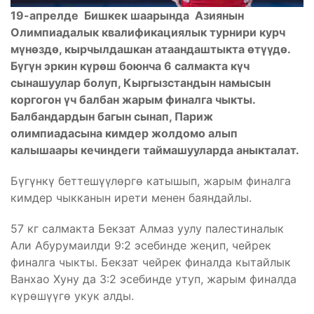
19-апрелде Бишкек шаарында Азиянын
Олимпиадалык квалификациялык турнири курч
мүнөздө, кырчылдашкан атаандаштыкта өтүүдө.
Бүгүн эркин күрөш боюнча 6 салмакта күч
сынашуулар болуп, Кыргызстандын намысын
коргогон үч балбан жарым финалга чыкты.
Балбандардын багын сынап, Париж
олимпиадасына кимдер жолдомо алып
калышаары кечиндеги таймашууларда аныкталат.
Бүгүнкү беттешүүлөргө катышып, жарым финалга
кимдер чыкканын ирети менен баяндайлы.
57 кг салмакта Бекзат Алмаз уулу палестиналык
Али Абурумаилди 9:2 эсебинде жеңип, чейрек
финалга чыкты. Бекзат чейрек финалда кытайлык
Ванхао Хуну да 3:2 эсебинде утуп, жарым финалда
күрөшүүгө укук алды.