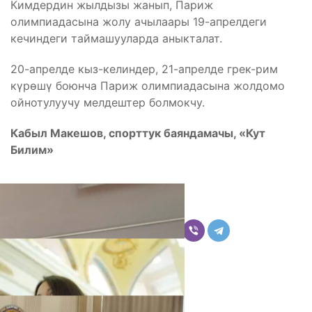
Кимдердин жылдызы жанып, Париж
олимпиадасына жолу ачылаары 19-апрелдеги
кечиндеги таймашууларда аныкталат.
20-апрелде кыз-келиндер, 21-апрелде грек-рим
күрөшү боюнча Париж олимпиадасына жолдомо
ойнотулуучу мелдештер болмокчу.
Кабыл Макешов,
спорттук баяндамачы, «Кут
Билим»
Бөлүшүү
Комментарийлер
Акыркы жаңылыктар