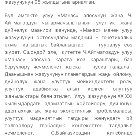
жазуучунун 95 жылдыгына арналган.
Бул эмгекте улуу «Манас» эпосунун жана Ч.
Айтматовдун чыгармачылыгынын улуттук жана
дүйнөлүк мааниси жөнүндө, «Манас» менен улуу
жазуучунун ортосундагы маданий – генетикалык
өтмө- катыштык байланыштар тууралуу сөз
жүрөт. Ошондой эле, китепте Ч.Айтматовдун улуу
«Манас» эпосуна карата көз караштары, баа
берүүлөрү чечмеленет, кыска — нуска талдалат.
Даанышман жазуучунун планетардык жаңы ойлому,
дүйнөлүк жана улуттук мейкиндиктеги ролу,
улуттук адабиятка алып келген олуттуу
жаңылыктары баян этилет. Улуу жазуучунун XX-XXI
кылымдардагы адамзаттын көйгөйлөрү, дүйнөнүн
адеп-ахлактык жана экологиялык проблемалары,
улуттук маданияттын тагдыры жөнүндөгү ой
толгоолору глобалдык контексттен талдалып
чечмеленет. С.Байгазиевдин китебинде