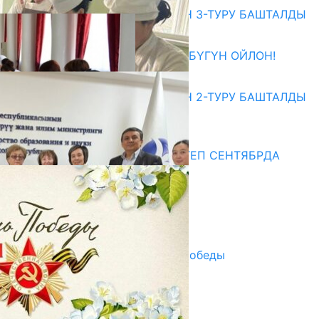
ЖОЖДОРГО КАБЫЛ АЛУУНУН 3-ТУРУ БАШТАЛДЫ
27.07.2026
ӨЗҮҢДҮН КЕЛЕЧЕГИҢ ҮЧҮН БҮГҮН ОЙЛОН!
20.07.2026
ЖОЖДОРГО КАБЫЛ АЛУУНУН 2-ТУРУ БАШТАЛДЫ
20.07.2026
Медиа
СУЗАКТА 750 ОРУНДУУ МЕКТЕП СЕНТЯБРДА
ПАЙДАЛАНУУГА БЕРИЛЕТ
07.08.2025
Улуу Жеңиштин жандуу сөзү
29.04.2025
Награды в преддверии Дня Победы
29.04.2025