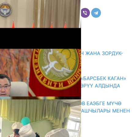
Бөлүшүү
Комментарийлер
Акыркы жаңылыктар
ГЕНДЕРДИК БАСМЫРЛООДОН ЖАНА ЗОРДУК-
ЗОМБУЛУКТАН КОРГОО
07.08.2026
КЫРГЫЗ ТАРЫХЫ ТАСМАДА: «БАРСБЕК КАГАН»
КӨРКӨМ ТАСМАСЫ ЖАРЫК КӨРҮҮ АЛДЫНДА
07.08.2026
ПРЕЗИДЕНТ САДЫР ЖАПАРОВ ЕАЭБГЕ МҮЧӨ
МАМЛЕКЕТТЕРДИН ӨКМӨТ БАШЧЫЛАРЫ МЕНЕН
ЖОЛУГУШТУ
07.08.2026
Абитуриент