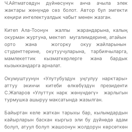
Ч.Айтматовдун дүйнөсүнүн анча ачыла элек
жактары жөнүндө сөз болот. Автор бул эмгекти
кеңири интелектуалдык чабыт менен жазган.
Китеп Ала-Тоонун жалпы жарандарына, калың
окурман журтуна, мектеп мугалимдерине, атайын
орто жана жогорку окуу жайларынын
студенттерине, окутуучуларына, тарбиячыларга,
мамлекеттик кызматкерлерге жана бардык
кызыккандарга арналат.
Окумуштуунун «Улутубуздун уңгулуу нарктары»
аттуу экинчи китеби өлкөбүздүн президенти
С.Жапаров «Улуттук нарк жөнүндөгү» жарлыгын
турмушка ашыруу максатында жазылган.
Байыртан келе жаткан тарыхы бар, кылымдардын
кайырларын баскан кыргыз эли бу дүйнөдө адам
болуп, атуул болуп жашоонун жолдорун көрсөткөн