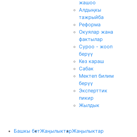
жашоо
Алдыңкы
тажрыйба
Реформа
Окуялар жана
фактылар
Суроо - жооп
берүү
Көз караш
Сабак
Мектеп билим
берүү
Эксперттик
пикир
Жылдык
Башкы бет
Жаңылыктар
Жаңылыктар