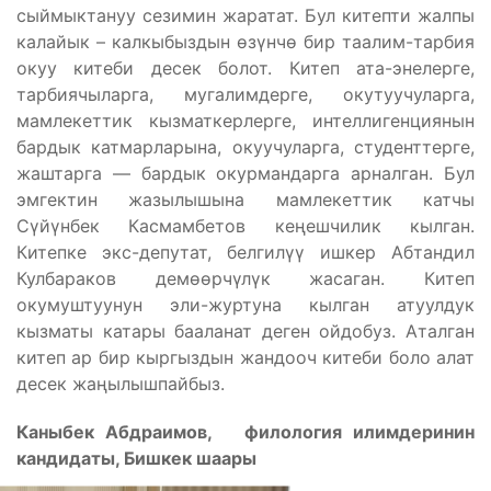
сыймыктануу сезимин жаратат. Бул китепти жалпы
калайык – калкыбыздын өзүнчө бир таалим-тарбия
окуу китеби десек болот. Китеп ата-энелерге,
тарбиячыларга, мугалимдерге, окутуучуларга,
мамлекеттик кызматкерлерге, интеллигенциянын
бардык катмарларына, окуучуларга, студенттерге,
жаштарга — бардык окурмандарга арналган. Бул
эмгектин жазылышына мамлекеттик катчы
Сүйүнбек Касмамбетов кеңешчилик кылган.
Китепке экс-депутат, белгилүү ишкер Абтандил
Кулбараков демөөрчүлүк жасаган. Китеп
окумуштуунун эли-журтуна кылган атуулдук
кызматы катары бааланат деген ойдобуз. Аталган
китеп ар бир кыргыздын жандооч китеби боло алат
десек жаңылышпайбыз.
Каныбек Абдраимов, филология илимдеринин
кандидаты, Бишкек шаары