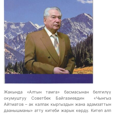
Жакында «Алтын тамга» басмасынан белгилүү
окумуштуу Советбек Байгазиевдин «Чынгыз
Айтматов – ак калпак кыргыздын жана адамзаттын
даанышманы» атту китеби жарык көрдү. Китеп алп