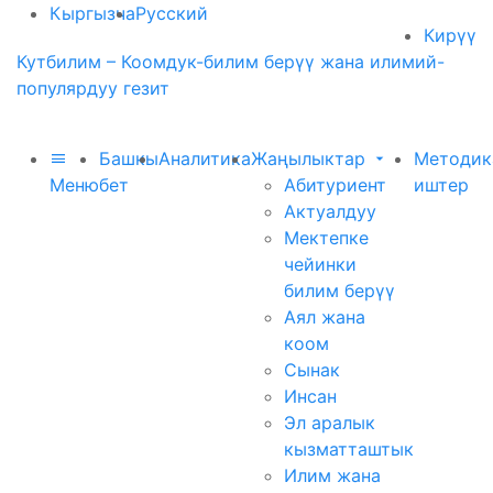
Кыргызча
Русский
Кирүү
Кутбилим – Коомдук-билим берүү жана илимий-
популярдуу гезит
Башкы
Аналитика
Жаңылыктар
Методик
Меню
бет
Абитуриент
иштер
Актуалдуу
Мектепке
чейинки
билим берүү
Аял жана
коом
Сынак
Инсан
Эл аралык
кызматташтык
Илим жана