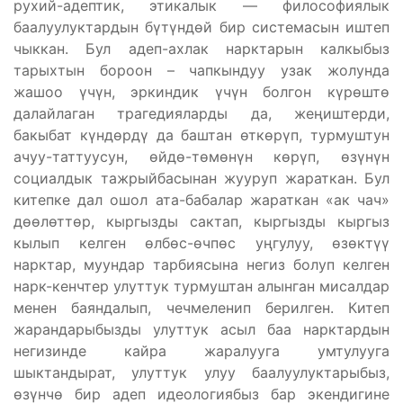
рухий-адептик, этикалык — философиялык
баалуулуктардын бүтүндөй бир системасын иштеп
чыккан. Бул адеп-ахлак нарктарын калкыбыз
тарыхтын бороон – чапкындуу узак жолунда
жашоо үчүн, эркиндик үчүн болгон күрөштө
далайлаган трагедияларды да, жеңиштерди,
бакыбат күндөрдү да баштан өткөрүп, турмуштун
ачуу-таттуусун, өйдө-төмөнүн көрүп, өзүнүн
социалдык тажрыйбасынан жууруп жараткан. Бул
китепке дал ошол ата-бабалар жараткан «ак чач»
дөөлөттөр, кыргызды сактап, кыргызды кыргыз
кылып келген өлбөс-өчпөс уңгулуу, өзөктүү
нарктар, муундар тарбиясына негиз болуп келген
нарк-кенчтер улуттук турмуштан алынган мисалдар
менен баяндалып, чечмеленип берилген. Китеп
жарандарыбызды улуттук асыл баа нарктардын
негизинде кайра жаралууга умтулууга
шыктандырат, улуттук улуу баалуулуктарыбыз,
өзүнчө бир адеп идеологиябыз бар экендигине