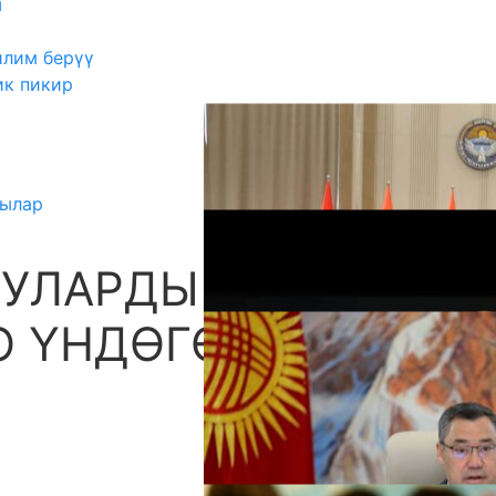
ш
илим берүү
ик пикир
тылар
ЧУЛАРДЫ ТУУРА
А
О ҮНДӨГӨН