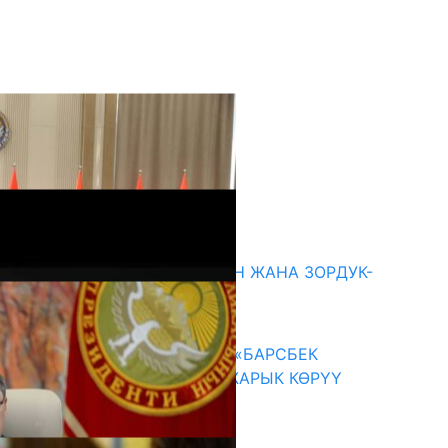
кыркы жаңылыктар
ГЕНДЕРДИК БАСМЫРЛООДОН ЖАНА ЗОРДУК-
ЗОМБУЛУКТАН КОРГОО
07.08.2026
КЫРГЫЗ ТАРЫХЫ ТАСМАДА: «БАРСБЕК
КАГАН» КӨРКӨМ ТАСМАСЫ ЖАРЫК КӨРҮҮ
АЛДЫНДА
07.08.2026