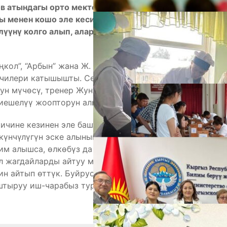
в атындагы орто мектебинин базасында 11-
ны менен кошо эле кесип тандоодогу көйгөйлөр
үүнү колго алып, аларга “Кесип тандоо эмне үчүн
А
ңкол”, “Арбын” жана Ж. Нышанов атындагы орто
екчилери катышышты. Семинардын жүрүшүндө
ун мүчөсү, тренер Жунус Каримовдун бир топ
тиешелүү жоопторун алышты.
кичине кезинен эле башталса натыйжалуу болмок.
үнчүлүгүн эске алынышы керек. Кесипти туура
им алышса, өлкөбүз да кесипкөй адистерге бай
л жагдайларды айтуу менен, алардын азыркы заман
ин айтып өттүк. Буйруса алдыда аларды атайын
М
тыруу иш-чарабыз турат”, — деди Ж. Каримов.