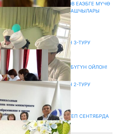
ПРЕЗИДЕНТ САДЫР ЖАПАРОВ ЕАЭБГЕ МҮЧӨ
МАМЛЕКЕТТЕРДИН ӨКМӨТ БАШЧЫЛАРЫ
МЕНЕН ЖОЛУГУШТУ
07.08.2026
битуриент
ЖОЖДОРГО КАБЫЛ АЛУУНУН 3-ТУРУ
БАШТАЛДЫ
27.07.2026
ӨЗҮҢДҮН КЕЛЕЧЕГИҢ ҮЧҮН БҮГҮН ОЙЛОН!
20.07.2026
ЖОЖДОРГО КАБЫЛ АЛУУНУН 2-ТУРУ
БАШТАЛДЫ
20.07.2026
едиа
СУЗАКТА 750 ОРУНДУУ МЕКТЕП СЕНТЯБРДА
ПАЙДАЛАНУУГА БЕРИЛЕТ
07.08.2025