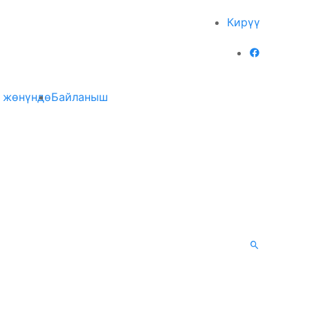
Кирүү
 жөнүндө
Байланыш