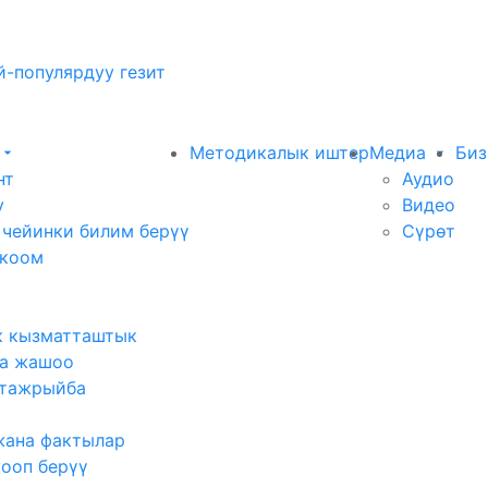
-популярдуу гезит
Методикалык иштер
Медиа
Биз
нт
Аудио
у
Видео
 чейинки билим берүү
Сүрөт
 коом
к кызматташтык
а жашоо
тажрыйба
жана фактылар
жооп берүү