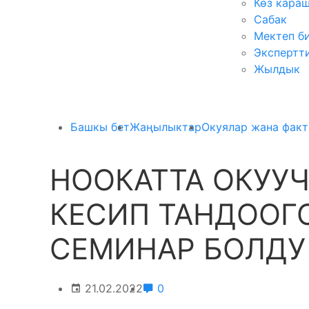
Көз кара
Сабак
Мектеп б
Экспертт
Жылдык
Башкы бет
Жаңылыктар
Окуялар жана фак
НООКАТТА ОКУУ
КЕСИП ТАНДООГ
СЕМИНАР БОЛДУ
21.02.2022
0