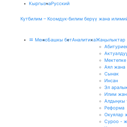
Кыргызча
Русский
Кутбилим – Коомдук-билим берүү жана илимий
Меню
Башкы бет
Аналитика
Жаңылыктар
Абитурие
Актуалду
Мектепке
Аял жана
Сынак
Инсан
Эл аралы
Илим жан
Алдыңкы 
Реформа
Окуялар 
Суроо - 