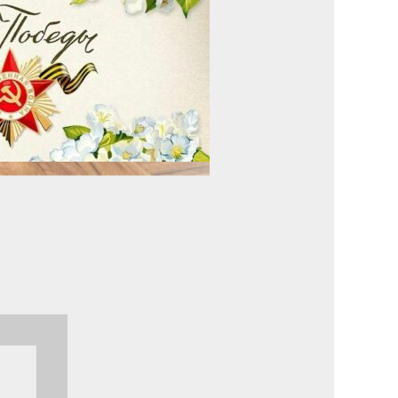
Улуу Жеңиштин жандуу сөзү
29.04.2025
Награды в преддверии Дня Победы
29.04.2025