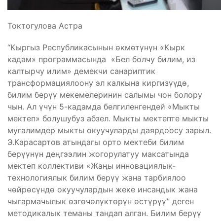
Токтогулова Астра
“Кыргыз Республикасынын ѳкмѳтүнүн «Кырк
кадам» программасында «Бел болчу билим, из
калтырчу илим» демекчи санариптик
трансформациялоону эл калкына киргизүүдѳ,
билим берүү мекемелеринин салымы чон болору
чын. Ал үчүн 5-кадамда белгиленгендей «Мыкты
мектеп» болушубуз абзел. Мыкты мектепте мыкты
мугалимдер мыкты окуучуларды даярдоосу зарыл.
Э.Карасартов атындагы орто мектеби билим
берүүнүн деңгээлин жогорулатуу максатында
мектеп коллективи «Жаңы инновациялык-
технологиялык билим берүү жана тарбиялоо
чөйрөсүндө окуучулардын жеке инсандык жана
чыгармачылык өзгөчөлүктөрүн өстүрүү” деген
методикалык теманы тандап алган. Билим берүү