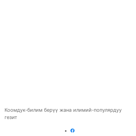
Коомдук-билим берүү жана илимий-популярдуу
гезит