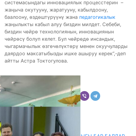
системасындагы инновациялык процесстерин –
жаңыча окутууну, жаратууну, кабылдоону,
баалоону, өздөштүрүүнү жана
педагогикалык
жаңылыкты кабыл алуу биздин милдет. Себеби,
биздин чѳйрѳ технологиянын, инновациянын
чѳйрѳсү болуп келет. Бул чѳйрѳдѳ инсандык,
чыгармачылык ѳзгѳчѳлүктѳрү менен окуучуларды
даярдоо максатыбызды ишке ашыруу керек”,-деп
айтты Астра Токтогулова.
Бөлүшүү
Комментарийлер
Акыркы жаңылыктар