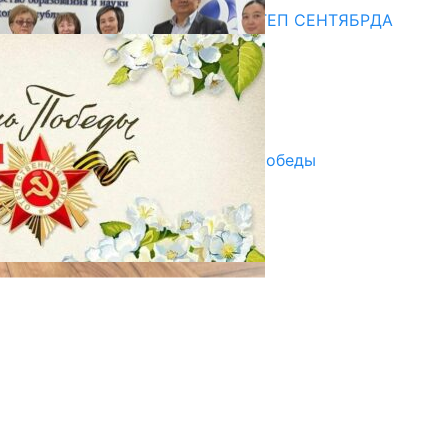
СУЗАКТА 750 ОРУНДУУ МЕКТЕП СЕНТЯБРДА
ПАЙДАЛАНУУГА БЕРИЛЕТ
07.08.2025
Улуу Жеңиштин жандуу сөзү
29.04.2025
Награды в преддверии Дня Победы
29.04.2025