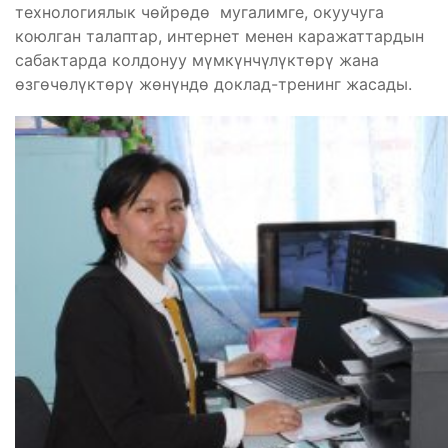
технологиялык чѳйрѳдѳ мугалимге, окуучуга
коюлган талаптар, интернет менен каражаттардын
сабактарда колдонуу мүмкүнчүлүктѳрү жана
ѳзгѳчѳлүктѳрү жѳнүндѳ доклад-тренинг жасады.