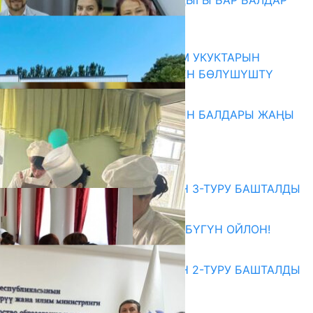
СҮЛҮКТҮ: ӨЗГӨЧӨ МУКТАЖДЫГЫ БАР БАЛДАР
ҮЧҮН БОРБОР АЧЫЛДЫ
06.08.2026
КЫРГЫЗ ЭКСПЕРТТЕРИ АДАМ УКУКТАРЫН
ОКУТУУ ТАЖРЫЙБАСЫ МЕНЕН БӨЛҮШҮШТҮ
06.08.2026
ОШ: САВАЙ-АРЫК АЙЫЛЫНЫН БАЛДАРЫ ЖАҢЫ
БАЛА БАКЧАГА БАРАТ
06.08.2026
Абитуриент
ЖОЖДОРГО КАБЫЛ АЛУУНУН 3-ТУРУ БАШТАЛДЫ
27.07.2026
ӨЗҮҢДҮН КЕЛЕЧЕГИҢ ҮЧҮН БҮГҮН ОЙЛОН!
20.07.2026
ЖОЖДОРГО КАБЫЛ АЛУУНУН 2-ТУРУ БАШТАЛДЫ
20.07.2026
Медиа