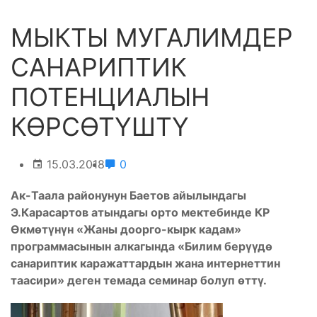
МЫКТЫ МУГАЛИМДЕР
САНАРИПТИК
ПОТЕНЦИАЛЫН
КӨРСӨТҮШТҮ
15.03.2018
0
Ак-Таала районунун Баетов айылындагы
Э.Карасартов атындагы орто мектебинде КР
Ѳкмѳтүнүн «Жаны доорго-кырк кадам»
программасынын алкагында «Билим берүүдѳ
санариптик каражаттардын жана интернеттин
таасири» деген темада семинар болуп ѳттү.