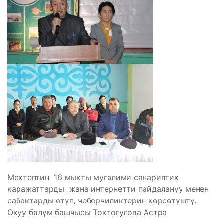
Мектептин 16 мыкты мугалими санариптик
каражаттарды жана интернетти пайдалануу менен
сабактарды ѳтүп, чеберчиликтерин кѳрсѳтүштү.
Окуу бѳлүм башчысы Токтогулова Астра