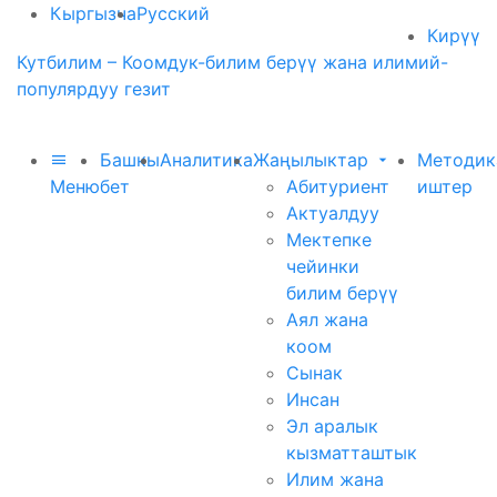
Кыргызча
Русский
Кирүү
Кутбилим – Коомдук-билим берүү жана илимий-
популярдуу гезит
Башкы
Аналитика
Жаңылыктар
Методик
Меню
бет
Абитуриент
иштер
Актуалдуу
Мектепке
чейинки
билим берүү
Аял жана
коом
Сынак
Инсан
Эл аралык
кызматташтык
Илим жана