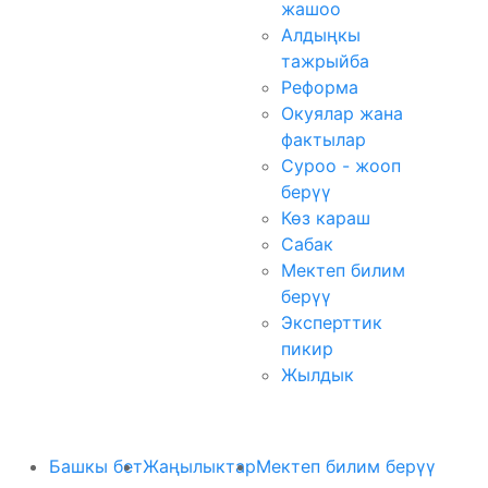
жашоо
Алдыңкы
тажрыйба
Реформа
Окуялар жана
фактылар
Суроо - жооп
берүү
Көз караш
Сабак
Мектеп билим
берүү
Эксперттик
пикир
Жылдык
Башкы бет
Жаңылыктар
Мектеп билим берүү