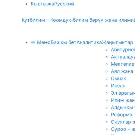
Кыргызча
Русский
Кутбилим – Коомдук-билим берүү жана илимий
Меню
Башкы бет
Аналитика
Жаңылыктар
Абитурие
Актуалду
Мектепке
Аял жана
Сынак
Инсан
Эл аралы
Илим жан
Алдыңкы 
Реформа
Окуялар 
Суроо - 