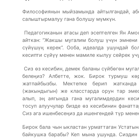
Философиянын мыйзамында айтылгандай, аб
салыштырмалуу гана болушу мүмкүн.
Педагогиканын атасы деп эсептелген Ян Амо
айткан: “Жакшы мугалим болуш үчүн эмнени
сүйүшүӊ керек”. Ооба, идеалда ушундай бо
кесипти сүйүү менен мамиле кылуу сейрек уч
Сиз өз кесибин, демек баланы сүйбөгөн муга
белеӊиз? Албетте, жок. Бирок турмуш кө
жатпайбызбы. Мектепке берип жатканд
(жакындыгын) же класстарда орун тар эме
алып, эӊ аягында гана мугалимдердин кеси
тосуп алуучулар бизде өз кесибинин фанатт
Сиз ага ишенбесеӊиз да ишенгендей түр мене
Бирок бала чын ыкластан урматтаган Устатына
байкушка барабы? Кеп мына ушунда. Сиздин 