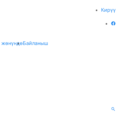
Кирүү
 жөнүндө
Байланыш