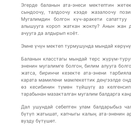
Эгерде баланын ата-энеси мектептин жете
сындоочу, талдоочу кээде жазалоочу поз
Мугалимдин болгон күч-аракети сапаттуу
алышууга короп жаткан жокпу? Анын жан д
ачууга да алдырып коёт.
Эмне үчүн мектеп турмушунда мындай көрүнү
Баланын класстагы мындай терс жүрүм-турум
эненин мугалимге болгон, билим алууга болг
жатса, биринчи кезекте ата-энени тарбиял
карата мамилени мамлекеттик деӊгээлде оӊдо
өз кесибинин түмөн түйшүгү аз келгенсип
тарабынан мазакталган мугалим балдарга канд
Дал ушундай себептен улам балдарыбыз чал
бүтүп жатышат, капчыгы калыӊ ата-эненин а
вузду бүтүшөт.