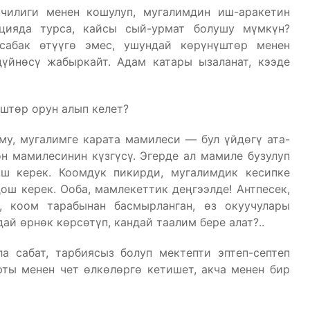
кчилиги менен кошулуп, мугалимдин иш-аракетин
ицияда турса, кайсы сый-урмат болушу мүмкүн?
 сабак өтүүгө эмес, ушундай көрүнүштөр менен
үйнөсү жабыркайт. Адам катары ызаланат, кээде
штөр орун алып келет?
у, мугалимге карата мамилеси — бул үйдөгү ата-
он мамилесинин күзгүсү. Эгерде ал мамиле бузулуп
аш керек. Коомдук пикирди, мугалимдик кесипке
ш керек. Ооба, мамлекеттик деӊгээлде! Антпесек,
, коом тарабынан басмырланган, өз окуучулары
ай өрнөк көрсөтүп, кандай таалим бере алат?..
а сабат, тарбиясыз болуп мектепти эптеп-септеп
рты менен чет өлкөлөргө кетишет, акча менен бир