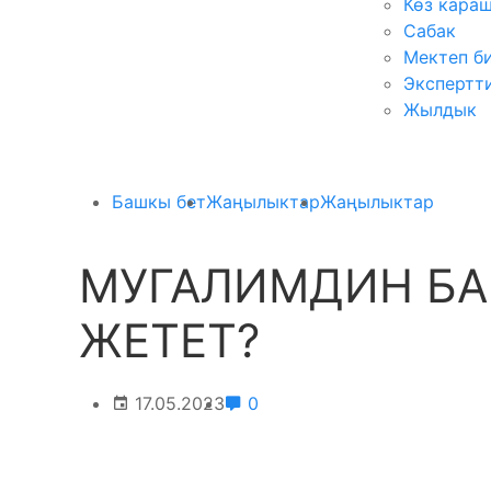
Көз кара
Сабак
Мектеп б
Экспертт
Жылдык
Башкы бет
Жаңылыктар
Жаңылыктар
МУГАЛИМДИН БА
ЖЕТЕТ?
17.05.2023
0