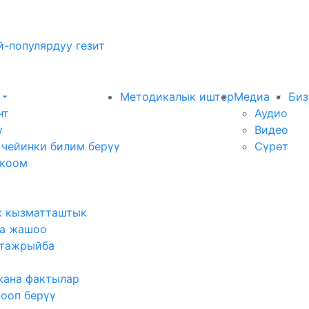
-популярдуу гезит
Методикалык иштер
Медиа
Биз
нт
Аудио
у
Видео
 чейинки билим берүү
Сүрөт
 коом
к кызматташтык
а жашоо
тажрыйба
жана фактылар
жооп берүү