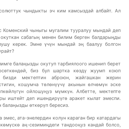
солюттук чындыкты эч ким камсыздай албайт. Ал
с Коменский чыныгы мугалим тууралуу мындай деп
 окуткан сабагыӊ менен билим берген балдарыӊды
лушу керек. Эмне үчүн мындай эӊ баалуу болгон
урайт?
лимге балаӊызды окутуп тарбиялоого ишенип берет
рсөткөндөй, биз бул шартка көздү жуумп коюп
а бизди мектептин аброюн, жайгашкан жерин
стигин, кошумча төлөнүүчү акынын өлчөмүн эске
пкөйлүгүн ойлошуӊуз мүмкүн. Албетте, мектепте
ары иштейт деп ишендирүүгө аракет кылат эмеспи.
н балаӊызды өткөрүп бересиз.
 эмес, ата-энелердин колун караган бир катардагы
көмүскө аӊ-сезимиӊдеги тандооӊуз кандай болсо,