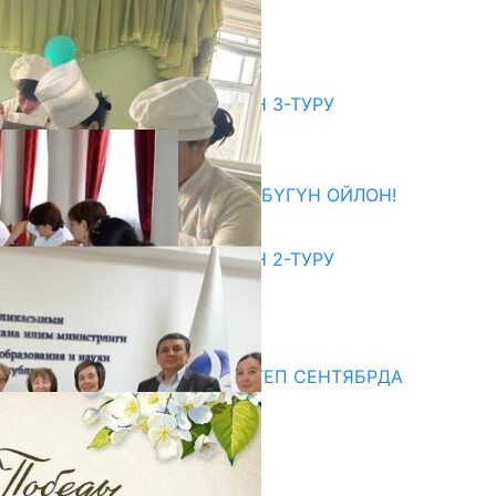
КЕЛДИ
07.08.2026
битуриент
ЖОЖДОРГО КАБЫЛ АЛУУНУН 3-ТУРУ
БАШТАЛДЫ
27.07.2026
ӨЗҮҢДҮН КЕЛЕЧЕГИҢ ҮЧҮН БҮГҮН ОЙЛОН!
20.07.2026
ЖОЖДОРГО КАБЫЛ АЛУУНУН 2-ТУРУ
БАШТАЛДЫ
20.07.2026
едиа
СУЗАКТА 750 ОРУНДУУ МЕКТЕП СЕНТЯБРДА
ПАЙДАЛАНУУГА БЕРИЛЕТ
07.08.2025
Улуу Жеңиштин жандуу сөзү
29.04.2025