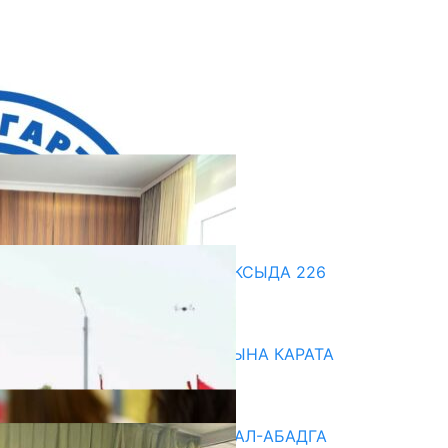
кыркы жаңылыктар
ДООР ӨЗГӨРТКӨН БИЛИМ: АКСЫДА 226
МУГАЛИМ ОКУУДАН ӨТТҮ
07.08.2026
НАРЫНДА ЖАҢЫ ОКУУ ЖЫЛЫНА КАРАТА
ДАЯРДЫКТАР ТАЛКУУЛАНДЫ
07.08.2026
«БИРИМДИК КЕРБЕНИ» ЖАЛАЛ-АБАДГА