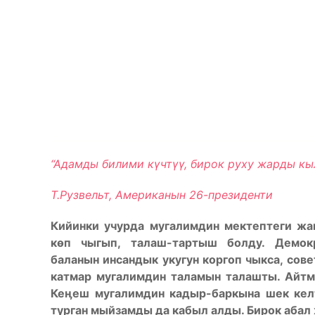
“Адамды билими күчтүү, бирок руху жарды кы
Т.Рузвельт, Американын 26-президенти
Кийинки учурда мугалимдин мектептеги жа
көп чыгып, талаш-тартыш болду. Демок
баланын инсандык укугун коргоп чыкса, сов
катмар мугалимдин таламын талашты. Айтм
Кеӊеш мугалимдин кадыр-баркына шек келт
турган мыйзамды да кабыл алды. Бирок абал