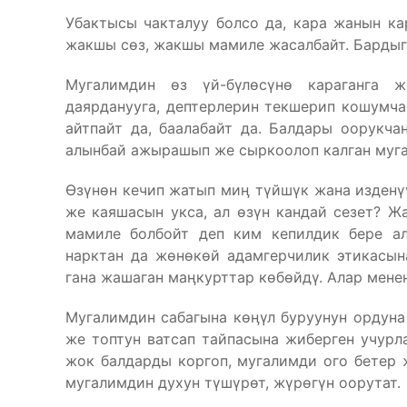
Убактысы чакталуу болсо да, кара жанын ка
жакшы сөз, жакшы мамиле жасалбайт. Бардыгы
Мугалимдин өз үй-бүлөсүнө караганга ж
даярданууга, дептерлерин текшерип кошумч
айтпайт да, баалабайт да. Балдары оорукча
алынбай ажырашып же сыркоолоп калган мугал
Өзүнөн кечип жатып миӊ түйшүк жана изденү
же каяшасын укса, ал өзүн кандай сезет? Ж
мамиле болбойт деп ким кепилдик бере ал
нарктан да жөнөкөй адамгерчилик этикасын
гана жашаган маӊкурттар көбөйдү. Алар мене
Мугалимдин сабагына көӊүл буруунун ордуна 
же топтун ватсап тайпасына жиберген учурл
жок балдарды коргоп, мугалимди ого бетер
мугалимдин духун түшүрөт, жүрөгүн оорутат.