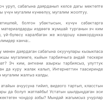
рч уруп, сабагына даярданып келсе дагы мектепте
 үчүн мугалим күнөөлүү, мугалим жооптуу.
етишпей, болгон убактысын, күчүн сабактарга
а материалдарды издөөгө жумшай турганын эч ким
н, үй-бүлөсү каралбаган же жолдошу камкордукка
имдер канча:..
ү менен даярдаган сабагына окуучулары кызыкпаса
акшы мугалимге, кыйын тарбиячыга андай тескери
ат? Эч ким, анткени азыркы тарбиясыз, улуттук
ан да куру жалак калып, Интернеттин таасиринде
н мугалим жалгыз калды.
атайын ачуусуна тийип, видеого тартып, класстын
ары да болуп жатпайбы! Устатын шылдыӊдаган эси
 жектеген чоӊдор азбы? Мындай жагымсыз учурлар