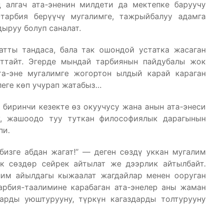
 алгач ата-эненин милдети да мектепке баруучу
-тарбия берүүчү мугалимге, тажрыйбалуу адамга
ыруу болуп саналат.
атты тандаса, бала так ошондой устатка жасаган
аттайт. Эгерде мындай тарбиянын пайдубалы жок
та-эне мугалимге жогортон ылдый карай караган
леге көп учурап жатабыз…
 биринчи кезекте өз окуучусу жана анын ата-энеси
у, жашоодо туу туткан философиялык дарагынын
пи.
бизге абдан жагат!” — деген сөздү уккан мугалим
к сөздөр сейрек айтылат же дээрлик айтылбайт.
лим айылдагы кыжаалат жагдайлар менен ооруган
арбия-таалимине карабаган ата-энелер аны жаман
арды уюштурууну, түркүн кагаздарды толтурууну