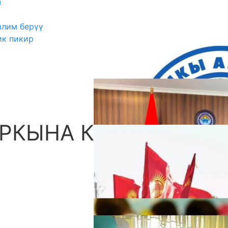
ш
илим берүү
ик пикир
РКЫНА КИМ
А