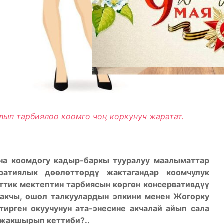
лып тарбиялоо коомго чоӊ коркунуч жаратат.
на коомдогу кадыр-баркы тууралуу маалыматтар
ратиялык дөөлөттөрдү жактагандар коомчулук
еттик мектептин тарбиясын көргөн консервативдүү
акчы, ошол талкуулардын эпкини менен Жогорку
ирген окуучунун ата-энесине акчалай айып сала
 жакшырып кеттиби?..