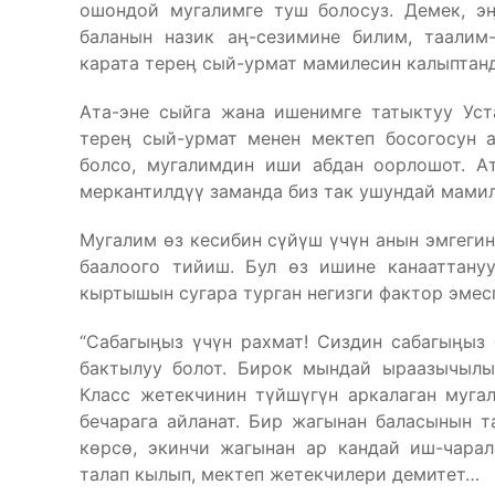
ошондой мугалимге туш болосуз. Демек, эӊ
баланын назик аӊ-сезимине билим, таалим
карата тереӊ сый-урмат мамилесин калыптанд
Ата-эне сыйга жана ишенимге татыктуу Уст
тереӊ сый-урмат менен мектеп босогосун 
болсо, мугалимдин иши абдан оорлошот. А
меркантилдүү заманда биз так ушундай мами
Мугалим өз кесибин сүйүш үчүн анын эмгегин
баалоого тийиш. Бул өз ишине канааттану
кыртышын сугара турган негизги фактор эмес
“Сабагыӊыз үчүн рахмат! Сиздин сабагыӊыз 
бактылуу болот. Бирок мындай ыраазычылы
Класс жетекчинин түйшүгүн аркалаган муга
бечарага айланат. Бир жагынан баласынын т
көрсө, экинчи жагынан ар кандай иш-чарал
талап кылып, мектеп жетекчилери демитет…