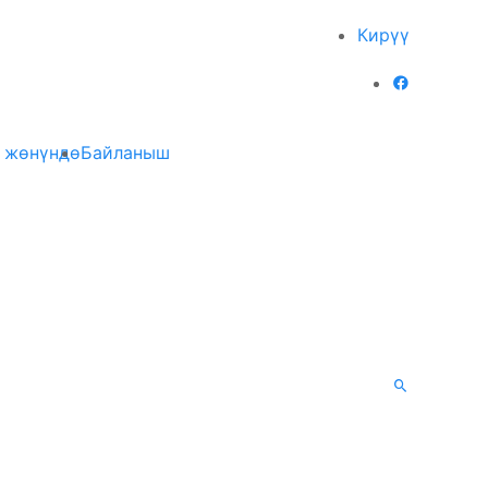
Кирүү
 жөнүндө
Байланыш