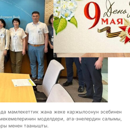
рда мамлекеттик жана жеке каржылоонун эсебинен
мекемелеринин моделдери, ата-энелердин салымы,
ары менен таанышты.