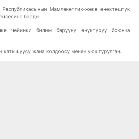
 Республикасынын Мамлекеттик-жеке өнөктөштүк
еңсесине барды.
пке чейинки билим берүүнү өнүктүрүү боюнча
 катышуусу жана колдоосу менен уюштурулган.