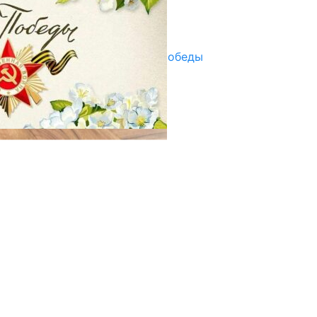
Улуу Жеңиштин жандуу сөзү
29.04.2025
Награды в преддверии Дня Победы
29.04.2025