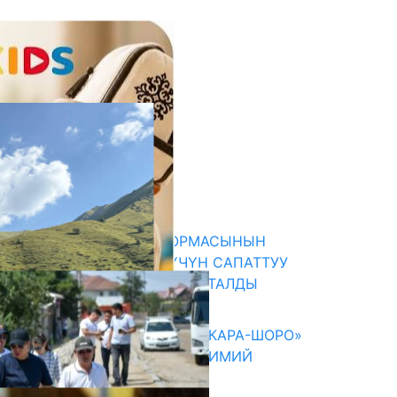
кыркы жаңылыктар
«НУРКИДС» ЭКОПЛАТФОРМАСЫНЫН
ТААНЫТЫМЫ: БАЛДАР ҮЧҮН САПАТТУУ
КЫРГЫЗЧА КОНТЕНТ СУНУШТАЛДЫ
06.08.2026
ОШМУНУН ОКУТУУЧУЛАРЫ «КАРА-ШОРО»
ЖАРАТЫЛЫШ ПАРКЫНДА ИЛИМИЙ
ЭКСПЕДИЦИЯ ӨТКӨРҮШТҮ