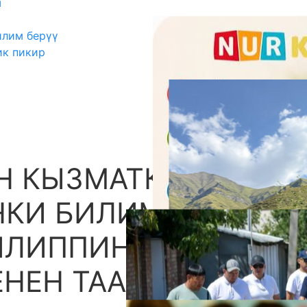
ш
илим берүү
ик пикир
 КЫЗМАТКЕРЛЕРИ
А
НКИ БИЛИМ БЕРҮҮ
ИЛИППИНДИН
ЕНЕН ТААНЫШТЫ