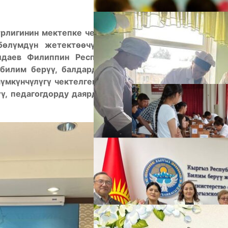
рлигинин мектепке чейинки билим берүү саясаты
бөлүмдүн жетектөөчү адиси Динара Урматова,
даев Филиппин Республикасынын Билим берүү
А
 билим берүү, балдарды дене-тарбиялык жактан
мүмкүнчүлүгү чектелген балдарды психологиялык-
үү, педагогдорду даярдоо тажрыйбасы жана анын
М