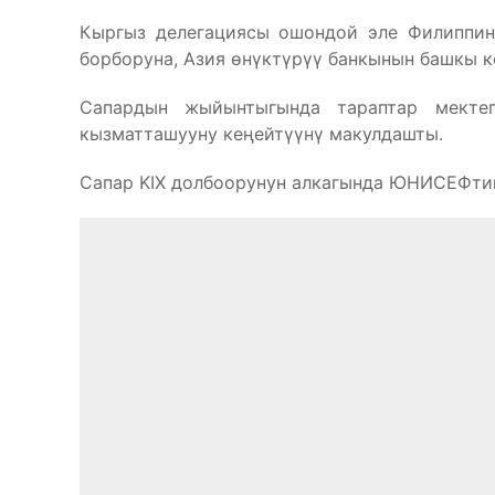
Кыргыз делегациясы ошондой эле Филиппин
борборуна, Азия өнүктүрүү банкынын башкы к
Сапардын жыйынтыгында тараптар мекте
кызматташууну кеңейтүүнү макулдашты.
Сапар KIX долбоорунун алкагында ЮНИСЕФтин