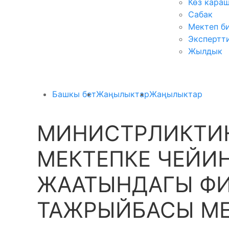
Көз кара
Сабак
Мектеп б
Экспертт
Жылдык
Башкы бет
Жаңылыктар
Жаңылыктар
МИНИСТРЛИКТИН
МЕКТЕПКЕ ЧЕЙИ
ЖААТЫНДАГЫ Ф
ТАЖРЫЙБАСЫ М