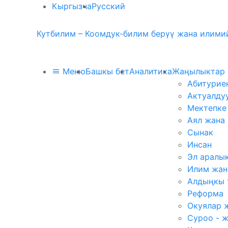
Кыргызча
Русский
Кутбилим – Коомдук-билим берүү жана илимий
Меню
Башкы бет
Аналитика
Жаңылыктар
Абитурие
Актуалду
Мектепке
Аял жана
Сынак
Инсан
Эл аралы
Илим жан
Алдыңкы 
Реформа
Окуялар 
Суроо - 