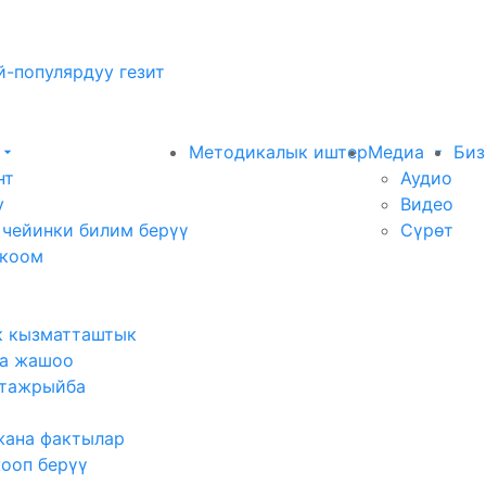
-популярдуу гезит
Методикалык иштер
Медиа
Биз
нт
Аудио
у
Видео
 чейинки билим берүү
Сүрөт
 коом
к кызматташтык
а жашоо
тажрыйба
жана фактылар
жооп берүү