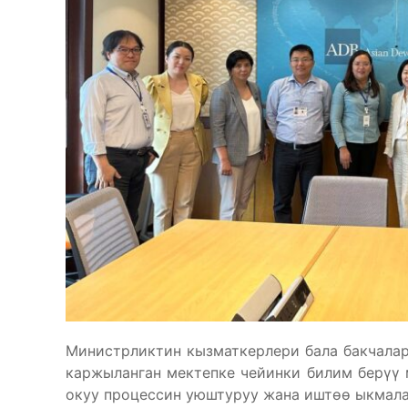
Министрликтин кызматкерлери бала бакчала
каржыланган мектепке чейинки билим берүү 
окуу процессин уюштуруу жана иштөө ыкмал