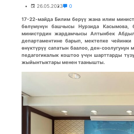
26.05.2023
0
17-22-майда Билим берүү жана илим минист
бөлүмүнүн башчысы Нурзида Касымова, 
министрдин жардамчысы Алтынбек Абдыл
департаментине барып, мектепке чейинки
өнүктүрүү сапатын баалоо, ден-соолугунун 
педагогикалык коштоо үчүн шарттарды түз
жыйынтыктары менен таанышты.