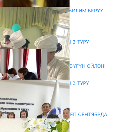
06.08.2026
МЭР АЙБЕК ДЖУНУШАЛИЕВ БИЛИМ БЕРҮҮ
МЕКЕМЕЛЕРИН КЫДЫРДЫ
06.08.2026
битуриент
ЖОЖДОРГО КАБЫЛ АЛУУНУН 3-ТУРУ
БАШТАЛДЫ
27.07.2026
ӨЗҮҢДҮН КЕЛЕЧЕГИҢ ҮЧҮН БҮГҮН ОЙЛОН!
20.07.2026
ЖОЖДОРГО КАБЫЛ АЛУУНУН 2-ТУРУ
БАШТАЛДЫ
20.07.2026
едиа
СУЗАКТА 750 ОРУНДУУ МЕКТЕП СЕНТЯБРДА
ПАЙДАЛАНУУГА БЕРИЛЕТ
07.08.2025